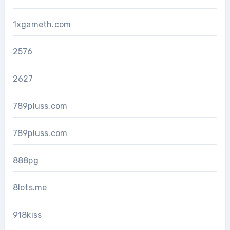
1xgameth.com
2576
2627
789pluss.com
789pluss.com
888pg
8lots.me
918kiss