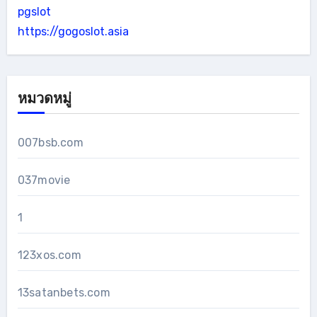
pgslot
https://gogoslot.asia
หมวดหมู่
007bsb.com
037movie
1
123xos.com
13satanbets.com