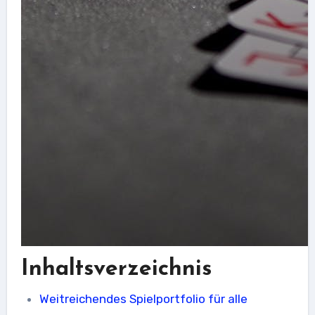
Inhaltsverzeichnis
Weitreichendes Spielportfolio für alle