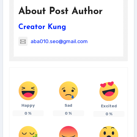
About Post Author
Creator Kung
aba010.seo@gmail.com
Happy
Sad
Excited
0
%
0
%
0
%