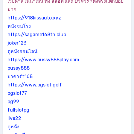
เว็บคาสิโนน่าเล่น ทั้ง
สล็อต
และ
บาคาร่า
ตึงจริงแตกบ่อย
มาก
https://918kissauto.xyz
หนังชนโรง
https://sagame168th.club
joker123
ดูหนังออนไลน์
https://www.pussy888play.com
pussy888
บาคาร่า168
https://www.pgslot.golf
pgslot77
pg99
fullslotpg
live22
ดูหนัง