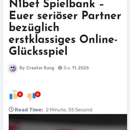
N1bet Spielbank –
Euer seriöser Partner
bezüglich
erstklassiges Online-
Glücksspiel
By
Creator Kung
มี.ค. 11, 2026
0
0
Read Time:
2 Minute, 55 Second