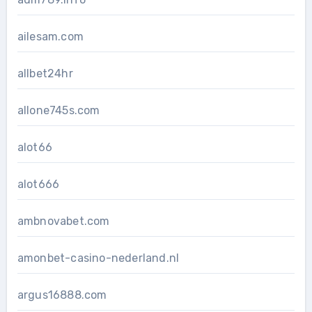
ailesam.com
allbet24hr
allone745s.com
alot66
alot666
ambnovabet.com
amonbet-casino-nederland.nl
argus16888.com