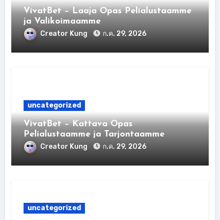
VivatBet – Laaja Opas Pelialustaamme
ja Valikoimaamme
Creator Kung
ก.ค. 29, 2026
uncategorized
VivatBet – Kattava Opas
Pelialustaamme ja Tarjontaamme
Creator Kung
ก.ค. 29, 2026
uncategorized