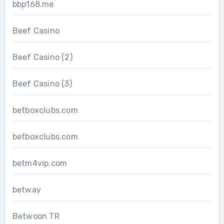
bbp168.me
Beef Casino
Beef Casino (2)
Beef Casino (3)
betboxclubs.com
betboxclubs.com
betm4vip.com
betway
Betwoon TR