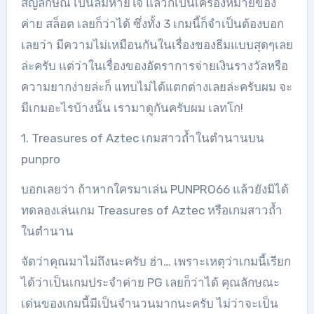
สัญลักษณ์ เป็นลมหายใจ แล้วก็เป็นเครื่องหมายของ
ค่าย สล็อต เลยก็ว่าได้ ซึ่งทั้ง 3 เกมนี้ก็จำเป็นต้องบอก
เลยว่า มีความไม่เหมือนกันในเรื่องของธีมแบบสุดๆเลย
ล่ะครับ แต่ว่าในเรื่องของอัตราการจ่ายเงินรางวัลหรือ
ความยากง่ายล่ะก็ แทบไม่ได้แตกต่างเลยล่ะครับผม จะ
มีเกมอะไรบ้างนั้น เรามาดูกันครับผม เลทโก!
1. Treasures of Aztec เกมสาวถ้ำในตำนานบน
punpro
บอกเลยว่า ถ้าหากใครมาเล่น PUNPRO66 แล้วยังมิได้
ทดลองเล่นเกม Treasures of Aztec หรือเกมสาวถ้ำ
ในตำนาน
จัดว่าคุณมาไม่ถึงนะครับ ฮ่า… เพราะเหตุว่าเกมนี้เรียก
ได้ว่าเป็นเกมประจำค่าย PG เลยก็ว่าได้ คุณลักษณะ
เด่นของเกมนี้มีเป็นจำนวนมากนะครับ ไม่ว่าจะเป็น