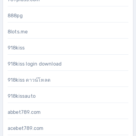
888pg
8lots.me
918kiss
918kiss login download
918kiss ดาวน์โหลด
918kissauto
abbet789.com
acebet789.com