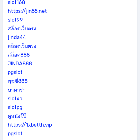
slot168
https://jin55.net
slot99
สล็อตเว็บตรง
jinda44
สล็อตเว็บตรง
สล็อต888
JINDA888
pgslot
พุซซี่888
บาคาร่า
slotxo
slotpg
ดูหนังโป๊
https://1xbetth.vip
pgslot