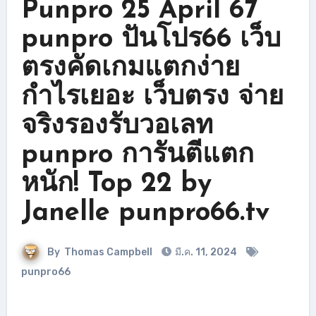
Punpro 25 April 67
punpro ปันโปร66 เว็บ
ตรงคัดเกมแตกง่าย
กำไรเยอะ เว็บตรง จ่าย
จริงรองรับวอเลท
punpro การันตีแตก
หนัก! Top 22 by
Janelle punpro66.tv
By
Thomas Campbell
มี.ค. 11, 2024
punpro66