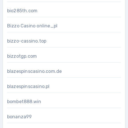
bio285th.com
Bizzo Casino online_pl
bizzo-cassino.top
bizzotgp.com
blazespinscasino.com.de
blazespinscasino.pl
bombet888.win
bonanza99