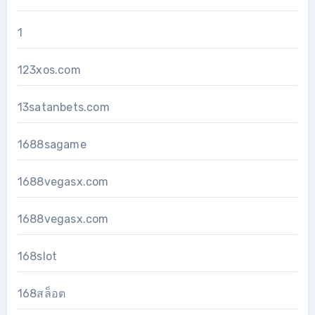
1
123xos.com
13satanbets.com
1688sagame
1688vegasx.com
1688vegasx.com
168slot
168สล็อต