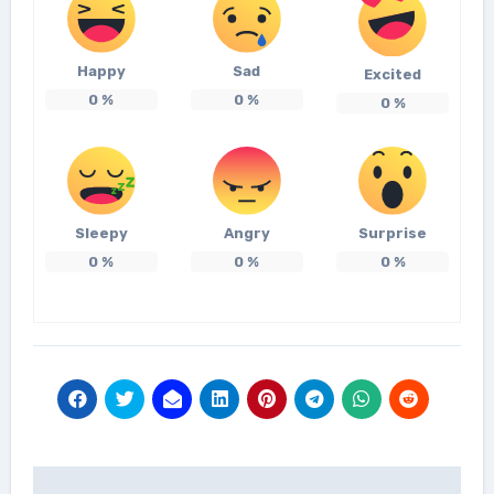
Happy
Sad
Excited
0
%
0
%
0
%
Sleepy
Angry
Surprise
0
%
0
%
0
%
แนะแนว