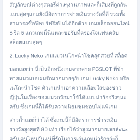
สัญลักษณ์ต่างๆสตอรี่ต่างๆงานภาพและก็เสียงที่ถูกกัน
แบบสุดๆแถมยังมีอัตราการจ่ายเงินรางวัลที่ดี รวมทั้ง
สามารถซื้อฟีพบร์ฟรีสปินได้อีกด้วย เกมสล็อตออนไลน์
6 รีล 5 แถวเกมนี้นี่แหละขอรับที่ครองใจแฟนคลับ
สล็อตแบบสุดๆ
2. Lucky Neko เกมแมวเนโกะนำโชคสุดสวยที่ สล็อต
บอกเลยว่า นี่เป็นอีกหนึ่งเกมจากค่าย PGSLOT ที่ข้า
ทาสแมวแบบผมรักมากมายๆกับเกม Lucky Neko หรือ
เนโกะนำโชค ตัวเกมนำเอาความเลื่อมใสของชาว
ญี่ปุ่นในเรื่องของแมวกวักมาใช้ได้แบบน่ารักจริงๆนะ
ครับ ซึ่งเกมนี้ก็ได้รับความนิยมชมชอบไม่แพ้เกม
สาวถ้ำเลยก็ว่าได้ ซึ่งเกมนี้ก็มีอัตราการชำระเงิน
รางวัลสูงสุดที่ 80 เท่า เรียกได้ว่าสูงมากมายเลยล่ะนะ
ครับ คนไหนกันแน่ที่รักในการเล่นเกมน่ารักๆล่ะก็