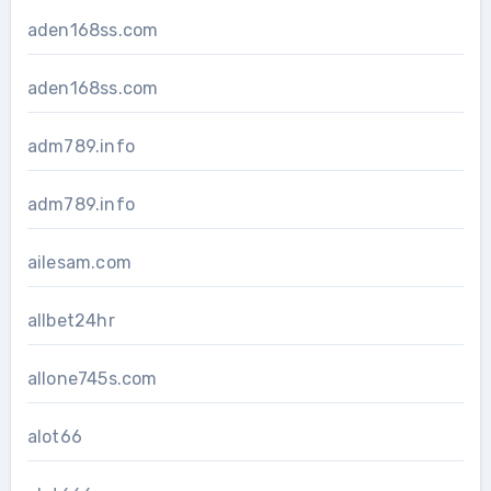
aden168ss.com
aden168ss.com
adm789.info
adm789.info
ailesam.com
allbet24hr
allone745s.com
alot66