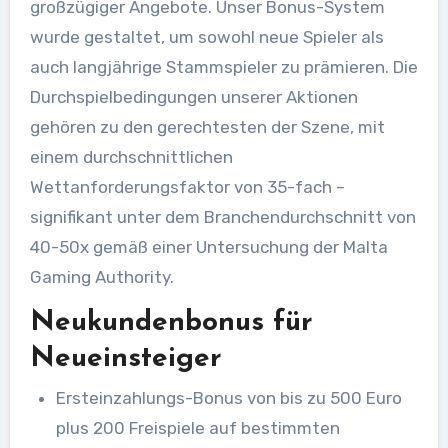
großzügiger Angebote. Unser Bonus-System
wurde gestaltet, um sowohl neue Spieler als
auch langjährige Stammspieler zu prämieren. Die
Durchspielbedingungen unserer Aktionen
gehören zu den gerechtesten der Szene, mit
einem durchschnittlichen
Wettanforderungsfaktor von 35-fach –
signifikant unter dem Branchendurchschnitt von
40-50x gemäß einer Untersuchung der Malta
Gaming Authority.
Neukundenbonus für
Neueinsteiger
Ersteinzahlungs-Bonus von bis zu 500 Euro
plus 200 Freispiele auf bestimmten