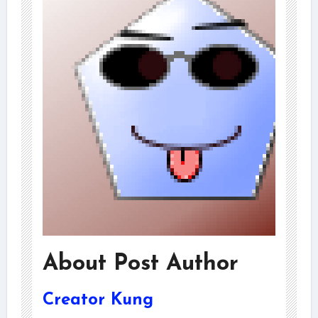
About Post Author
Creator Kung