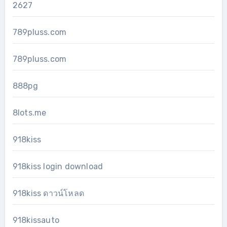
2627
789pluss.com
789pluss.com
888pg
8lots.me
918kiss
918kiss login download
918kiss ดาวน์โหลด
918kissauto