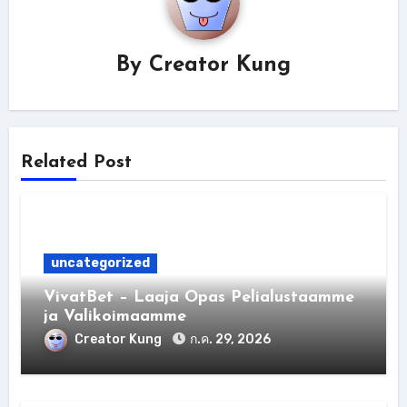
By
Creator Kung
Related Post
uncategorized
VivatBet – Laaja Opas Pelialustaamme
ja Valikoimaamme
Creator Kung
ก.ค. 29, 2026