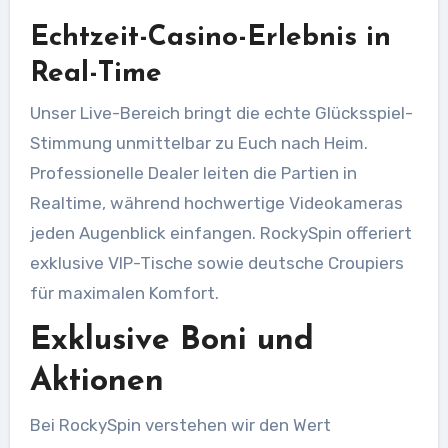
Echtzeit-Casino-Erlebnis in
Real-Time
Unser Live-Bereich bringt die echte Glücksspiel-
Stimmung unmittelbar zu Euch nach Heim.
Professionelle Dealer leiten die Partien in
Realtime, während hochwertige Videokameras
jeden Augenblick einfangen. RockySpin offeriert
exklusive VIP-Tische sowie deutsche Croupiers
für maximalen Komfort.
Exklusive Boni und
Aktionen
Bei RockySpin verstehen wir den Wert