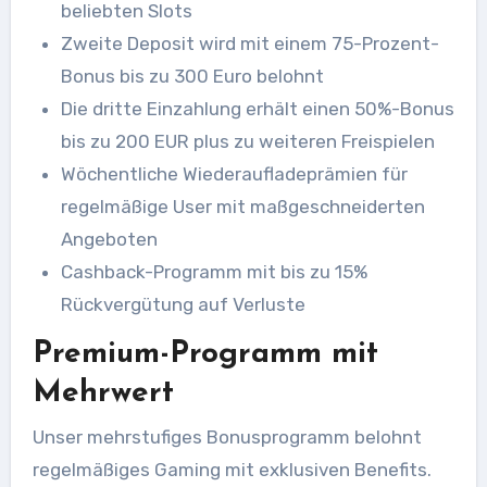
beliebten Slots
Zweite Deposit wird mit einem 75-Prozent-
Bonus bis zu 300 Euro belohnt
Die dritte Einzahlung erhält einen 50%-Bonus
bis zu 200 EUR plus zu weiteren Freispielen
Wöchentliche Wiederaufladeprämien für
regelmäßige User mit maßgeschneiderten
Angeboten
Cashback-Programm mit bis zu 15%
Rückvergütung auf Verluste
Premium-Programm mit
Mehrwert
Unser mehrstufiges Bonusprogramm belohnt
regelmäßiges Gaming mit exklusiven Benefits.