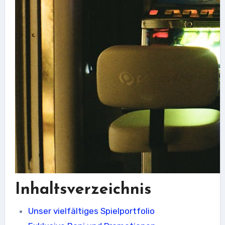
Inhaltsverzeichnis
Unser vielfältiges Spielportfolio