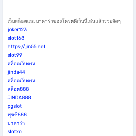
เว็บสล็อตและบาคาร่าของโครตดีเว็บนี้เล่นแล้วรวยจัดๆ
joker123
slot168
https://jin55.net
slot99
สล็อตเว็บตรง
jinda44
สล็อตเว็บตรง
สล็อต888
JINDA888
pgslot
พุซซี่888
บาคาร่า
slotxo