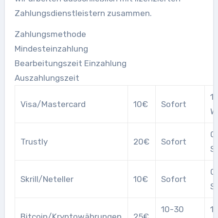
Zahlungsdienstleistern zusammen.
Zahlungsmethode
Mindesteinzahlung
Bearbeitungszeit Einzahlung
Auszahlungszeit
1
Visa/Mastercard
10€
Sofort
W
0
Trustly
20€
Sofort
S
0
Skrill/Neteller
10€
Sofort
S
10-30
1
Bitcoin/Kryptowährungen
25€