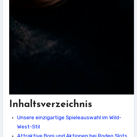
Inhaltsverzeichnis
Unsere einzigartige Spieleauswahl im Wild-
West-Stil
Attraktive Boni und Aktionen bei Rodeo Slots