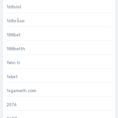
168slot
168สล็อต
188bet
188betth
1Win tr
1xbet
1xgameth.com
2576