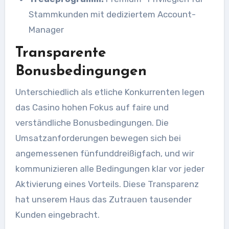
Stammkunden mit dediziertem Account-
Manager
Transparente
Bonusbedingungen
Unterschiedlich als etliche Konkurrenten legen
das Casino hohen Fokus auf faire und
verständliche Bonusbedingungen. Die
Umsatzanforderungen bewegen sich bei
angemessenen fünfunddreißigfach, und wir
kommunizieren alle Bedingungen klar vor jeder
Aktivierung eines Vorteils. Diese Transparenz
hat unserem Haus das Zutrauen tausender
Kunden eingebracht.