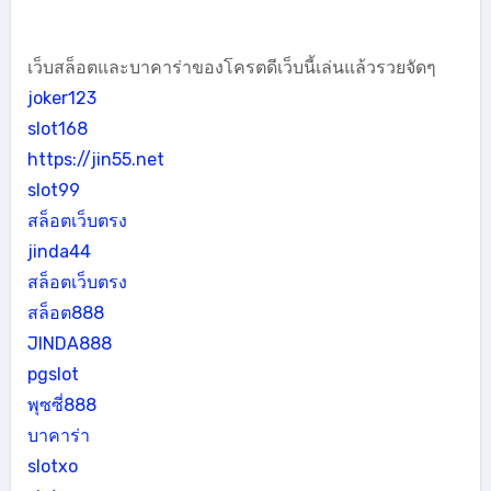
เว็บสล็อตและบาคาร่าของโครตดีเว็บนี้เล่นแล้วรวยจัดๆ
joker123
slot168
https://jin55.net
slot99
สล็อตเว็บตรง
jinda44
สล็อตเว็บตรง
สล็อต888
JINDA888
pgslot
พุซซี่888
บาคาร่า
slotxo