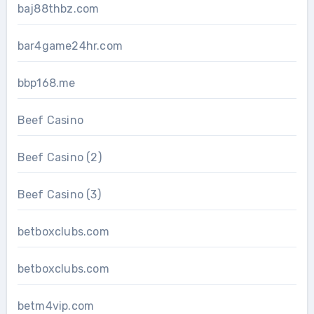
baj88thbz.com
bar4game24hr.com
bbp168.me
Beef Casino
Beef Casino (2)
Beef Casino (3)
betboxclubs.com
betboxclubs.com
betm4vip.com