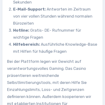
Sekunden
E-Mail-Support:
Antworten im Zeitraum
von vier vollen Stunden während normalen
Bürozeiten
Hotline:
Gratis- DE- Rufnummer für
wichtige Fragen
Hilfebereich:
Ausführliche Knowledge-Base
mit Hilfen für häufige Fragen
Bei der Plattform legen wir Gewicht auf
verantwortungsvolles Gaming. Das Casino
präsentieren weitreichende
Selbstlimitierungstools, mit deren Hilfe Sie
Einzahlungslimits, Loss- und Zeitgrenzen
definieren können. Außerdem kooperieren wir
mit etablierten Institutionen für