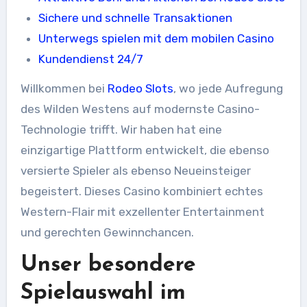
Sichere und schnelle Transaktionen
Unterwegs spielen mit dem mobilen Casino
Kundendienst 24/7
Willkommen bei
Rodeo Slots
, wo jede Aufregung
des Wilden Westens auf modernste Casino-
Technologie trifft. Wir haben hat eine
einzigartige Plattform entwickelt, die ebenso
versierte Spieler als ebenso Neueinsteiger
begeistert. Dieses Casino kombiniert echtes
Western-Flair mit exzellenter Entertainment
und gerechten Gewinnchancen.
Unser besondere
Spielauswahl im