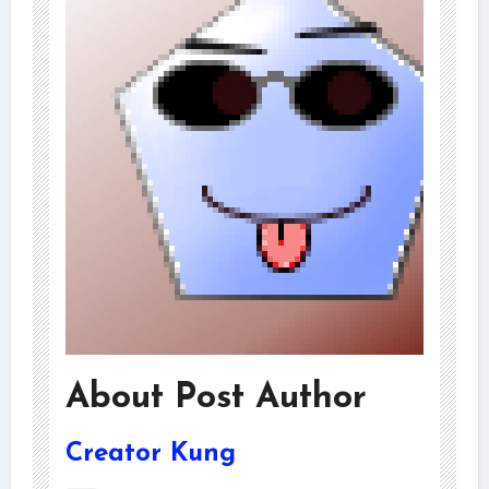
About Post Author
Creator Kung