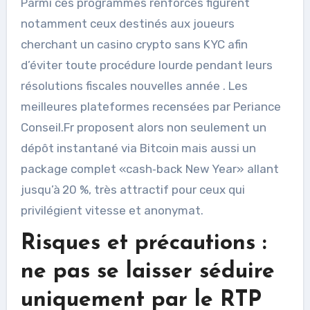
Parmi ces programmes renforcés figurent
notamment ceux destinés aux joueurs
cherchant un casino crypto sans KYC afin
d’éviter toute procédure lourde pendant leurs
résolutions fiscales nouvelles année . Les
meilleures plateformes recensées par Periance
Conseil.Fr proposent alors non seulement un
dépôt instantané via Bitcoin mais aussi un
package complet «​cash‑back New Year​» allant
jusqu’à 20 %, très attractif pour ceux qui
privilégient vitesse et anonymat.
Risques et précautions :
ne pas se laisser séduire
uniquement par le RTP