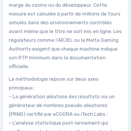
marge du casino ou du développeur. Cette
mesure est calculée à partir de millions de tours
simulés dans des environnements contrôlés
avant même que le titre ne soit mis en ligne. Les
régulateurs comme l’ARJEL ou la Malta Gaming
Authority exigent que chaque machine indique
son RTP minimum dans la documentation
officielle.
La méthodologie repose sur deux axes
principaux :
– La génération aléatoire des résultats via un
générateur de nombres pseudo‑aléatoires
(PRNG) certifié par eCOGRA ou iTech Labs ;
– L’analyse statistique post‑lancement qui