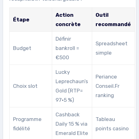
Action
Outil
Étape
concrète
recommandé
Définir
Spreadsheet
Budget
bankroll =
simple
€500
Lucky
Periance
Leprechaun’s
Choix slot
Conseil.Fr
Gold (RTP =
ranking
97·5 %)
Cashback
Programme
Tableau
Daily 15 % via
fidélité
points casino
Emerald Elite