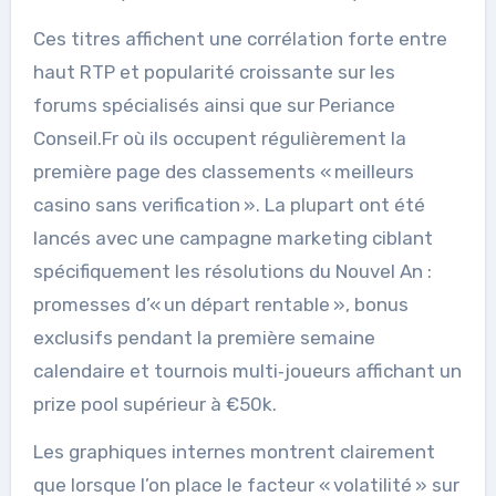
Ces titres affichent une corrélation forte entre
haut RTP et popularité croissante sur les
forums spécialisés ainsi que sur Periance
Conseil.Fr où ils occupent régulièrement la
première page des classements « meilleurs
casino sans verification ». La plupart ont été
lancés avec une campagne marketing ciblant
spécifiquement les résolutions du Nouvel An :
promesses d’« un départ rentable », bonus
exclusifs pendant la première semaine
calendaire et tournois multi‑joueurs affichant un
prize pool supérieur à €50k.
Les graphiques internes montrent clairement
que lorsque l’on place le facteur « volatilité » sur