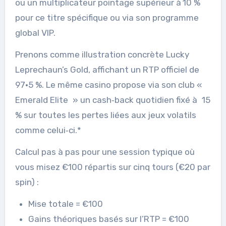
ou un multiplicateur pointage supérieur à 10 %
pour ce titre spécifique ou via son programme
global VIP.
Prenons comme illustration concrète Lucky
Leprechaun’s Gold, affichant un RTP officiel de
97·5 %. Le même casino propose via son club «
Emerald Elite » un cash‑back quotidien fixé à 15
% sur toutes les pertes liées aux jeux volatils
comme celui‑ci.*
Calcul pas à pas pour une session typique où
vous misez €100 répartis sur cinq tours (€20 par
spin) :
Mise totale = €100
Gains théoriques basés sur l’RTP = €100