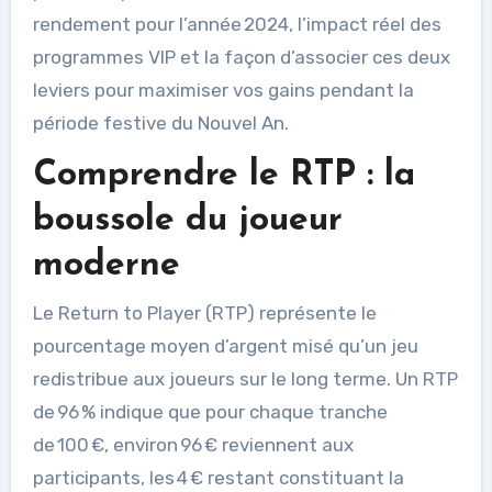
rendement pour l’année 2024, l’impact réel des
programmes VIP et la façon d’associer ces deux
leviers pour maximiser vos gains pendant la
période festive du Nouvel An.
Comprendre le RTP : la
boussole du joueur
moderne
Le Return to Player (RTP) représente le
pourcentage moyen d’argent misé qu’un jeu
redistribue aux joueurs sur le long terme. Un RTP
de 96 % indique que pour chaque tranche
de 100 €, environ 96 € reviennent aux
participants, les 4 € restant constituant la