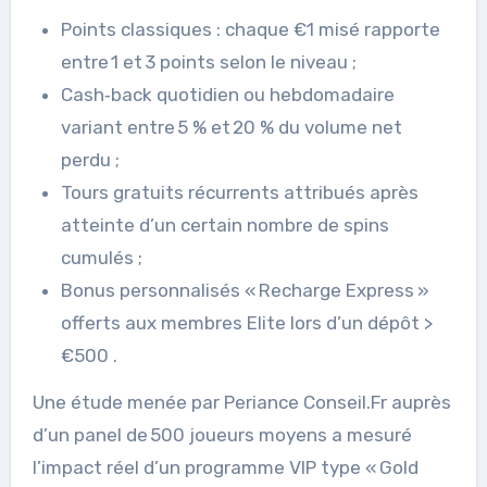
Points classiques : chaque €1 misé rapporte
entre 1 et 3 points selon le niveau ;
Cash‑back quotidien ou hebdomadaire
variant entre 5 % et 20 % du volume net
perdu ;
Tours gratuits récurrents attribués après
atteinte d’un certain nombre de spins
cumulés ;
Bonus personnalisés « Recharge Express »
offerts aux membres Elite lors d’un dépôt >
€500 .
Une étude menée par Periance Conseil.Fr auprès
d’un panel de 500 joueurs moyens a mesuré
l’impact réel d’un programme VIP type « Gold