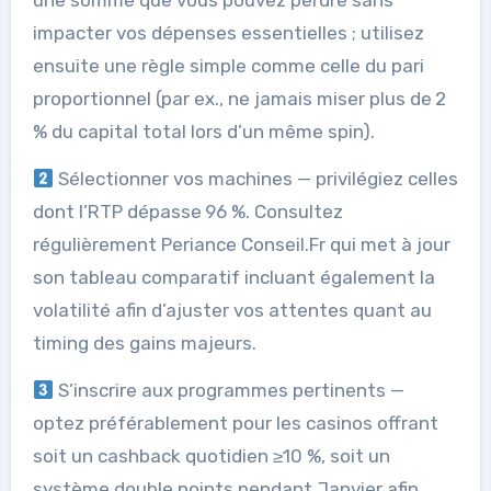
une somme que vous pouvez perdre sans
impacter vos dépenses essentielles ; utilisez
ensuite une règle simple comme celle du pari
proportionnel (par ex., ne jamais miser plus de 2
% du capital total lors d’un même spin).
Sélectionner vos machines — privilégiez celles
dont l’RTP dépasse 96 %. Consultez
régulièrement Periance Conseil.Fr qui met à jour
son tableau comparatif incluant également la
volatilité afin d’ajuster vos attentes quant au
timing des gains majeurs.
S’inscrire aux programmes pertinents —
optez préférablement pour les casinos offrant
soit un cashback quotidien ≥10 %, soit un
système double points pendant Janvier afin