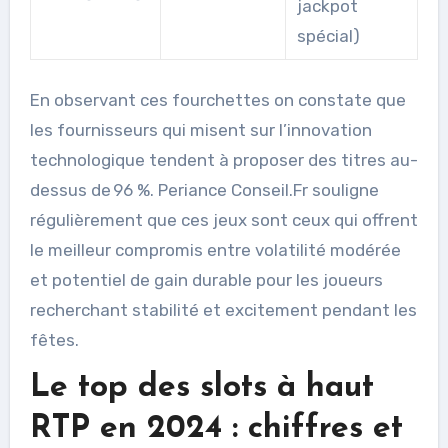
jackpot
spécial)
En observant ces fourchettes on constate que
les fournisseurs qui misent sur l’innovation
technologique tendent à proposer des titres au-
dessus de 96 %. Periance Conseil.Fr souligne
régulièrement que ces jeux sont ceux qui offrent
le meilleur compromis entre volatilité modérée
et potentiel de gain durable pour les joueurs
recherchant stabilité et excitement pendant les
fêtes.
Le top des slots à haut
RTP en 2024 : chiffres et