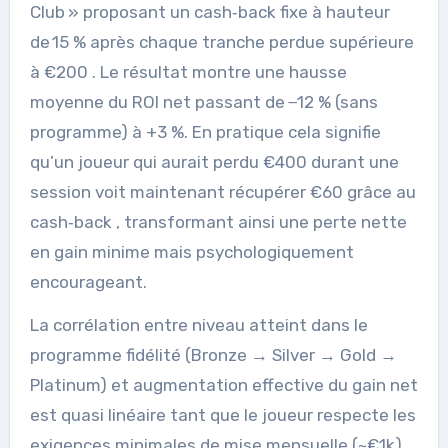
Club » proposant un cash‑back fixe à hauteur
de 15 % après chaque tranche perdue supérieure
à €200 . Le résultat montre une hausse
moyenne du ROI net passant de −12 % (sans
programme) à +3 %. En pratique cela signifie
qu’un joueur qui aurait perdu €400 durant une
session voit maintenant récupérer €60 grâce au
cash‑back , transformant ainsi une perte nette
en gain minime mais psychologiquement
encourageant.
La corrélation entre niveau atteint dans le
programme fidélité (Bronze → Silver → Gold →
Platinum) et augmentation effective du gain net
est quasi linéaire tant que le joueur respecte les
exigences minimales de mise mensuelle (~€1k).