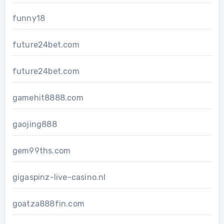
funny18
future24bet.com
future24bet.com
gamehit8888.com
gaojing888
gem99ths.com
gigaspinz-live-casino.nl
goatza888fin.com