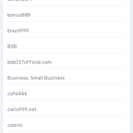
bonus888
brazil999
BSB
bsb007official.com
Business, Small Business
cafe444
carlo999.net
casino