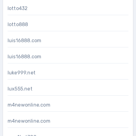
lotto432
lotto888
luis16888.com
luis16888.com
luke999.net
lux555.net
m4newonline.com
m4newonline.com