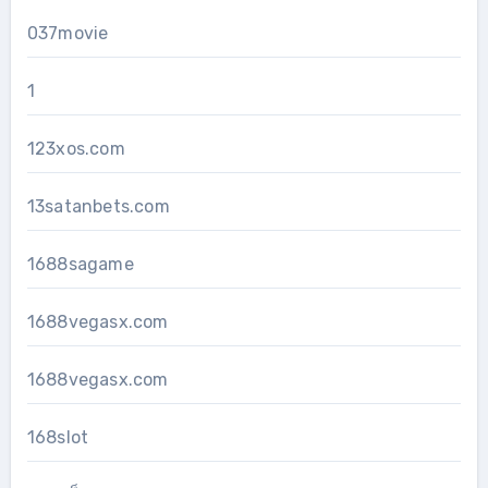
037movie
1
123xos.com
13satanbets.com
1688sagame
1688vegasx.com
1688vegasx.com
168slot