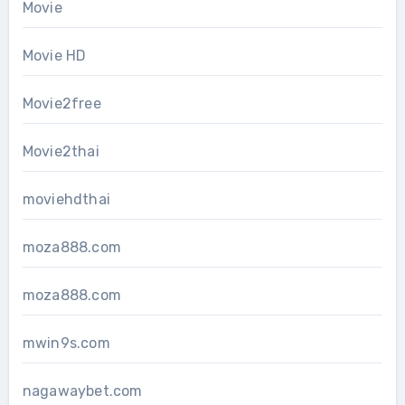
Movie
Movie HD
Movie2free
Movie2thai
moviehdthai
moza888.com
moza888.com
mwin9s.com
nagawaybet.com