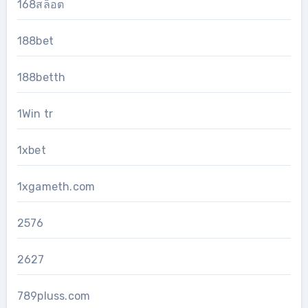
168สล็อต
188bet
188betth
1Win tr
1xbet
1xgameth.com
2576
2627
789pluss.com