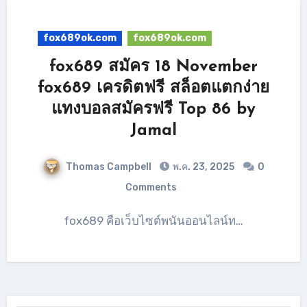
fox689ok.com
fox689ok.com
fox689 สมัคร 18 November
fox689 เครดิตฟรี สล็อตแตกง่าย
แทงบอลสมัครฟรี Top 86 by
Jamal
Thomas Campbell
พ.ค. 23, 2025
0
Comments
fox689 คือเว็บไซต์พนันออนไลน์ท…