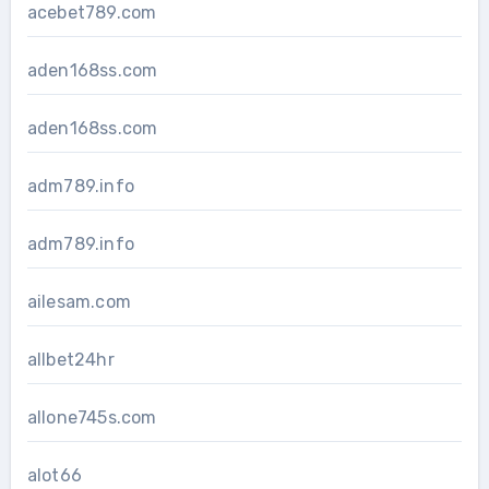
acebet789.com
aden168ss.com
aden168ss.com
adm789.info
adm789.info
ailesam.com
allbet24hr
allone745s.com
alot66