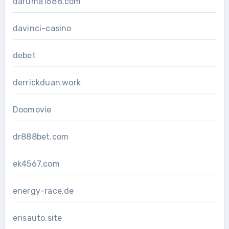
daruma1688.com
davinci-casino
debet
derrickduan.work
Doomovie
dr888bet.com
ek4567.com
energy-race.de
erisauto.site