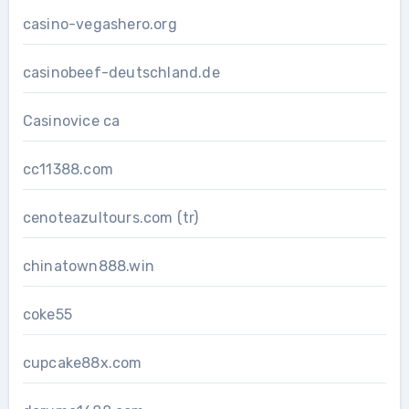
casino-vegashero.org
casinobeef-deutschland.de
Casinovice ca
cc11388.com
cenoteazultours.com (tr)
chinatown888.win
coke55
cupcake88x.com