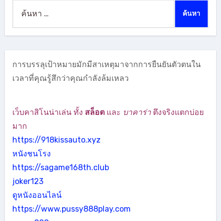
ค้นหา
สำหรับ:
การบรรลุเป้าหมายมักมีสาเหตุมาจากการยืนยันตัวตนใน
เวลาที่คุณรู้สึกว่าคุณกำลังล้มเหลว
เว็บคาสิโนน่าเล่น ทั้ง
สล็อต
และ
บาคาร่า
ตึงจริงแตกบ่อย
มาก
https://918kissauto.xyz
หนังชนโรง
https://sagame168th.club
joker123
ดูหนังออนไลน์
https://www.pussy888play.com