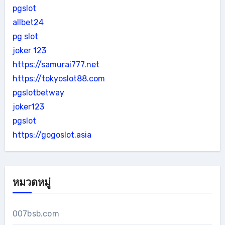
pgslot
allbet24
pg slot
joker 123
https://samurai777.net
https://tokyoslot88.com
pgslotbetway
joker123
pgslot
https://gogoslot.asia
หมวดหมู่
007bsb.com