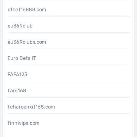
etbet16888.com
eu369club
eu369clubs.com
Euro Bets IT
FAFA123
faro168
fcharoenkit168.com
finnivips.com