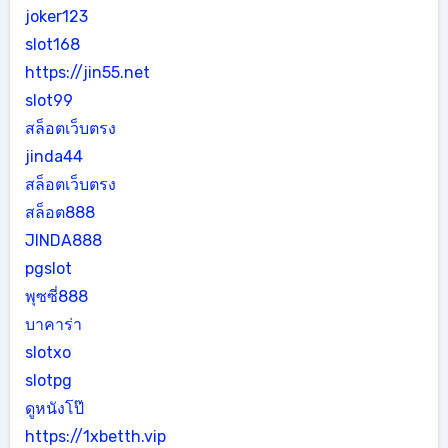
joker123
slot168
https://jin55.net
slot99
สล็อตเว็บตรง
jinda44
สล็อตเว็บตรง
สล็อต888
JINDA888
pgslot
พุซซี่888
บาคาร่า
slotxo
slotpg
ดูหนังโป๊
https://1xbetth.vip