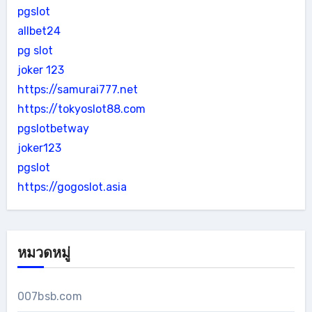
pgslot
allbet24
pg slot
joker 123
https://samurai777.net
https://tokyoslot88.com
pgslotbetway
joker123
pgslot
https://gogoslot.asia
หมวดหมู่
007bsb.com