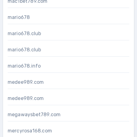
mac1bet789.com
mario678
mario678.club
mario678.club
mario678.info
medee989.com
medee989.com
megawaysbet789.com
mercyrosa168.com