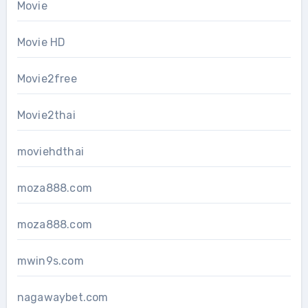
Movie
Movie HD
Movie2free
Movie2thai
moviehdthai
moza888.com
moza888.com
mwin9s.com
nagawaybet.com