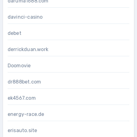
daruma1688.com
davinci-casino
debet
derrickduan.work
Doomovie
dr888bet.com
ek4567.com
energy-race.de
erisauto.site