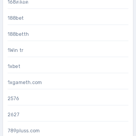
168สล็อต
188bet
188betth
1Win tr
1xbet
1xgameth.com
2576
2627
789pluss.com