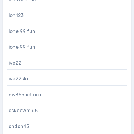
lion123
lionel99.fun
lionel99.fun
live22
live22slot
lnw365bet.com
lockdown168
london45