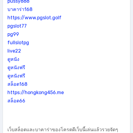
pussy888
บาคาร่า168
https://www.pgslot.golf
pgslot77
pg99
fullslotpg
live22
ดูหนัง
ดูหนังฟรี
ดูหนังฟรี
สล็อต168
https://hongkong456.me
สล็อต66
เว็บสล็อตและบาคาร่าของโครตดีเว็บนี้เล่นแล้วรวยจัดๆ