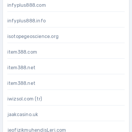
infyplus888.com
infyplus888.info
isotopegeoscience.org
item388.com
item388.net
item388.net
iwizsol.com (tr)
jaakcasino.uk
jeofizikmuhendisLeri.com