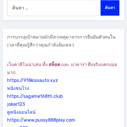
ค้นหา
สำหรับ:
การบรรลุเป้าหมายมักมีสาเหตุมาจากการยืนยันตัวตนใน
เวลาที่คุณรู้สึกว่าคุณกำลังล้มเหลว
เว็บคาสิโนน่าเล่น ทั้ง
สล็อต
และ
บาคาร่า
ตึงจริงแตกบ่อย
มาก
https://918kissauto.xyz
หนังชนโรง
https://sagame168th.club
joker123
ดูหนังออนไลน์
https://www.pussy888play.com