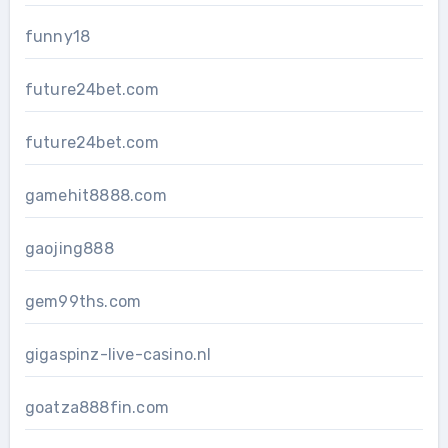
funny18
future24bet.com
future24bet.com
gamehit8888.com
gaojing888
gem99ths.com
gigaspinz-live-casino.nl
goatza888fin.com