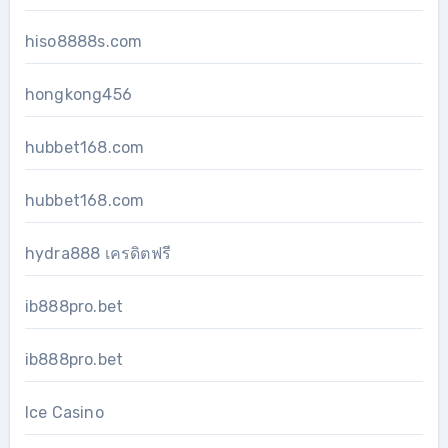
hiso8888s.com
hongkong456
hubbet168.com
hubbet168.com
hydra888 เครดิตฟรี
ib888pro.bet
ib888pro.bet
Ice Casino