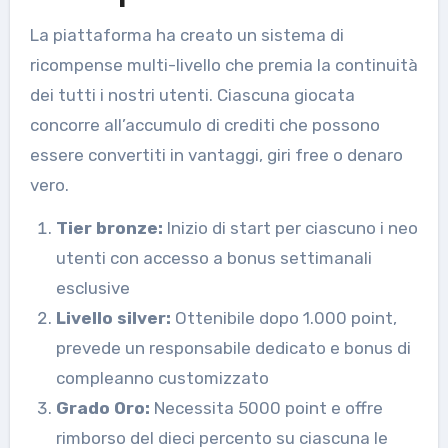
La piattaforma ha creato un sistema di
ricompense multi-livello che premia la continuità
dei tutti i nostri utenti. Ciascuna giocata
concorre all’accumulo di crediti che possono
essere convertiti in vantaggi, giri free o denaro
vero.
Tier bronze:
Inizio di start per ciascuno i neo
utenti con accesso a bonus settimanali
esclusive
Livello silver:
Ottenibile dopo 1.000 point,
prevede un responsabile dedicato e bonus di
compleanno customizzato
Grado Oro:
Necessita 5000 point e offre
rimborso del dieci percento su ciascuna le