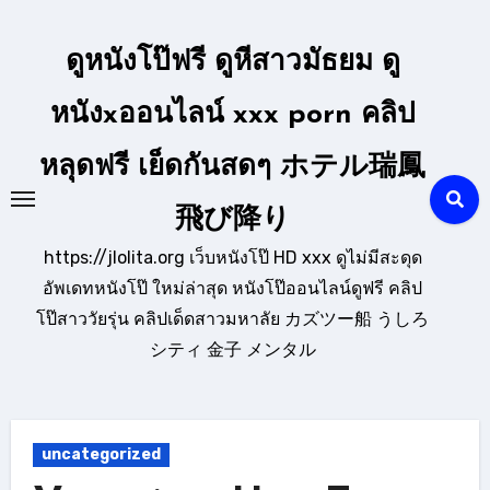
Skip
to
ดูหนังโป๊ฟรี ดูหีสาวมัธยม ดู
content
หนังxออนไลน์ xxx porn คลิป
หลุดฟรี เย็ดกันสดๆ ホテル瑞鳳
飛び降り
https://jlolita.org เว็บหนังโป๊ HD xxx ดูไม่มีสะดุด
อัพเดทหนังโป๊ ใหม่ล่าสุด หนังโป๊ออนไลน์ดูฟรี คลิป
โป๊สาววัยรุ่น คลิปเด็ดสาวมหาลัย カズツー船 うしろ
シティ 金子 メンタル
uncategorized