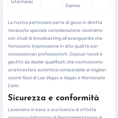
Istantanei
Games
La nostra particolare parte di gioco in diretta
necessita speciale considerazione: lavoriamo
con studi di broadcasting all’avanguardia che
forniscono trasmissione in alta qualità con
concessionari professionisti. Ciascun tavoli è
gestito da dealer qualificati che costruiscono
un’atmosfera autentica comparabile ai migliori
casinò fisici di Las Vegas e Vegas e Montecarlo
Carlo.
Sicurezza e conformità
Lavoriamo in base a una licenza di attività
concessa dall’organo di Regolamentazione di