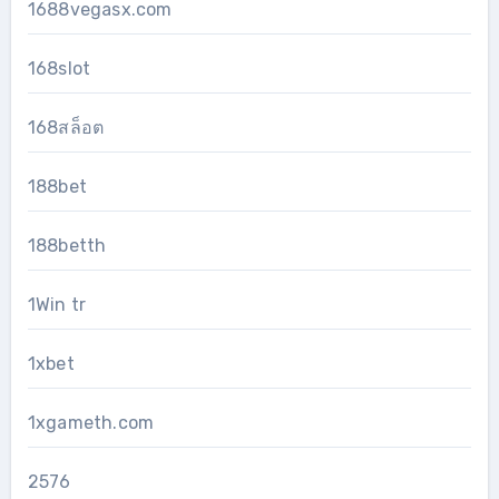
1688vegasx.com
168slot
168สล็อต
188bet
188betth
1Win tr
1xbet
1xgameth.com
2576