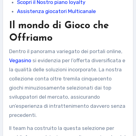
Scopri il Nostro piano loyalty
Assistenza giocatori Multicanale
Il mondo di Gioco che
Offriamo
Dentro il panorama variegato dei portali online,
Vegasino
si evidenzia per l’offerta diversificata e
la qualità delle soluzioni incorporate. La nostra
collezione conta oltre tremila cinquecento
giochi minuziosamente selezionati dai top
sviluppatori del mercato, assicurando
un’esperienza di intrattenimento davvero senza
precedenti.
Il team ha costruito la questa selezione per