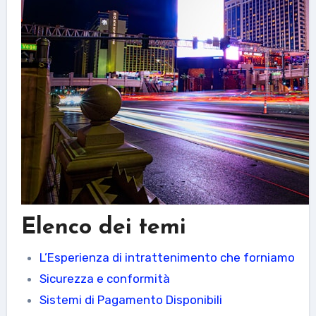
Elenco dei temi
L’Esperienza di intrattenimento che forniamo
Sicurezza e conformità
Sistemi di Pagamento Disponibili