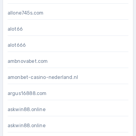
allone745s.com
alot66
alot666
ambnovabet.com
amonbet-casino-nederland.nl
argus16888.com
askwin88.online
askwin88.online