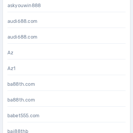
askyouwin888
audi688.com
audi688.com
Az
Az1
ba88th.com
ba88th.com
babet555.com
baj88thb