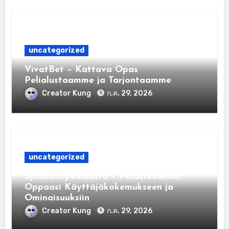
uncategorized
VivatBet – Kattava Opas
Pelialustaamme ja Tarjontaamme
Creator Kung
ก.ค. 29, 2026
uncategorized
Spinboss-pelialusta – Perusteellinen
Oppaasi Käyttäjäkokemukseen ja
Ominaisuuksiin
Creator Kung
ก.ค. 29, 2026