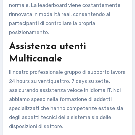
normale. La leaderboard viene costantemente
rinnovata in modalità real, consentendo ai
partecipanti di controllare la propria
posizionamento.
Assistenza utenti
Multicanale
Il nostro professionale gruppo di supporto lavora
24 hours su ventiquattro, 7 days su sette,
assicurando assistenza veloce in idioma IT. Noi
abbiamo speso nella formazione di addetti
specializzati che hanno competenze estese sia
degli aspetti tecnici della sistema sia delle
disposizioni di settore.