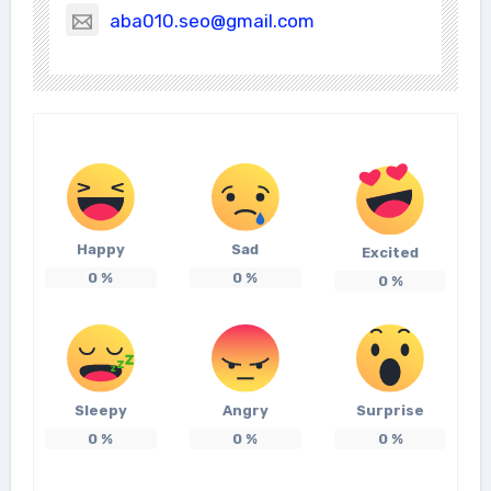
aba010.seo@gmail.com
Happy
Sad
Excited
0
%
0
%
0
%
Sleepy
Angry
Surprise
0
%
0
%
0
%