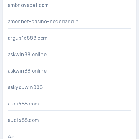
ambnovabet.com
amonbet-casino-nederland.nl
argus16888.com
askwin88.online
askwin88.online
askyouwin888
audi688.com
audi688.com
Az