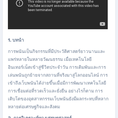
1. บทนำ
การพนันเป็นกิจกรรมที่มีประวัติศาสตร์ยาวนานและ
แพร่หลายในหลายวัฒนธรรม เมื่อเทคโนโลยี
อินเทอร์เน็ตเข้าสู่ชีวิตประจำวัน การเดิมพันและการ
เล่นพนันถูกย้ายจากสถานที่จริงมาสู่โลกออนไลน์ การ
เข้าถึงเว็บพนันได้ง่ายขึ้นเมื่อมีการพัฒนาเทคโนโลยี
การเชื่อมต่อที่รวดเร็วและยั่งยืน อย่างไรก็ตาม การ
เติบโตของอุตสาหกรรมเว็บพนันยังมีผลกระทบที่หลาก
หลายต่อเศรษฐกิจและสังคม