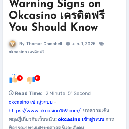
Warning Signs on
Okcasino เครดิตฟรี
You Should Know
By
Thomas Campbell
เม.ย. 1, 2025
okcasino เครดิตฟรี
0
0
Read Time:
2 Minute, 51 Second
okcasino เข้าสู่ระบบ
–
https://www.okcasino159.com/
.
บทความเชิง
ทฤษฎีเกี่ยวกับเว็บพนัน:
okcasino เข้าสู่ระบบ
การ
พิจารณาทางเศรษฐศาสตร์และสังคม