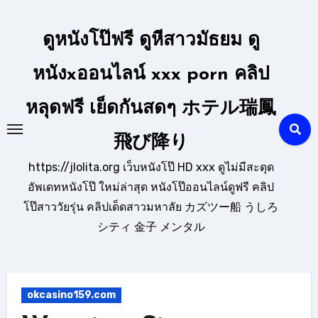
Skip
to
ดูหนังโป๊ฟรี ดูหีสาวมัธยม ดู
content
หนังxออนไลน์ xxx porn คลิป
หลุดฟรี เย็ดกันสดๆ ホテル瑞鳳
飛び降り
https://jlolita.org เว็บหนังโป๊ HD xxx ดูไม่มีสะดุด
อัพเดทหนังโป๊ ใหม่ล่าสุด หนังโป๊ออนไลน์ดูฟรี คลิป
โป๊สาววัยรุ่น คลิปเด็ดสาวมหาลัย カズツー船 うしろ
シティ 金子 メンタル
okcasino159.com