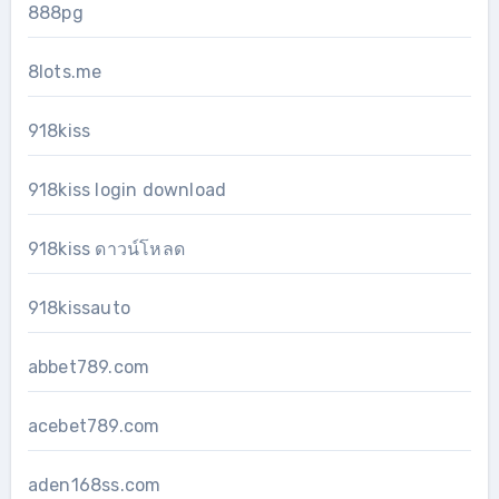
888pg
8lots.me
918kiss
918kiss login download
918kiss ดาวน์โหลด
918kissauto
abbet789.com
acebet789.com
aden168ss.com