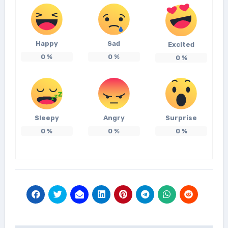
Happy
Sad
Excited
0
%
0
%
0
%
Sleepy
Angry
Surprise
0
%
0
%
0
%