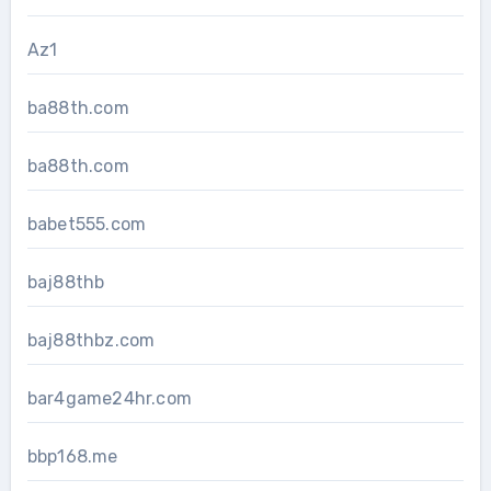
Az1
ba88th.com
ba88th.com
babet555.com
baj88thb
baj88thbz.com
bar4game24hr.com
bbp168.me