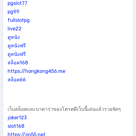
pgslot77
pg99
fullslotpg
live22
ดูหนัง
ดูหนังฟรี
ดูหนังฟรี
สล็อต168
https://hongkong456.me
สล็อต66
เว็บสล็อตและบาคาร่าของโครตดีเว็บนี้เล่นแล้วรวยจัดๆ
joker123
slot168
https://jin55.net