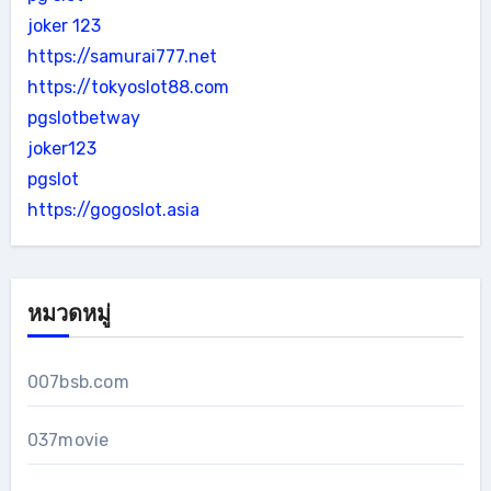
joker 123
https://samurai777.net
https://tokyoslot88.com
pgslotbetway
joker123
pgslot
https://gogoslot.asia
หมวดหมู่
007bsb.com
037movie