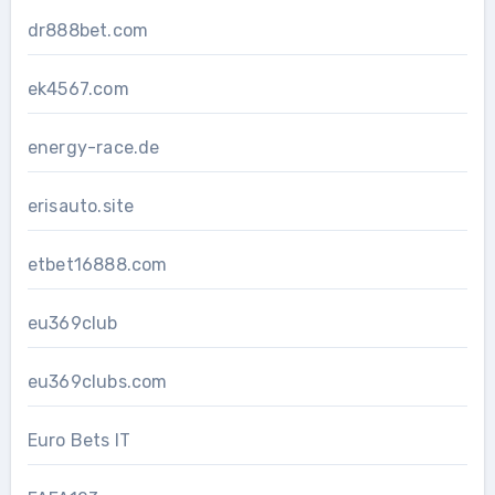
dr888bet.com
ek4567.com
energy-race.de
erisauto.site
etbet16888.com
eu369club
eu369clubs.com
Euro Bets IT