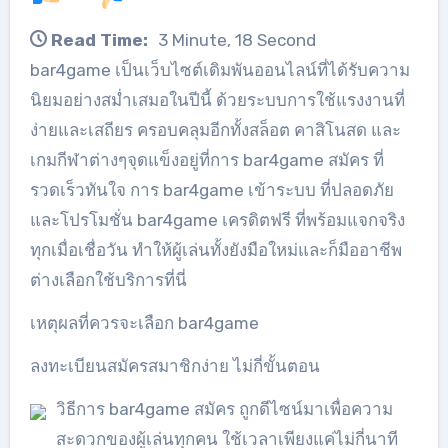
Read Time:
3 Minute, 18 Second
bar4game เป็นเว็บไซต์เดิมพันออนไลน์ที่ได้รับความ
นิยมอย่างสม่ำเสมอในปีนี้ ด้วยระบบการใช้แรงงานที่
ง่ายและเสถียร ครอบคลุมอีกทั้งสล็อต คาสิโนสด และ
เกมกีฬาต่างๆจุดแข็งอยู่ที่การ bar4game สมัคร ที่
รวดเร็วทันใจ การ bar4game เข้าระบบ ที่ปลอดภัย
และโปรโมชั่น bar4game เครดิตฟรี ที่พร้อมแจกจริง
ทุกเมื่อเชื่อวัน ทำให้ผู้เล่นทั้งยังมือใหม่และก็มืออาชีพ
ต่างเลือกใช้บริการที่นี่
เหตุผลที่ควรจะเลือก bar4game
ลงทะเบียนสมัครสมาชิกง่าย ไม่กี่ขั้นตอน
วิธีการ bar4game สมัคร ถูกดีไซน์มาเพื่อความ
สะดวกของผู้เล่นทุกคน ใช้เวลาเพียงแค่ไม่กี่นาที