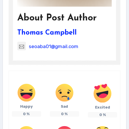
About Post Author
Thomas Campbell
seoaba01@gmail.com
Happy
Sad
Excited
0
%
0
%
0
%