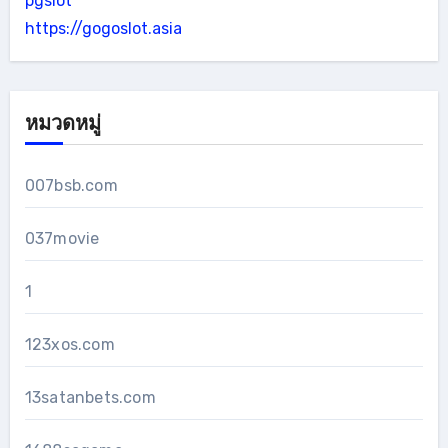
pgslot
https://gogoslot.asia
หมวดหมู่
007bsb.com
037movie
1
123xos.com
13satanbets.com