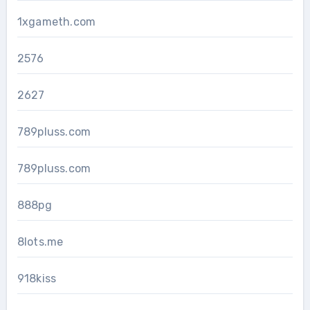
1xgameth.com
2576
2627
789pluss.com
789pluss.com
888pg
8lots.me
918kiss