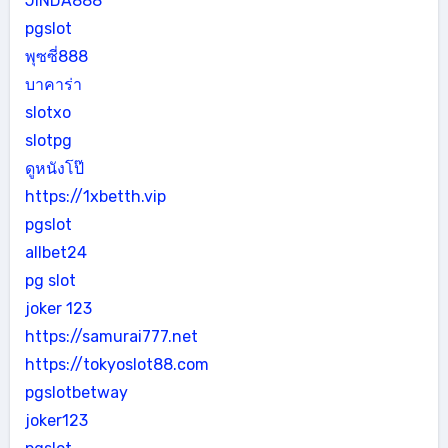
JINDA888
pgslot
พุซซี่888
บาคาร่า
slotxo
slotpg
ดูหนังโป๊
https://1xbetth.vip
pgslot
allbet24
pg slot
joker 123
https://samurai777.net
https://tokyoslot88.com
pgslotbetway
joker123