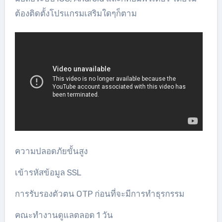
ต้องติดตั้งโปรแกรมเสริมใดๆก็ตาม
ความปลอดภัยขั้นสูง
เข้ารหัสข้อมูล SSL
การรับรองตัวตน OTP ก่อนที่จะมีการทำธุรกรรม
คณะทำงานดูแลตลอด 1 วัน