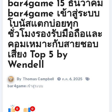
bar4game 15 ธันวาคม
bar4game เข้าสู่ระบบ
โบนัสแตกบ่อยทุก
ชั่วโมงรองรับมือถือและ
คอมเหมาะกับสายชอบ
เสี่ยง Top 5 by
Wendell
By
Thomas Campbell
ต.ค. 6, 2025
bar4game เข้าสู่ระบบ
0
0