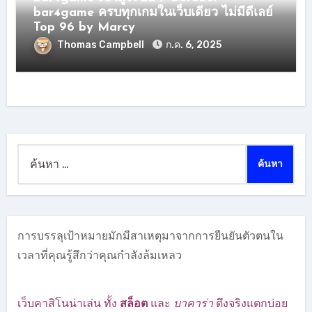
bar4game ครบทุกเกมในเว็บเดียว ไม่มีดีเลย์
Top 96 by Marcy
Thomas Campbell
ก.ค. 6, 2025
ค้นหา
สำหรับ:
การบรรลุเป้าหมายมักมีสาเหตุมาจากการยืนยันตัวตนใน
เวลาที่คุณรู้สึกว่าคุณกำลังล้มเหลว
เว็บคาสิโนน่าเล่น ทั้ง
สล็อต
และ
บาคาร่า
ตึงจริงแตกบ่อย