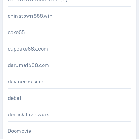
chinatown888.win
coke55
cupcake88x.com
daruma1688.com
davinci-casino
debet
derrickduan.work
Doomovie