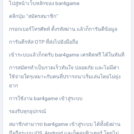
ไปสู่หน้าเว็บหลักของ bar4game
คลิกปุ่ม “สมัครสมาชิก”
กรอกเบอร์โทรศัพท์ ตั้งรหัสผ่าน แล้วก็การันตีข้อมูล
การันตีรหัส OTP ที่ส่งไปยังมือถือ
เข้าระบบแล้วก็กดรับ bar4game เครดิตฟรี ได้ในทันที
การสมัครทำเป็นรวดเร็วทันใจ ปลอดภัย และไม่มีค่า
ใช้จ่ายใดๆเหมาะกับคนที่ปรารถนาเริ่มเล่นโดยไม่ยุ่ง
ยาก
การใช้งาน bar4game เข้าสู่ระบบ
รองรับทุกอุปกรณ์
สมาชิกสามารถ bar4game เข้าสู่ระบบ ได้ทั้งยังผ่าน
มือถือระบบ iOS, Android และก็คอมพิวเตอร์ โดยไม่