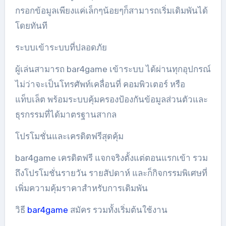
กรอกข้อมูลเพียงแค่เล็กๆน้อยๆก็สามารถเริ่มเดิมพันได้
โดยทันที
ระบบเข้าระบบที่ปลอดภัย
ผู้เล่นสามารถ bar4game เข้าระบบ ได้ผ่านทุกอุปกรณ์
ไม่ว่าจะเป็นโทรศัพท์เคลื่อนที่ คอมพิวเตอร์ หรือ
แท็บเล็ต พร้อมระบบคุ้มครองป้องกันข้อมูลส่วนตัวและ
ธุรกรรมที่ได้มาตรฐานสากล
โปรโมชั่นและเครดิตฟรีสุดคุ้ม
bar4game เครดิตฟรี แจกจริงตั้งแต่ตอนแรกเข้า รวม
ถึงโปรโมชั่นรายวัน รายสัปดาห์ และก็กิจกรรมพิเศษที่
เพิ่มความคุ้มราคาสำหรับการเดิมพัน
วิธี
bar4game
สมัคร รวมทั้งเริ่มต้นใช้งาน