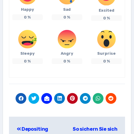
Happy
Sad
Excited
0
%
0
%
0
%
Sleepy
Angry
Surprise
0
%
0
%
0
%
แนะแนว
Depositing
So sichern Sie sich