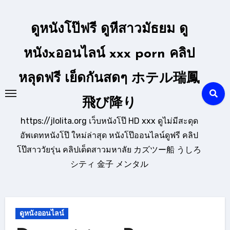
Skip
to
ดูหนังโป๊ฟรี ดูหีสาวมัธยม ดู
content
หนังxออนไลน์ xxx porn คลิป
หลุดฟรี เย็ดกันสดๆ ホテル瑞鳳
飛び降り
https://jlolita.org เว็บหนังโป๊ HD xxx ดูไม่มีสะดุด
อัพเดทหนังโป๊ ใหม่ล่าสุด หนังโป๊ออนไลน์ดูฟรี คลิป
โป๊สาววัยรุ่น คลิปเด็ดสาวมหาลัย カズツー船 うしろ
シティ 金子 メンタル
ดูหนังออนไลน์