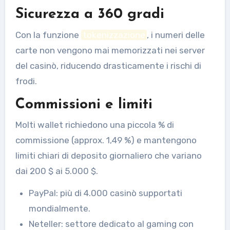
Sicurezza a 360 gradi
Con la funzione
tokenizzazione
, i numeri delle
carte non vengono mai memorizzati nei server
del casinò, riducendo drasticamente i rischi di
frodi.
Commissioni e limiti
Molti wallet richiedono una piccola % di
commissione (approx. 1,49 %) e mantengono
limiti chiari di deposito giornaliero che variano
dai 200 $ ai 5.000 $.
PayPal: più di 4.000 casinò supportati
mondialmente.
Neteller: settore dedicato al gaming con