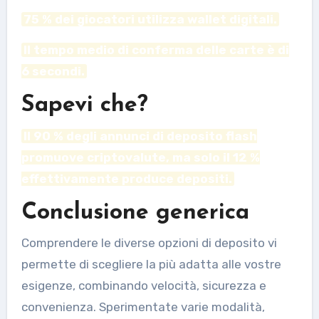
75 % dei giocatori utilizza wallet digitali.
Il tempo medio di conferma delle carte è di
6 secondi.
Sapevi che?
Il 90 % degli annunci di deposito flash
promuove criptovalute, ma solo il 12 %
effettivamente produce depositi.
Conclusione generica
Comprendere le diverse opzioni di deposito vi
permette di scegliere la più adatta alle vostre
esigenze, combinando velocità, sicurezza e
convenienza. Sperimentate varie modalità,