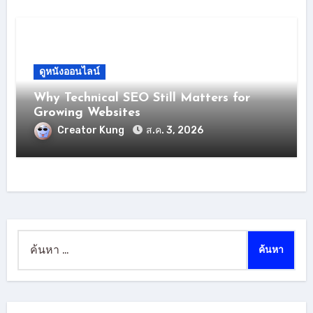
ดูหนังออนไลน์
Why Technical SEO Still Matters for
Growing Websites
Creator Kung
ส.ค. 3, 2026
ค้นหา
สำหรับ: