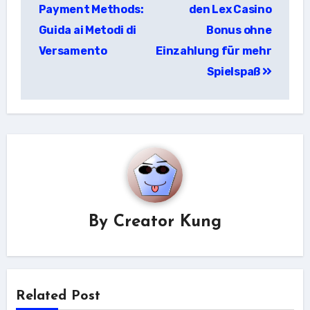
เรื่อง
Payment Methods:
den Lex Casino
Guida ai Metodi di
Bonus ohne
Versamento
Einzahlung für mehr
Spielspaß
By
Creator Kung
Related Post