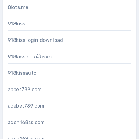
8lots.me
918kiss
918kiss login download
918kiss ดาวน์โหลด
918kissauto
abbet789.com
acebet789.com
aden168ss.com
aden168ss.com