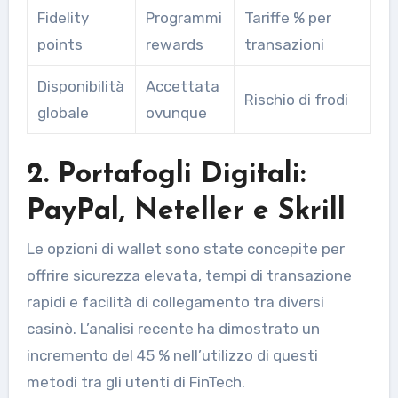
Fidelity
Programmi
Tariffe % per
points
rewards
transazioni
Disponibilità
Accettata
Rischio di frodi
globale
ovunque
2. Portafogli Digitali:
PayPal, Neteller e Skrill
Le opzioni di wallet sono state concepite per
offrire sicurezza elevata, tempi di transazione
rapidi e facilità di collegamento tra diversi
casinò. L’analisi recente ha dimostrato un
incremento del 45 % nell’utilizzo di questi
metodi tra gli utenti di FinTech.