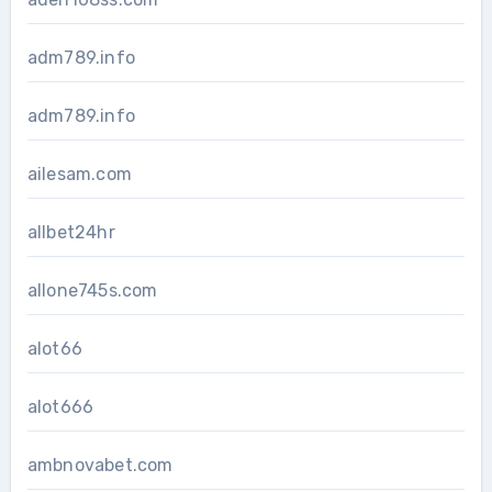
adm789.info
adm789.info
ailesam.com
allbet24hr
allone745s.com
alot66
alot666
ambnovabet.com