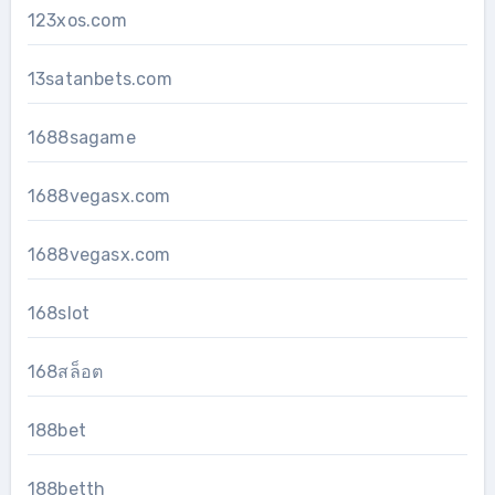
123xos.com
13satanbets.com
1688sagame
1688vegasx.com
1688vegasx.com
168slot
168สล็อต
188bet
188betth