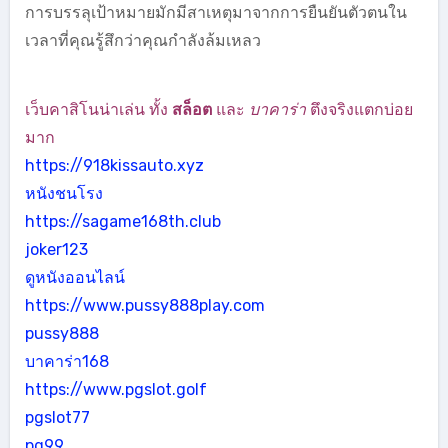
การบรรลุเป้าหมายมักมีสาเหตุมาจากการยืนยันตัวตนใน
เวลาที่คุณรู้สึกว่าคุณกำลังล้มเหลว
เว็บคาสิโนน่าเล่น ทั้ง
สล็อต
และ
บาคาร่า
ตึงจริงแตกบ่อย
มาก
https://918kissauto.xyz
หนังชนโรง
https://sagame168th.club
joker123
ดูหนังออนไลน์
https://www.pussy888play.com
pussy888
บาคาร่า168
https://www.pgslot.golf
pgslot77
pg99