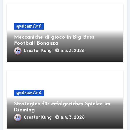
ดูหนังออนไลน์
Meccaniche di gioco in Big Bass
Football Bonanza
Creator Kung
ส.ค. 3, 2026
ดูหนังออนไลน์
Strategien für erfolgreiches Spielen im
iGaming
Creator Kung
ส.ค. 3, 2026