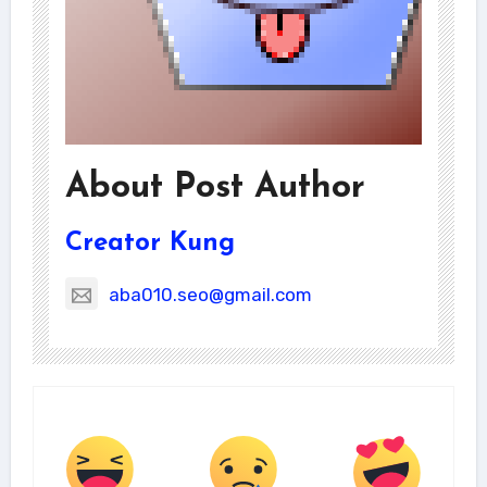
About Post Author
Creator Kung
aba010.seo@gmail.com