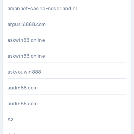
amonbet-casino-nederland.nl
argus16888.com
askwin88.online
askwin88.online
askyouwin888
audi688.com
audi688.com
Az