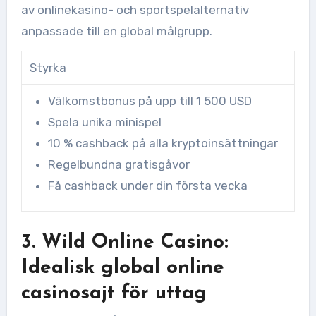
av onlinekasino- och sportspelalternativ
anpassade till en global målgrupp.
Styrka
Välkomstbonus på upp till 1 500 USD
Spela unika minispel
10 % cashback på alla kryptoinsättningar
Regelbundna gratisgåvor
Få cashback under din första vecka
3. Wild Online Casino:
Idealisk global online
casinosajt för uttag