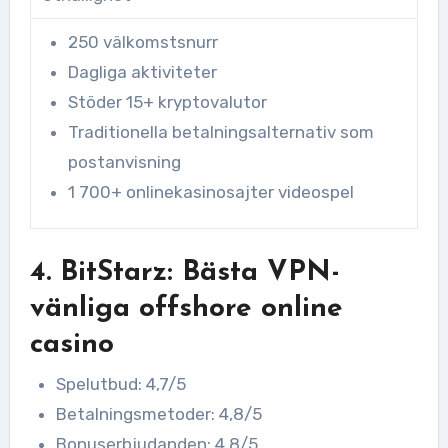
250 välkomstsnurr
Dagliga aktiviteter
Stöder 15+ kryptovalutor
Traditionella betalningsalternativ som
postanvisning
1 700+ onlinekasinosajter videospel
4. BitStarz: Bästa VPN-
vänliga offshore online
casino
Spelutbud: 4,7/5
Betalningsmetoder: 4,8/5
Bonuserbjudanden: 4,8/5