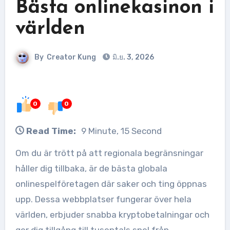
Bästa onlinekasinon i
världen
By
Creator Kung
มิ.ย. 3, 2026
0
0
Read Time:
9 Minute, 15 Second
Om du är trött på att regionala begränsningar
håller dig tillbaka, är de bästa globala
onlinespelföretagen där saker och ting öppnas
upp. Dessa webbplatser fungerar över hela
världen, erbjuder snabba kryptobetalningar och
ger dig tillgång till tusentals spel från