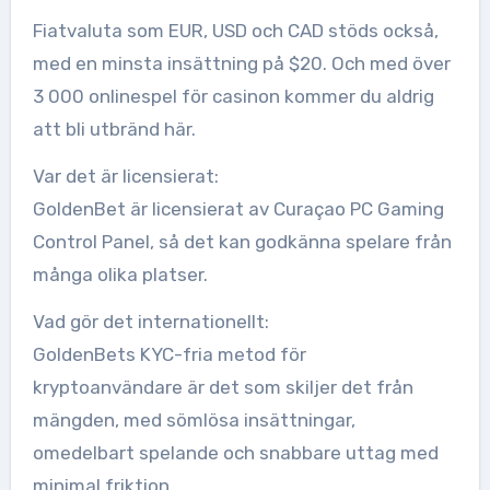
Fiatvaluta som EUR, USD och CAD stöds också,
med en minsta insättning på $20. Och med över
3 000 onlinespel för casinon kommer du aldrig
att bli utbränd här.
Var det är licensierat:
GoldenBet är licensierat av Curaçao PC Gaming
Control Panel, så det kan godkänna spelare från
många olika platser.
Vad gör det internationellt:
GoldenBets KYC-fria metod för
kryptoanvändare är det som skiljer det från
mängden, med sömlösa insättningar,
omedelbart spelande och snabbare uttag med
minimal friktion.