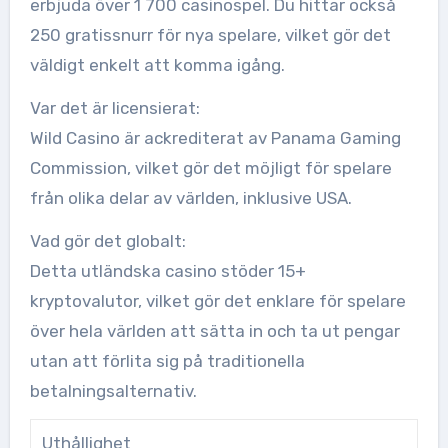
erbjuda över 1 700 casinospel. Du hittar också
250 gratissnurr för nya spelare, vilket gör det
väldigt enkelt att komma igång.
Var det är licensierat:
Wild Casino är ackrediterat av Panama Gaming
Commission, vilket gör det möjligt för spelare
från olika delar av världen, inklusive USA.
Vad gör det globalt:
Detta utländska casino stöder 15+
kryptovalutor, vilket gör det enklare för spelare
över hela världen att sätta in och ta ut pengar
utan att förlita sig på traditionella
betalningsalternativ.
Uthållighet