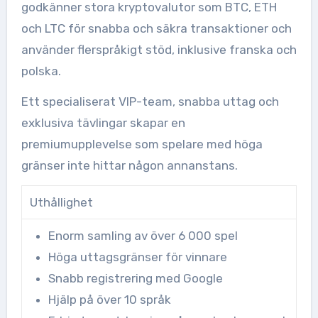
godkänner stora kryptovalutor som BTC, ETH
och LTC för snabba och säkra transaktioner och
använder flerspråkigt stöd, inklusive franska och
polska.
Ett specialiserat VIP-team, snabba uttag och
exklusiva tävlingar skapar en
premiumupplevelse som spelare med höga
gränser inte hittar någon annanstans.
Uthållighet
Enorm samling av över 6 000 spel
Höga uttagsgränser för vinnare
Snabb registrering med Google
Hjälp på över 10 språk