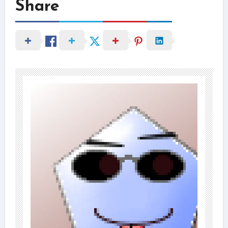
Share