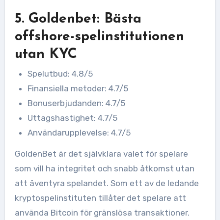
5. Goldenbet: Bästa
offshore-spelinstitutionen
utan KYC
Spelutbud: 4.8/5
Finansiella metoder: 4.7/5
Bonuserbjudanden: 4.7/5
Uttagshastighet: 4.7/5
Användarupplevelse: 4.7/5
GoldenBet är det självklara valet för spelare
som vill ha integritet och snabb åtkomst utan
att äventyra spelandet. Som ett av de ledande
kryptospelinstituten tillåter det spelare att
använda Bitcoin för gränslösa transaktioner.