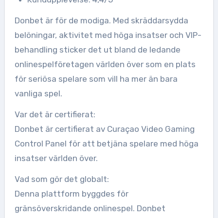
Donbet är för de modiga. Med skräddarsydda
belöningar, aktivitet med höga insatser och VIP-
behandling sticker det ut bland de ledande
onlinespelföretagen världen över som en plats
för seriösa spelare som vill ha mer än bara
vanliga spel.
Var det är certifierat:
Donbet är certifierat av Curaçao Video Gaming
Control Panel för att betjäna spelare med höga
insatser världen över.
Vad som gör det globalt:
Denna plattform byggdes för
gränsöverskridande onlinespel. Donbet