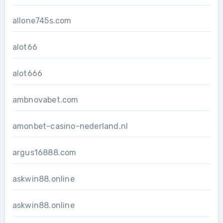
allone745s.com
alot66
alot666
ambnovabet.com
amonbet-casino-nederland.nl
argus16888.com
askwin88.online
askwin88.online