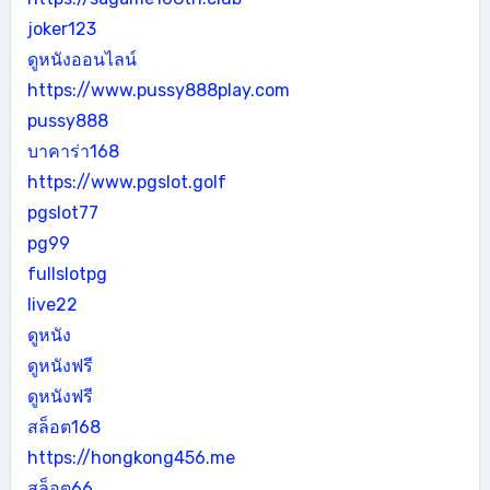
joker123
ดูหนังออนไลน์
https://www.pussy888play.com
pussy888
บาคาร่า168
https://www.pgslot.golf
pgslot77
pg99
fullslotpg
live22
ดูหนัง
ดูหนังฟรี
ดูหนังฟรี
สล็อต168
https://hongkong456.me
สล็อต66