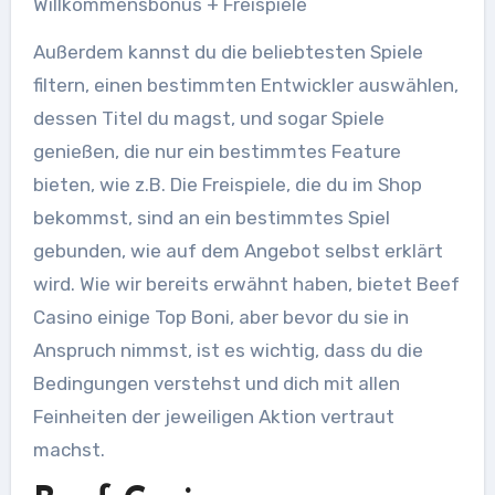
Willkommensbonus + Freispiele
Außerdem kannst du die beliebtesten Spiele
filtern, einen bestimmten Entwickler auswählen,
dessen Titel du magst, und sogar Spiele
genießen, die nur ein bestimmtes Feature
bieten, wie z.B. Die Freispiele, die du im Shop
bekommst, sind an ein bestimmtes Spiel
gebunden, wie auf dem Angebot selbst erklärt
wird. Wie wir bereits erwähnt haben, bietet Beef
Casino einige Top Boni, aber bevor du sie in
Anspruch nimmst, ist es wichtig, dass du die
Bedingungen verstehst und dich mit allen
Feinheiten der jeweiligen Aktion vertraut
machst.