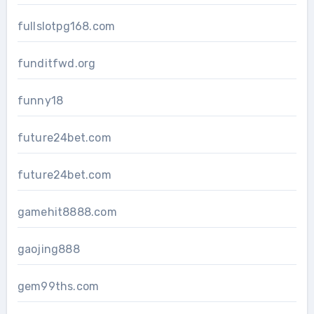
fullslotpg168.com
funditfwd.org
funny18
future24bet.com
future24bet.com
gamehit8888.com
gaojing888
gem99ths.com