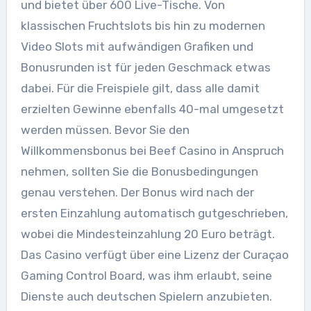
und bietet über 600 Live-Tische. Von
klassischen Fruchtslots bis hin zu modernen
Video Slots mit aufwändigen Grafiken und
Bonusrunden ist für jeden Geschmack etwas
dabei. Für die Freispiele gilt, dass alle damit
erzielten Gewinne ebenfalls 40-mal umgesetzt
werden müssen. Bevor Sie den
Willkommensbonus bei Beef Casino in Anspruch
nehmen, sollten Sie die Bonusbedingungen
genau verstehen. Der Bonus wird nach der
ersten Einzahlung automatisch gutgeschrieben,
wobei die Mindesteinzahlung 20 Euro beträgt.
Das Casino verfügt über eine Lizenz der Curaçao
Gaming Control Board, was ihm erlaubt, seine
Dienste auch deutschen Spielern anzubieten.