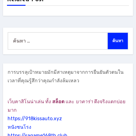
ค้นหา
สำหรับ:
การบรรลุเป้าหมายมักมีสาเหตุมาจากการยืนยันตัวตนใน
เวลาที่คุณรู้สึกว่าคุณกำลังล้มเหลว
เว็บคาสิโนน่าเล่น ทั้ง
สล็อต
และ
บาคาร่า
ตึงจริงแตกบ่อย
มาก
https://918kissauto.xyz
หนังชนโรง
https://sagame168th.club