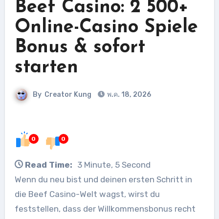
Beef Casino: 2 500+
Online-Casino Spiele
Bonus & sofort
starten
By
Creator Kung
พ.ค. 18, 2026
0
0
Read Time:
3 Minute, 5 Second
Wenn du neu bist und deinen ersten Schritt in
die Beef Casino-Welt wagst, wirst du
feststellen, dass der Willkommensbonus recht