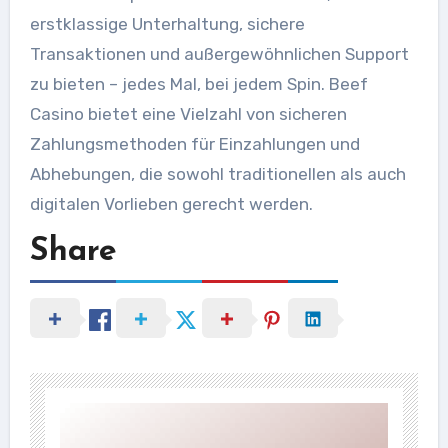
erstklassige Unterhaltung, sichere
Transaktionen und außergewöhnlichen Support
zu bieten – jedes Mal, bei jedem Spin. Beef
Casino bietet eine Vielzahl von sicheren
Zahlungsmethoden für Einzahlungen und
Abhebungen, die sowohl traditionellen als auch
digitalen Vorlieben gerecht werden.
Share