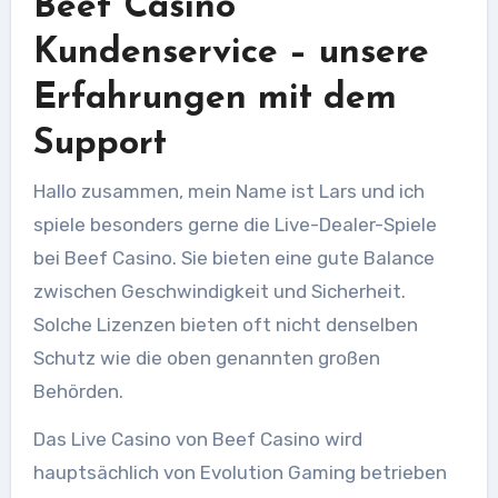
Beef Casino
Kundenservice – unsere
Erfahrungen mit dem
Support
Hallo zusammen, mein Name ist Lars und ich
spiele besonders gerne die Live-Dealer-Spiele
bei Beef Casino. Sie bieten eine gute Balance
zwischen Geschwindigkeit und Sicherheit.
Solche Lizenzen bieten oft nicht denselben
Schutz wie die oben genannten großen
Behörden.
Das Live Casino von Beef Casino wird
hauptsächlich von Evolution Gaming betrieben