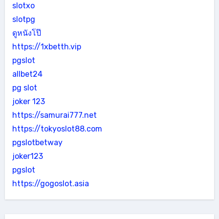
slotxo
slotpg
ดูหนังโป๊
https://1xbetth.vip
pgslot
allbet24
pg slot
joker 123
https://samurai777.net
https://tokyoslot88.com
pgslotbetway
joker123
pgslot
https://gogoslot.asia