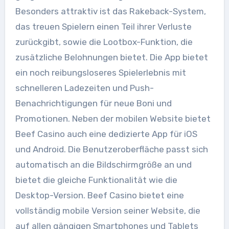
Besonders attraktiv ist das Rakeback-System,
das treuen Spielern einen Teil ihrer Verluste
zurückgibt, sowie die Lootbox-Funktion, die
zusätzliche Belohnungen bietet. Die App bietet
ein noch reibungsloseres Spielerlebnis mit
schnelleren Ladezeiten und Push-
Benachrichtigungen für neue Boni und
Promotionen. Neben der mobilen Website bietet
Beef Casino auch eine dedizierte App für iOS
und Android. Die Benutzeroberfläche passt sich
automatisch an die Bildschirmgröße an und
bietet die gleiche Funktionalität wie die
Desktop-Version. Beef Casino bietet eine
vollständig mobile Version seiner Website, die
auf allen gängigen Smartphones und Tablets