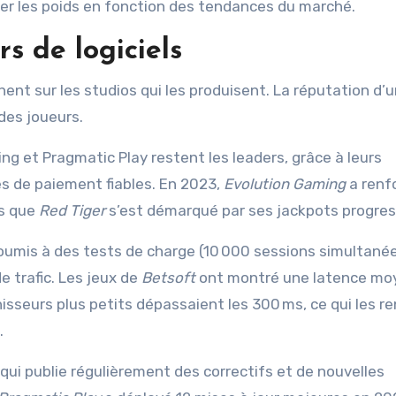
ster les poids en fonction des tendances du marché.
rs de logiciels
hent sur les studios qui les produisent. La réputation d’
des joueurs.
es de paiement fiables. En 2023,
Evolution Gaming
a renf
is que
Red Tiger
s’est démarqué par ses jackpots progres
de trafic. Les jeux de
Betsoft
ont montré une latence mo
nisseurs plus petits dépassaient les 300 ms, ce qui les r
.