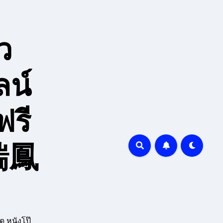
ว
ลน์
ฟรี
ル瑞鳳
ุด หนังโป๊