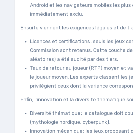
Android et les navigateurs mobiles les plus
immédiatement exclu.
Ensuite viennent les exigences légales et de t
Licences et certifications : seuls les jeux 
Commission sont retenus. Cette couche de
aléatoires) a été audité par des tiers.
Taux de retour au joueur (RTP) moyen et va
le joueur moyen. Les experts classent les je
privilégient ceux dont la variance correspon
Enfin, l’innovation et la diversité thématique s
Diversité thématique : le catalogue doit cou
(mythologie nordique, cyberpunk).
Innovation mécanique : les jeux proposant