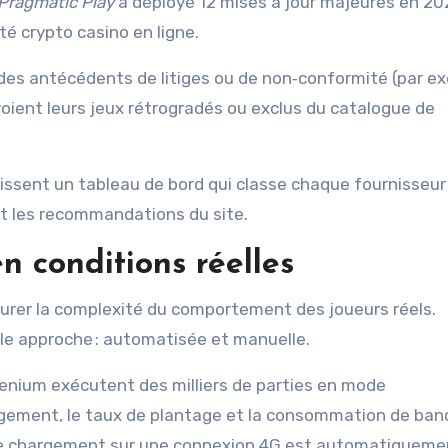
Pragmatic Play
a déployé 12 mises à jour majeures en 20
té crypto casino en ligne.
ient leurs jeux rétrogradés ou exclus du catalogue de
lissent un tableau de bord qui classe chaque fournisseur
nt les recommandations du site.
n conditions réelles
pturer la complexité du comportement des joueurs réels.
le approche : automatisée et manuelle.
gement, le taux de plantage et la consommation de ban
de chargement sur une connexion 4G est automatiqueme