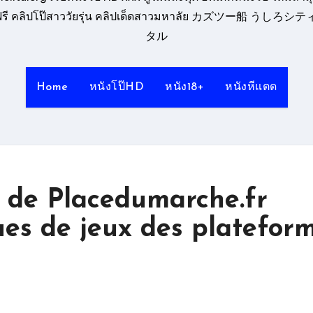
ูฟรี คลิปโป๊สาววัยรุ่น คลิปเด็ดสาวมหาลัย カズツー船 うしろ
タル
Home
หนังโป๊HD
หนัง18+
หนังหีแตด
 de Placedumarche.fr
ues de jeux des platefor