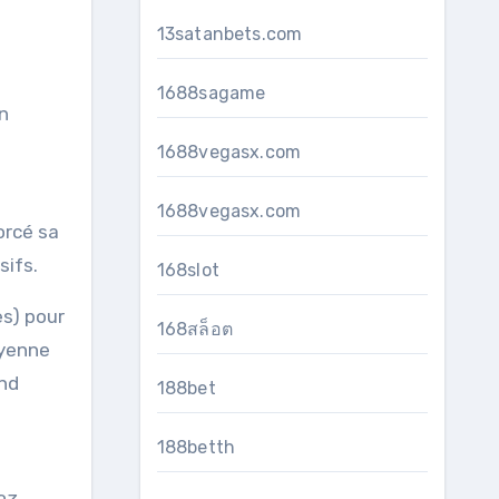
13satanbets.com
1688sagame
un
1688vegasx.com
1688vegasx.com
orcé sa
sifs.
168slot
168สล็อต
yenne
end
188bet
188betth