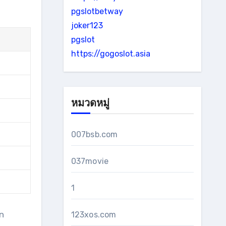
pgslotbetway
joker123
pgslot
https://gogoslot.asia
หมวดหมู่
007bsb.com
037movie
1
en
123xos.com