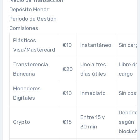
Medio de Transacción
Depósito Menor
Período de Gestión
Comisiones
Plásticos
€10
Instantáneo
Sin carg
Visa/Mastercard
Transferencia
Uno a tres
Libre de
€20
Bancaria
días útiles
cargo
Monederos
€10
Inmediato
Sin cost
Digitales
Dependi
Entre 15 y
Crypto
€15
según
30 min
blockcha