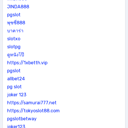
JINDA888
pgslot
พุซซี่888
บาคาร่า
slotxo
slotpg
ดูหนังโป๊
https://1xbetth.vip
pgslot
allbet24
pg slot
joker 123
https://samurai777.net
https://tokyoslot88.com
pgslotbetway
joker123