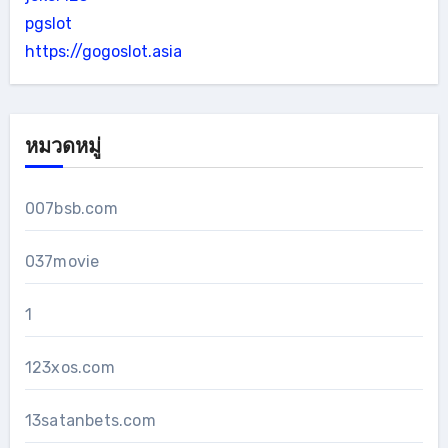
pgslot
https://gogoslot.asia
หมวดหมู่
007bsb.com
037movie
1
123xos.com
13satanbets.com