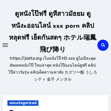
Skip
to
ดูหนังโป๊ฟรี ดูหีสาวมัธยม ดู
content
หนังxออนไลน์ xxx porn คลิป
หลุดฟรี เย็ดกันสดๆ ホテル瑞鳳
飛び降り
https://jlolita.org เว็บหนังโป๊ HD xxx ดูไม่มีสะดุด
อัพเดทหนังโป๊ ใหม่ล่าสุด หนังโป๊ออนไลน์ดูฟรี คลิป
โป๊สาววัยรุ่น คลิปเด็ดสาวมหาลัย カズツー船 うしろ
シティ 金子 メンタル
uncategorized