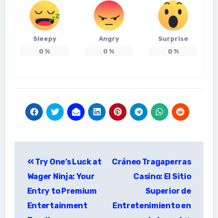
Sleepy
Angry
Surprise
0
%
0
%
0
%
แนะแนว
Try One’s Luck at
Cráneo Tragaperras
เรื่อง
Wager Ninja: Your
Casino: El Sitio
Entry to Premium
Superior de
Entertainment
Entretenimiento en