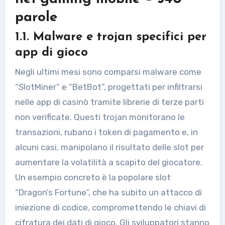
parole
1.1. Malware e trojan specifici per
app di gioco
Negli ultimi mesi sono comparsi malware come
“SlotMiner” e “BetBot”, progettati per infiltrarsi
nelle app di casinò tramite librerie di terze parti
non verificate. Questi trojan monitorano le
transazioni, rubano i token di pagamento e, in
alcuni casi, manipolano il risultato delle slot per
aumentare la volatilità a scapito del giocatore.
Un esempio concreto è la popolare slot
“Dragon’s Fortune”, che ha subito un attacco di
iniezione di codice, compromettendo le chiavi di
cifratura dei dati di gioco. Gli sviluppatori stanno