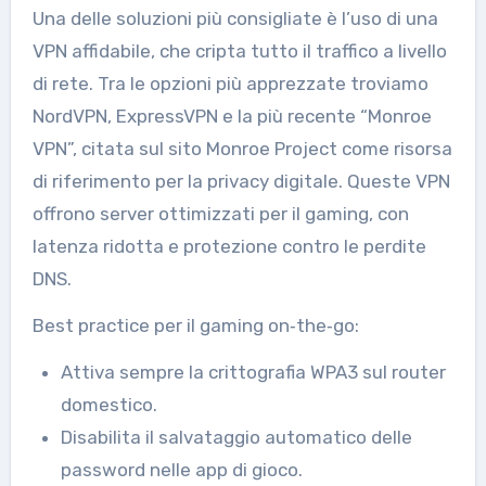
Una delle soluzioni più consigliate è l’uso di una
VPN affidabile, che cripta tutto il traffico a livello
di rete. Tra le opzioni più apprezzate troviamo
NordVPN, ExpressVPN e la più recente “Monroe
VPN”, citata sul sito Monroe Project come risorsa
di riferimento per la privacy digitale. Queste VPN
offrono server ottimizzati per il gaming, con
latenza ridotta e protezione contro le perdite
DNS.
Best practice per il gaming on‑the‑go:
Attiva sempre la crittografia WPA3 sul router
domestico.
Disabilita il salvataggio automatico delle
password nelle app di gioco.