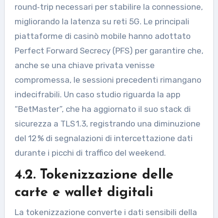
round‑trip necessari per stabilire la connessione,
migliorando la latenza su reti 5G. Le principali
piattaforme di casinò mobile hanno adottato
Perfect Forward Secrecy (PFS) per garantire che,
anche se una chiave privata venisse
compromessa, le sessioni precedenti rimangano
indecifrabili. Un caso studio riguarda la app
“BetMaster”, che ha aggiornato il suo stack di
sicurezza a TLS 1.3, registrando una diminuzione
del 12 % di segnalazioni di intercettazione dati
durante i picchi di traffico del weekend.
4.2. Tokenizzazione delle
carte e wallet digitali
La tokenizzazione converte i dati sensibili della