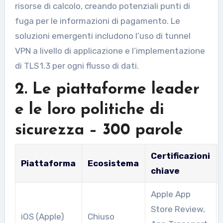
risorse di calcolo, creando potenziali punti di
fuga per le informazioni di pagamento. Le
soluzioni emergenti includono l’uso di tunnel
VPN a livello di applicazione e l’implementazione
di TLS 1.3 per ogni flusso di dati.
2. Le piattaforme leader
e le loro politiche di
sicurezza – 300 parole
Certificazioni
Piattaforma
Ecosistema
chiave
Apple App
Store Review,
iOS (Apple)
Chiuso