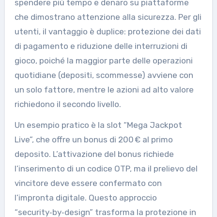
spendere più tempo e denaro su piattaforme
che dimostrano attenzione alla sicurezza. Per gli
utenti, il vantaggio è duplice: protezione dei dati
di pagamento e riduzione delle interruzioni di
gioco, poiché la maggior parte delle operazioni
quotidiane (depositi, scommesse) avviene con
un solo fattore, mentre le azioni ad alto valore
richiedono il secondo livello.
Un esempio pratico è la slot “Mega Jackpot
Live”, che offre un bonus di 200 € al primo
deposito. L’attivazione del bonus richiede
l’inserimento di un codice OTP, ma il prelievo del
vincitore deve essere confermato con
l’impronta digitale. Questo approccio
“security‑by‑design” trasforma la protezione in