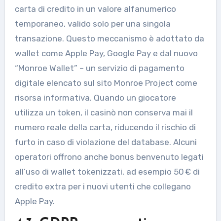
carta di credito in un valore alfanumerico
temporaneo, valido solo per una singola
transazione. Questo meccanismo è adottato da
wallet come Apple Pay, Google Pay e dal nuovo
“Monroe Wallet” – un servizio di pagamento
digitale elencato sul sito Monroe Project come
risorsa informativa. Quando un giocatore
utilizza un token, il casinò non conserva mai il
numero reale della carta, riducendo il rischio di
furto in caso di violazione del database. Alcuni
operatori offrono anche bonus benvenuto legati
all’uso di wallet tokenizzati, ad esempio 50 € di
credito extra per i nuovi utenti che collegano
Apple Pay.