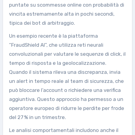
puntate su scommesse online con probabilità di
vincita estremamente alta in pochi secondi,
tipica dei bot di arbitraggio.
Un esempio recente è la piattaforma
“FraudShield AI”, che utilizza reti neurali
convoluzionali per valutare le sequenze di click, il
tempo di risposta e la geolocalizzazione.
Quando il sistema rileva una discrepanza, invia
un alert in tempo reale al team di sicurezza, che
può bloccare l’account o richiedere una verifica
aggiuntiva. Questo approccio ha permesso a un
operatore europeo di ridurre le perdite per frode
del 27 % in un trimestre.
Le analisi comportamentali includono anche il