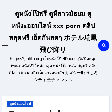
Skip
to
ดูหนังโป๊ฟรี ดูหีสาวมัธยม ดู
content
หนังxออนไลน์ xxx porn คลิป
หลุดฟรี เย็ดกันสดๆ ホテル瑞鳳
飛び降り
https://jlolita.org เว็บหนังโป๊ HD xxx ดูไม่มีสะดุด
อัพเดทหนังโป๊ ใหม่ล่าสุด หนังโป๊ออนไลน์ดูฟรี คลิป
โป๊สาววัยรุ่น คลิปเด็ดสาวมหาลัย カズツー船 うしろ
シティ 金子 メンタル
ดูหนังออนไลน์