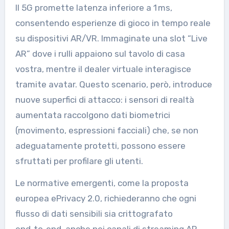
Il 5G promette latenza inferiore a 1 ms,
consentendo esperienze di gioco in tempo reale
su dispositivi AR/VR. Immaginate una slot “Live
AR” dove i rulli appaiono sul tavolo di casa
vostra, mentre il dealer virtuale interagisce
tramite avatar. Questo scenario, però, introduce
nuove superfici di attacco: i sensori di realtà
aumentata raccolgono dati biometrici
(movimento, espressioni facciali) che, se non
adeguatamente protetti, possono essere
sfruttati per profilare gli utenti.
Le normative emergenti, come la proposta
europea ePrivacy 2.0, richiederanno che ogni
flusso di dati sensibili sia crittografato