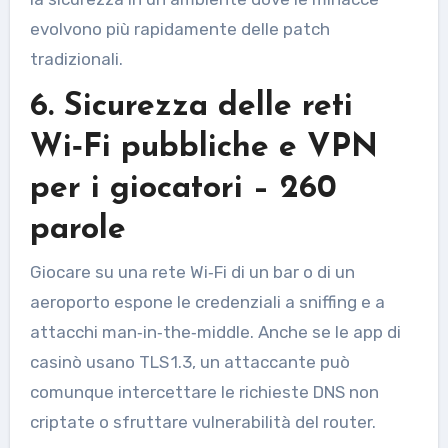
evolvono più rapidamente delle patch
tradizionali.
6. Sicurezza delle reti
Wi‑Fi pubbliche e VPN
per i giocatori – 260
parole
Giocare su una rete Wi‑Fi di un bar o di un
aeroporto espone le credenziali a sniffing e a
attacchi man‑in‑the‑middle. Anche se le app di
casinò usano TLS 1.3, un attaccante può
comunque intercettare le richieste DNS non
criptate o sfruttare vulnerabilità del router.