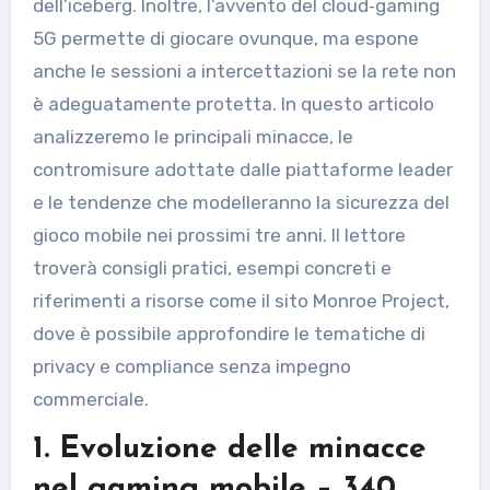
dell’iceberg. Inoltre, l’avvento del cloud‑gaming
5G permette di giocare ovunque, ma espone
anche le sessioni a intercettazioni se la rete non
è adeguatamente protetta. In questo articolo
analizzeremo le principali minacce, le
contromisure adottate dalle piattaforme leader
e le tendenze che modelleranno la sicurezza del
gioco mobile nei prossimi tre anni. Il lettore
troverà consigli pratici, esempi concreti e
riferimenti a risorse come il sito Monroe Project,
dove è possibile approfondire le tematiche di
privacy e compliance senza impegno
commerciale.
1. Evoluzione delle minacce
nel gaming mobile – 340