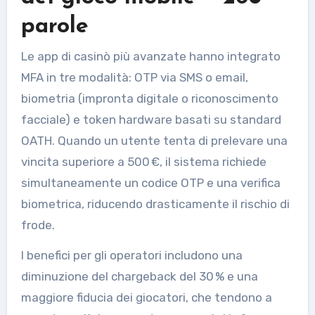
parole
Le app di casinò più avanzate hanno integrato
MFA in tre modalità: OTP via SMS o email,
biometria (impronta digitale o riconoscimento
facciale) e token hardware basati su standard
OATH. Quando un utente tenta di prelevare una
vincita superiore a 500 €, il sistema richiede
simultaneamente un codice OTP e una verifica
biometrica, riducendo drasticamente il rischio di
frode.
I benefici per gli operatori includono una
diminuzione del chargeback del 30 % e una
maggiore fiducia dei giocatori, che tendono a