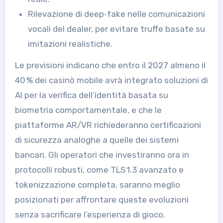
Rilevazione di deep‑fake nelle comunicazioni
vocali del dealer, per evitare truffe basate su
imitazioni realistiche.
Le previsioni indicano che entro il 2027 almeno il
40 % dei casinò mobile avrà integrato soluzioni di
AI per la verifica dell’identità basata su
biometria comportamentale, e che le
piattaforme AR/VR richiederanno certificazioni
di sicurezza analoghe a quelle dei sistemi
bancari. Gli operatori che investiranno ora in
protocolli robusti, come TLS 1.3 avanzato e
tokenizzazione completa, saranno meglio
posizionati per affrontare queste evoluzioni
senza sacrificare l’esperienza di gioco.