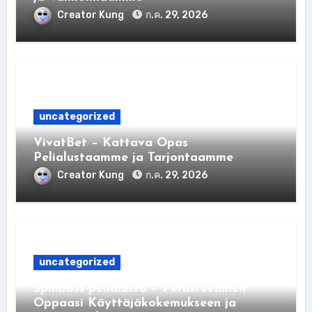
Creator Kung
ก.ค. 29, 2026
uncategorized
VivatBet – Kattava Opas
Pelialustaamme ja Tarjontaamme
Creator Kung
ก.ค. 29, 2026
uncategorized
Spinboss-pelialusta – Perusteellinen
Oppaasi Käyttäjäkokemukseen ja