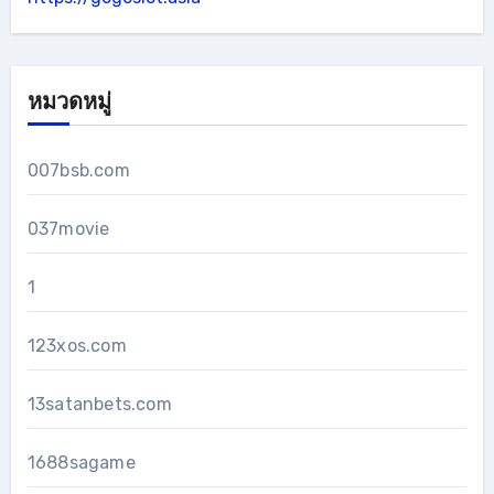
หมวดหมู่
007bsb.com
037movie
1
123xos.com
13satanbets.com
1688sagame