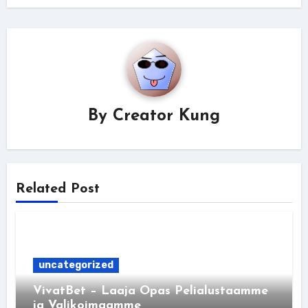
By
Creator Kung
Related Post
uncategorized
VivatBet – Laaja Opas Pelialustaamme
ja Valikoimaamme