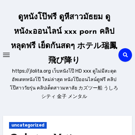
Skip
to
ดูหนังโป๊ฟรี ดูหีสาวมัธยม ดู
content
หนังxออนไลน์ xxx porn คลิป
หลุดฟรี เย็ดกันสดๆ ホテル瑞鳳
飛び降り
https://jlolita.org เว็บหนังโป๊ HD xxx ดูไม่มีสะดุด
อัพเดทหนังโป๊ ใหม่ล่าสุด หนังโป๊ออนไลน์ดูฟรี คลิป
โป๊สาววัยรุ่น คลิปเด็ดสาวมหาลัย カズツー船 うしろ
シティ 金子 メンタル
uncategorized