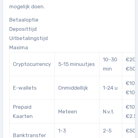
mogelijk doen.
Betaaloptie
Deposittijd
Uitbetalingstijd
Maxima
10-30
€20 
Cryptocurrency
5-15 minuutjes
min
€50.
€10 
E-wallets
Onmiddellijk
1-24 u
€10.
Prepaid
€10 
Meteen
N.v.t.
Kaarten
€2.5
1-3
2-5
€50 
Banktransfer