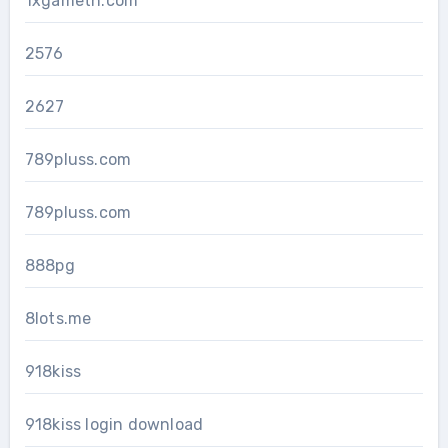
1xgameth.com
2576
2627
789pluss.com
789pluss.com
888pg
8lots.me
918kiss
918kiss login download