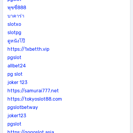
พุซซี่888
บาคาร่า
slotxo
slotpg
ดูหนังโป๊
https://1xbetth.vip
pgslot
allbet24
pg slot
joker 123
https://samurai777.net
https://tokyoslot88.com
pgslotbetway
joker123
pgslot
https://gogoslot.asia