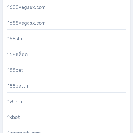
1688vegasx.com
1688vegasx.com
168slot
168สล็อต
188bet
188betth
1Win tr
1xbet