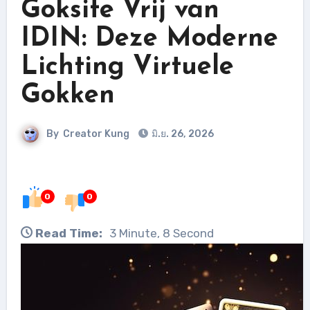
Goksite Vrij van
IDIN: Deze Moderne
Lichting Virtuele
Gokken
By
Creator Kung
มิ.ย. 26, 2026
0
0
Read Time:
3 Minute, 8 Second