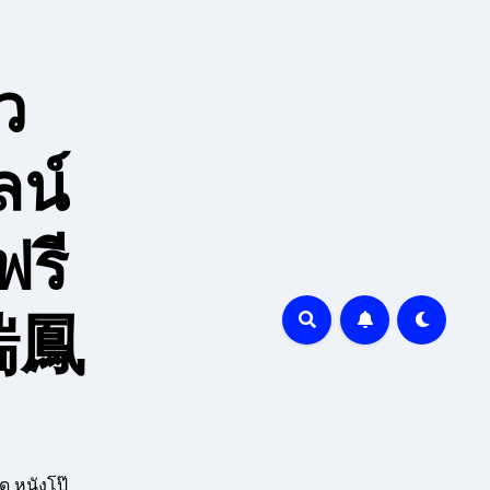
ว
ลน์
ฟรี
ル瑞鳳
ุด หนังโป๊