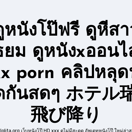
ดูหนังโป๊ฟรี ดูหีสา
ธยม ดูหนังxออนไ
x porn คลิปหลุด
็ดกันสดๆ ホテ
飛び降り
lolita.org เว็บหนังโป๊ HD xxx ดูไม่มีสะดุด อัพเดทหนังโป๊ ใหม่ล่าส