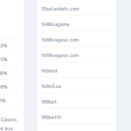
13satanbets.com
1688sagame
1688vegasx.com
.2%
1688vegasx.com
.5%
168slot
.8%
168สล็อต
.8%
.1%
188bet
188betth
t Casino
té aux