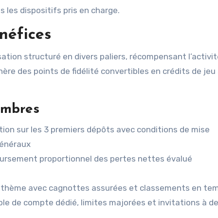
 les dispositifs pris en charge.
néfices
tion structuré en divers paliers, récompensant l’activit
ère des points de fidélité convertibles en crédits de jeu
embres
tion sur les 3 premiers dépôts avec conditions de mise
généraux
rsement proportionnel des pertes nettes évalué
 thème avec cagnottes assurées et classements en tem
e de compte dédié, limites majorées et invitations à d