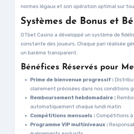
normes légaux et son opération optimal sur tous
Systèmes de Bonus et Bé
GTbet Casino a développé un système de fidélisa
constante des joueurs. Chaque pari réalisée gén
un barème transparent.
Bénéfices Réservés pour M
Prime de bienvenue progressif :
Distribu
clairement précisées dans nos conditions 
Remboursement hebdomadaire :
Rembou
automatiquement chaque lundi matin
Compétitions mensuels :
Compétitions à
Programme VIP multiniveaux :
Responsabl
événements exclusifs