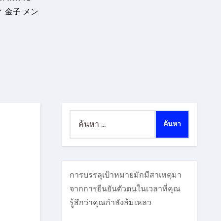
シティ 金子 メン
ค้นหา
สำหรับ:
การบรรลุเป้าหมายมักมีสาเหตุมา
จากการยืนยันตัวตนในเวลาที่คุณ
รู้สึกว่าคุณกำลังล้มเหลว