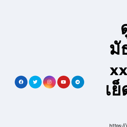
Skip
to
content
มั
xx
เย
https://j