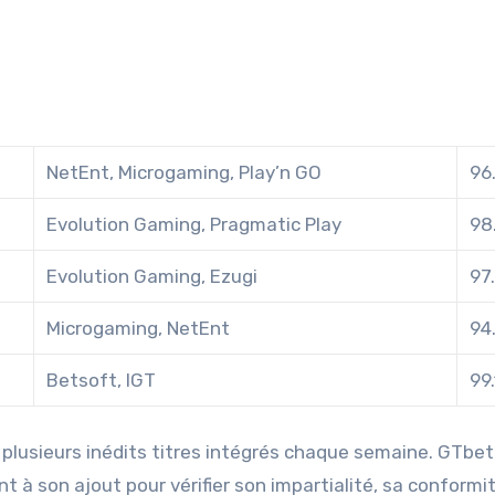
NetEnt, Microgaming, Play’n GO
96
Evolution Gaming, Pragmatic Play
98
Evolution Gaming, Ezugi
97
Microgaming, NetEnt
94
Betsoft, IGT
99
 plusieurs inédits titres intégrés chaque semaine. GTbe
à son ajout pour vérifier son impartialité, sa conformi