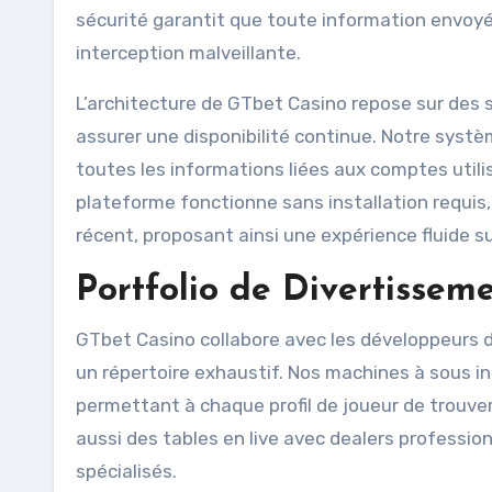
sécurité garantit que toute information envoyé
interception malveillante.
L’architecture de GTbet Casino repose sur des
assurer une disponibilité continue. Notre sys
toutes les informations liées aux comptes utili
plateforme fonctionne sans installation requis
récent, proposant ainsi une expérience fluide s
Portfolio de Divertissem
GTbet Casino collabore avec les développeurs d
un répertoire exhaustif. Nos machines à sous inc
permettant à chaque profil de joueur de trouve
aussi des tables en live avec dealers professio
spécialisés.