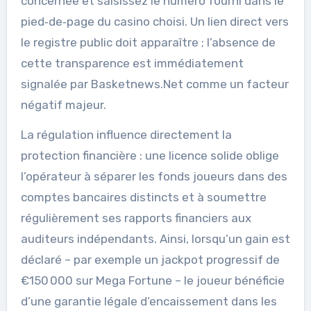
concernée et saisissez le numéro fourni dans le
pied‑de‑page du casino choisi. Un lien direct vers
le registre public doit apparaître ; l’absence de
cette transparence est immédiatement
signalée par Basketnews.Net comme un facteur
négatif majeur.
La régulation influence directement la
protection financière : une licence solide oblige
l’opérateur à séparer les fonds joueurs dans des
comptes bancaires distincts et à soumettre
régulièrement ses rapports financiers aux
auditeurs indépendants. Ainsi, lorsqu’un gain est
déclaré – par exemple un jackpot progressif de
€150 000 sur Mega Fortune – le joueur bénéficie
d’une garantie légale d’encaissement dans les