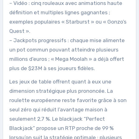
– Vidéo : cinq rouleaux avec animations haute
définition et multiples lignes gagnantes ;
exemples populaires « Starburst » ou « Gonzo’s
Quest ».
– Jackpots progressifs : chaque mise alimente
un pot commun pouvant atteindre plusieurs
millions d’euros ; « Mega Moolah » a déjà offert
plus de $23 M à ses joueurs fidèles.
Les jeux de table offrent quant à eux une
dimension stratégique plus prononcée. La
roulette européenne reste favorite grâce à son
seul zéro qui réduit l’avantage maison à
seulement 2,7 %. Le blackjack “Perfect
Blackjack” propose un RTP proche de 99 %
lorsqu’on suit la stratégie optimale ; plusieurs