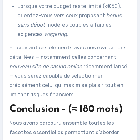
Lorsque votre budget reste limité (<€50),
orientez-vous vers ceux proposant
bonus
sans dépôt
modérés couplés à faibles
exigences
wagering
.
En croisant ces éléments avec nos évaluations
détaillées — notamment celles concernant
nouveau site de casino online
récemment lancé
— vous serez capable de sélectionner
précisément celui qui maximise plaisir tout en
limitant risques financiers.
Conclusion – (≈ 180 mots)
Nous avons parcouru ensemble toutes les
facettes essentielles permettant d’aborder