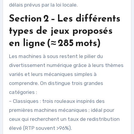
délais prévus par la loi locale.
Section 2 – Les différents
types de jeux proposés
en ligne (≈ 285 mots)
Les machines à sous restent le pilier du
divertissement numérique grâce à leurs thèmes
variés et leurs mécaniques simples à
comprendre. On distingue trois grandes
catégories :
– Classiques : trois rouleaux inspirés des
premières machines mécaniques ; idéal pour
ceux qui recherchent un taux de redistribution
élevé (RTP souvent >96%).