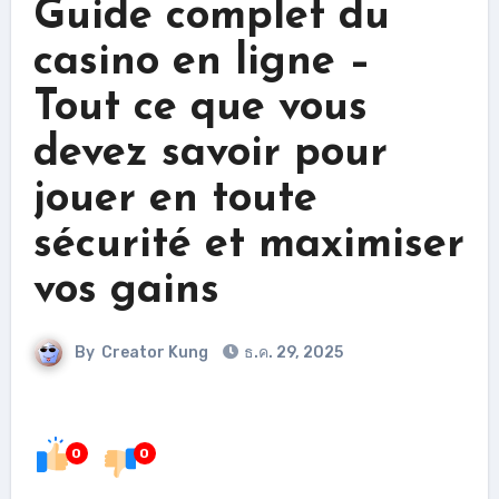
Guide complet du
casino en ligne –
Tout ce que vous
devez savoir pour
jouer en toute
sécurité et maximiser
vos gains
By
Creator Kung
ธ.ค. 29, 2025
0
0