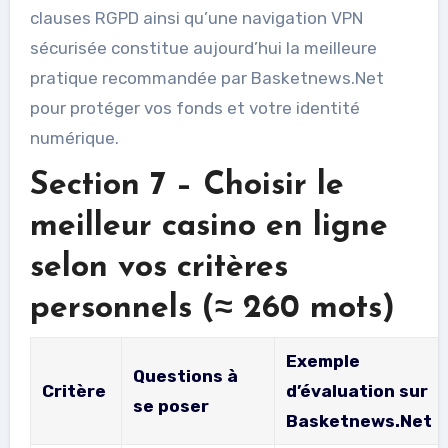
clauses RGPD ainsi qu’une navigation VPN
sécurisée constitue aujourd’hui la meilleure
pratique recommandée par Basketnews.Net
pour protéger vos fonds et votre identité
numérique.
Section 7 – Choisir le
meilleur casino en ligne
selon vos critères
personnels (≈ 260 mots)
Exemple
Questions à
Critère
d’évaluation sur
se poser
Basketnews.Net