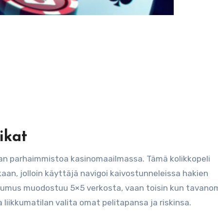
ikat
ian parhaimmistoa kasinomaailmassa. Tämä kolikkopeli
n, jolloin käyttäjä navigoi kaivostunneleissa hakien
ostumus muodostuu 5×5 verkosta, vaan toisin kun tavano
 liikkumatilan valita omat pelitapansa ja riskinsa.