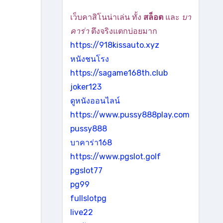
เว็บคาสิโนน่าเล่น ทั้ง
สล็อต
และ
บา
คาร่า
ตึงจริงแตกบ่อยมาก
https://918kissauto.xyz
หนังชนโรง
https://sagame168th.club
joker123
ดูหนังออนไลน์
https://www.pussy888play.com
pussy888
บาคาร่า168
https://www.pgslot.golf
pgslot77
pg99
fullslotpg
live22