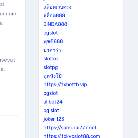
ai
สล็อตเว็บตรง
nnemmin
สล็อต888
ja
JINDA888
pgslot
พุซซี่888
บาคาร่า
slotxo
ousevat
slotpg
a.
ดูหนังโป๊
https://1xbetth.vip
pgslot
allbet24
pg slot
joker 123
https://samurai777.net
https://tokyoslot88.com