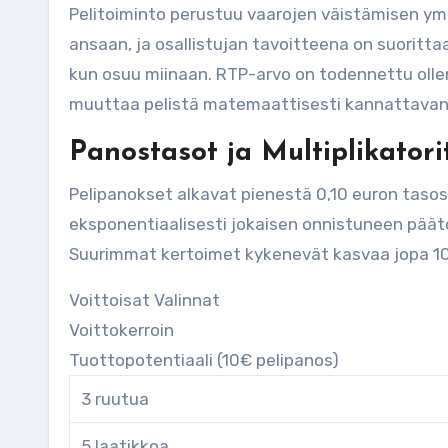
Pelitoiminto perustuu vaarojen väistämisen ympä
ansaan, ja osallistujan tavoitteena on suorit
kun osuu miinaan. RTP-arvo on todennettu ollen
muuttaa pelistä matemaattisesti kannattavan käy
Panostasot ja Multiplikatori
Pelipanokset alkavat pienestä 0,10 euron tasos
eksponentiaalisesti jokaisen onnistuneen päätök
Suurimmat kertoimet kykenevät kasvaa jopa 10 
Voittoisat Valinnat
Voittokerroin
Tuottopotentiaali (10€ pelipanos)
3 ruutua
5 laatikkoa