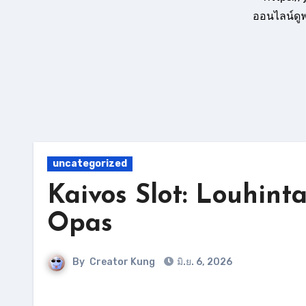
ออนไลน์ด
uncategorized
Kaivos Slot: Louhinta
Opas
By
Creator Kung
มิ.ย. 6, 2026