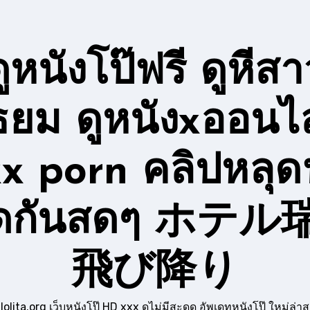
ดูหนังโป๊ฟรี ดูหีสา
ธยม ดูหนังxออนไ
x porn คลิปหลุด
็ดกันสดๆ ホテ
飛び降り
lolita.org เว็บหนังโป๊ HD xxx ดูไม่มีสะดุด อัพเดทหนังโป๊ ใหม่ล่าส