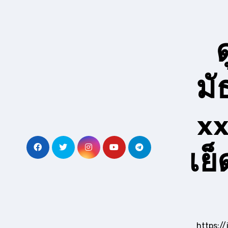
Skip
to
content
มั
xx
เย
https://j