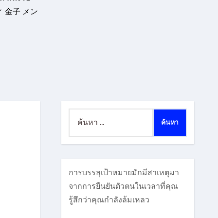
シティ 金子 メン
ค้นหา
สำหรับ:
การบรรลุเป้าหมายมักมีสาเหตุมา
จากการยืนยันตัวตนในเวลาที่คุณ
รู้สึกว่าคุณกำลังล้มเหลว