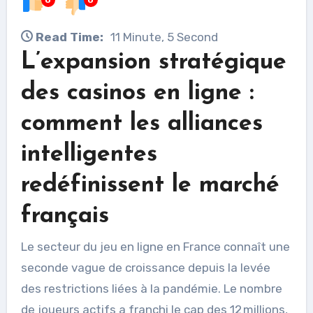
0
0
Read Time:
11 Minute, 5 Second
L’expansion stratégique
des casinos en ligne :
comment les alliances
intelligentes
redéfinissent le marché
français
Le secteur du jeu en ligne en France connaît une
seconde vague de croissance depuis la levée
des restrictions liées à la pandémie. Le nombre
de joueurs actifs a franchi le cap des 12 millions,