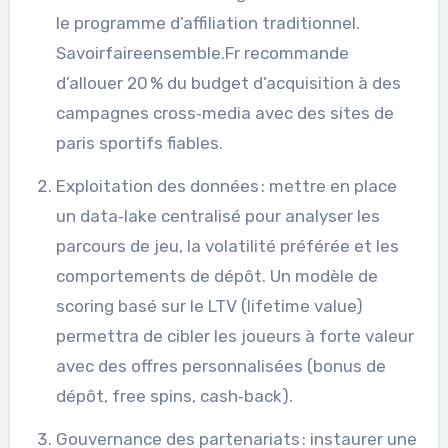
le programme d’affiliation traditionnel.
Savoirfaireensemble.Fr recommande
d’allouer 20 % du budget d’acquisition à des
campagnes cross‑media avec des sites de
paris sportifs fiables.
Exploitation des données : mettre en place
un data‑lake centralisé pour analyser les
parcours de jeu, la volatilité préférée et les
comportements de dépôt. Un modèle de
scoring basé sur le LTV (lifetime value)
permettra de cibler les joueurs à forte valeur
avec des offres personnalisées (bonus de
dépôt, free spins, cash‑back).
Gouvernance des partenariats : instaurer une