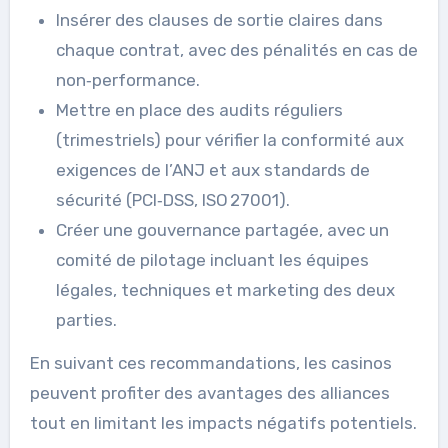
Insérer des clauses de sortie claires dans
chaque contrat, avec des pénalités en cas de
non‑performance.
Mettre en place des audits réguliers
(trimestriels) pour vérifier la conformité aux
exigences de l’ANJ et aux standards de
sécurité (PCI‑DSS, ISO 27001).
Créer une gouvernance partagée, avec un
comité de pilotage incluant les équipes
légales, techniques et marketing des deux
parties.
En suivant ces recommandations, les casinos
peuvent profiter des avantages des alliances
tout en limitant les impacts négatifs potentiels.