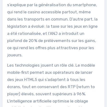
s’explique par la généralisation du smartphone,
qui rend le casino accessible partout, même
dans les transports en commun. D’autre part, la
législation a évolué : la taxe sur les jeux en ligne
a été rationalisée, et l’ANJ a introduit un
plafond de 20 % de prélèvements sur les gains,
ce qui rend les offres plus attractives pour les
joueurs.
Les technologies jouent un rôle clé. Le modèle
mobile‑first permet aux opérateurs de lancer
des jeux HTML5 qui s’adaptent à tous les
écrans, tout en conservant des RTP (return to
player) élevés, souvent supérieurs à 96 %.
L’intelligence artificielle optimise le ciblage