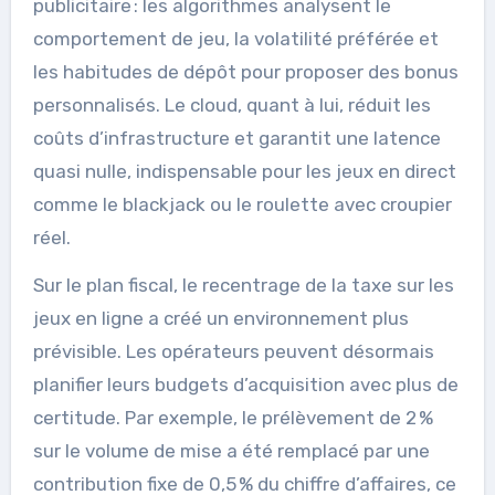
publicitaire : les algorithmes analysent le
comportement de jeu, la volatilité préférée et
les habitudes de dépôt pour proposer des bonus
personnalisés. Le cloud, quant à lui, réduit les
coûts d’infrastructure et garantit une latence
quasi nulle, indispensable pour les jeux en direct
comme le blackjack ou le roulette avec croupier
réel.
Sur le plan fiscal, le recentrage de la taxe sur les
jeux en ligne a créé un environnement plus
prévisible. Les opérateurs peuvent désormais
planifier leurs budgets d’acquisition avec plus de
certitude. Par exemple, le prélèvement de 2 %
sur le volume de mise a été remplacé par une
contribution fixe de 0,5 % du chiffre d’affaires, ce