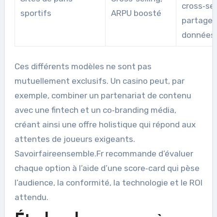
cross‑sel
sportifs
ARPU boosté
partage 
données
Ces différents modèles ne sont pas
mutuellement exclusifs. Un casino peut, par
exemple, combiner un partenariat de contenu
avec une fintech et un co‑branding média,
créant ainsi une offre holistique qui répond aux
attentes de joueurs exigeants.
Savoirfaireensemble.Fr recommande d’évaluer
chaque option à l’aide d’une score‑card qui pèse
l’audience, la conformité, la technologie et le ROI
attendu.