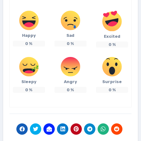
Happy
Sad
Excited
0
%
0
%
0
%
Sleepy
Angry
Surprise
0
%
0
%
0
%