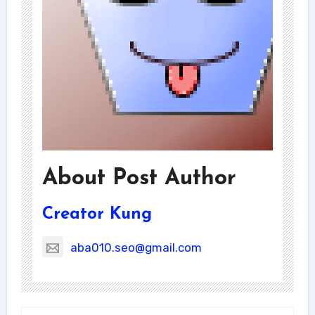
About Post Author
Creator Kung
aba010.seo@gmail.com