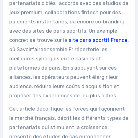
partenariats ciblés : accords avec des studios de
jeux premium, collaborations fintech pour des
paiements instantanés, ou encore co‑branding
avec des sites de paris sportifs. Un exemple
concret se trouve sur le
site paris sportif France
,
où Savoirfaireensemble.Fr répertorie les
meilleures synergies entre casinos et
plateformes de paris. En s’appuyant sur ces
alliances, les opérateurs peuvent élargir leur
audience, réduire leurs coûts d’acquisition et
proposer des expériences de jeu plus riches.
Cet article décortique les forces qui façonnent
le marché français, décrit les différents types de
partenariats qui stimulent la croissance,
présente des études de cas européennes,