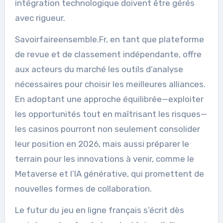
intégration technologique doivent être gérés
avec rigueur.
Savoirfaireensemble.Fr, en tant que plateforme
de revue et de classement indépendante, offre
aux acteurs du marché les outils d’analyse
nécessaires pour choisir les meilleures alliances.
En adoptant une approche équilibrée—exploiter
les opportunités tout en maîtrisant les risques—
les casinos pourront non seulement consolider
leur position en 2026, mais aussi préparer le
terrain pour les innovations à venir, comme le
Metaverse et l’IA générative, qui promettent de
nouvelles formes de collaboration.
Le futur du jeu en ligne français s’écrit dès