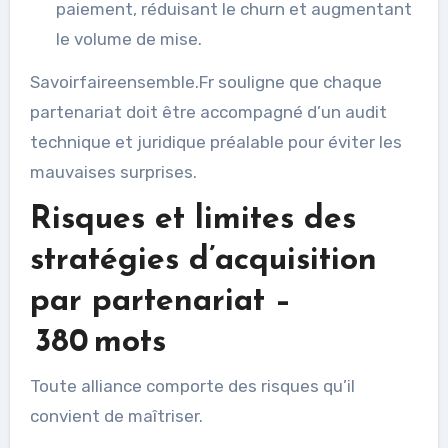
paiement, réduisant le churn et augmentant
le volume de mise.
Savoirfaireensemble.Fr souligne que chaque
partenariat doit être accompagné d’un audit
technique et juridique préalable pour éviter les
mauvaises surprises.
Risques et limites des
stratégies d’acquisition
par partenariat –
380 mots
Toute alliance comporte des risques qu’il
convient de maîtriser.