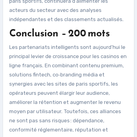
paris sportifs, continuera d’alimenter les
acteurs du secteur avec des analyses
indépendantes et des classements actualisés.
Conclusion – 200 mots
Les partenariats intelligents sont aujourd’hui le
principal levier de croissance pour les casinos en
ligne français. En combinant contenu premium,
solutions fintech, co‑branding média et
synergies avec les sites de paris sportifs, les
opérateurs peuvent élargir leur audience,
améliorer la rétention et augmenter le revenu
moyen par utilisateur. Toutefois, ces alliances
ne sont pas sans risques : dépendance,
conformité réglementaire, réputation et