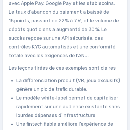
avec Apple Pay, Google Pay et les stablecoins.
Le taux d’abandon du paiement a baissé de
15 points, passant de 22 % à 7 %, et le volume de
dépôts quotidiens a augmenté de 30 %. Le
succès repose sur une API sécurisée, des
contrôles KYC automatisés et une conformité
totale avec les exigences de l’ANJ.
Les leçons tirées de ces exemples sont claires :
La différenciation produit (VR, jeux exclusifs)
génère un pic de trafic durable.
Le modèle white‑label permet de capitaliser
rapidement sur une audience existante sans
lourdes dépenses d’infrastructure.
Une fintech fiable améliore l’expérience de