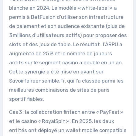
blanche en 2024. Le modèle « white‑label » a
permis à BetFusion d’utiliser son infrastructure
de paiement et son audience existante (plus de
3 millions d’utilisateurs actifs) pour proposer des
slots et des jeux de table. Le résultat : l’ARPU a
augmenté de 25 % et le nombre de joueurs
actifs sur le segment casino a doublé en un an.
Cette synergie a été mise en avant sur
Savoirfaireensemble.Fr, qui l’a classée parmi les
meilleures combinaisons de sites de paris
sportif fiables.
Cas 3 : la collaboration fintech entre « PayFast »
et le casino « RoyalSpin ». En 2025, les deux
entités ont déployé un wallet mobile compatible