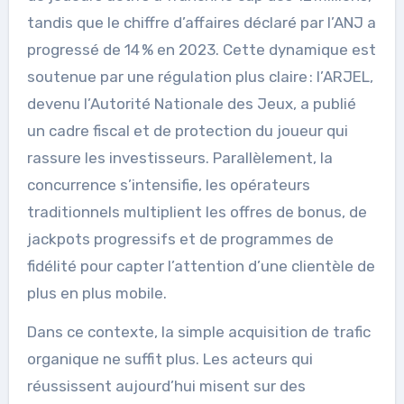
tandis que le chiffre d’affaires déclaré par l’ANJ a
progressé de 14 % en 2023. Cette dynamique est
soutenue par une régulation plus claire : l’ARJEL,
devenu l’Autorité Nationale des Jeux, a publié
un cadre fiscal et de protection du joueur qui
rassure les investisseurs. Parallèlement, la
concurrence s’intensifie, les opérateurs
traditionnels multiplient les offres de bonus, de
jackpots progressifs et de programmes de
fidélité pour capter l’attention d’une clientèle de
plus en plus mobile.
Dans ce contexte, la simple acquisition de trafic
organique ne suffit plus. Les acteurs qui
réussissent aujourd’hui misent sur des