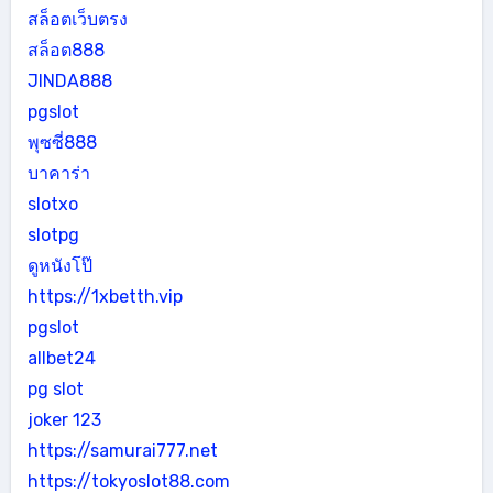
สล็อตเว็บตรง
สล็อต888
JINDA888
pgslot
พุซซี่888
บาคาร่า
slotxo
slotpg
ดูหนังโป๊
https://1xbetth.vip
pgslot
allbet24
pg slot
joker 123
https://samurai777.net
https://tokyoslot88.com