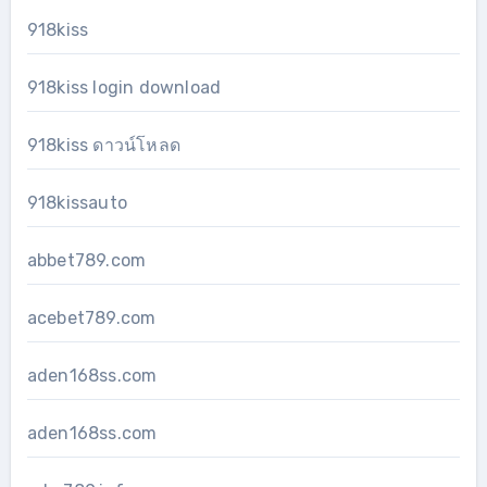
918kiss
918kiss login download
918kiss ดาวน์โหลด
918kissauto
abbet789.com
acebet789.com
aden168ss.com
aden168ss.com