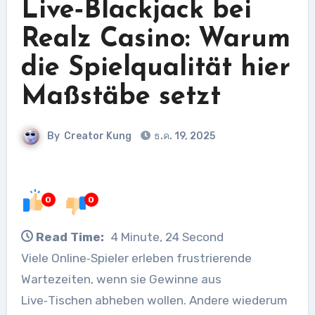
Live‑Blackjack bei
Realz Casino: Warum
die Spielqualität hier
Maßstäbe setzt
By
Creator Kung
ธ.ค. 19, 2025
0
0
Read Time:
4 Minute, 24 Second
Viele Online‑Spieler erleben frustrierende
Wartezeiten, wenn sie Gewinne aus
Live‑Tischen abheben wollen. Andere wiederum