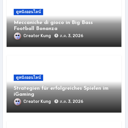
ดูหนังออนไลน์
Meccaniche di gioco in Big Bass
Football Bonanza
Creator Kung
ส.ค. 3, 2026
ดูหนังออนไลน์
Strategien für erfolgreiches Spielen im
iGaming
Creator Kung
ส.ค. 3, 2026