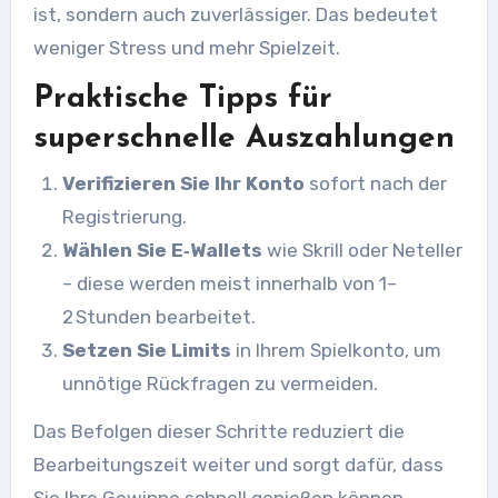
ist, sondern auch zuverlässiger. Das bedeutet
weniger Stress und mehr Spielzeit.
Praktische Tipps für
superschnelle Auszahlungen
Verifizieren Sie Ihr Konto
sofort nach der
Registrierung.
Wählen Sie E‑Wallets
wie Skrill oder Neteller
– diese werden meist innerhalb von 1–
2 Stunden bearbeitet.
Setzen Sie Limits
in Ihrem Spielkonto, um
unnötige Rückfragen zu vermeiden.
Das Befolgen dieser Schritte reduziert die
Bearbeitungszeit weiter und sorgt dafür, dass
Sie Ihre Gewinne schnell genießen können.