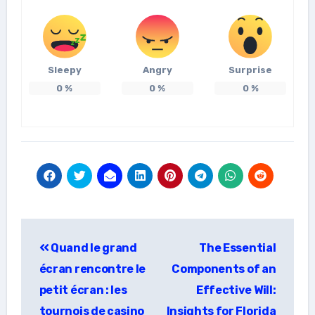
Sleepy
Angry
Surprise
0
%
0
%
0
%
แนะแนว
Quand le grand
The Essential
เรื่อง
écran rencontre le
Components of an
petit écran : les
Effective Will:
tournois de casino
Insights for Florida