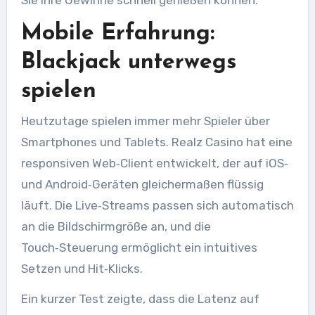
Mobile Erfahrung:
Blackjack unterwegs
spielen
Heutzutage spielen immer mehr Spieler über
Smartphones und Tablets. Realz Casino hat eine
responsiven Web‑Client entwickelt, der auf iOS‑
und Android‑Geräten gleichermaßen flüssig
läuft. Die Live‑Streams passen sich automatisch
an die Bildschirmgröße an, und die
Touch‑Steuerung ermöglicht ein intuitives
Setzen und Hit‑Klicks.
Ein kurzer Test zeigte, dass die Latenz auf