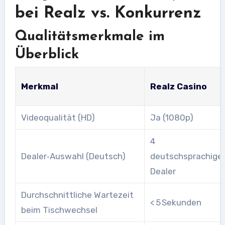
bei Realz vs. Konkurrenz
Qualitätsmerkmale im
Überblick
Merkmal
Realz Casino
Videoqualität (HD)
Ja (1080p)
4
Dealer‑Auswahl (Deutsch)
deutschsprachige
Dealer
Durchschnittliche Wartezeit
< 5 Sekunden
beim Tischwechsel