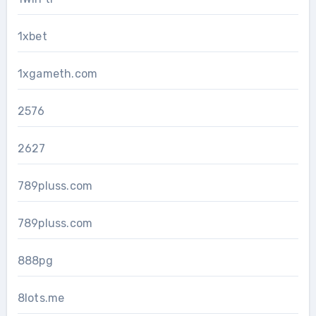
1xbet
1xgameth.com
2576
2627
789pluss.com
789pluss.com
888pg
8lots.me