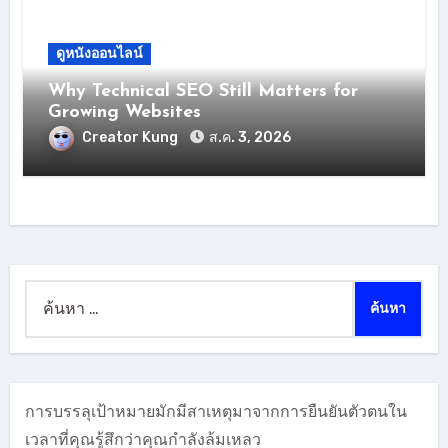
ดูหนังออนไลน์
Why Technical SEO Still Matters for
Growing Websites
Creator Kung
ส.ค. 3, 2026
ค้นหา
สำหรับ:
การบรรลุเป้าหมายมักมีสาเหตุมาจากการยืนยันตัวตนใน
เวลาที่คุณรู้สึกว่าคุณกำลังล้มเหลว