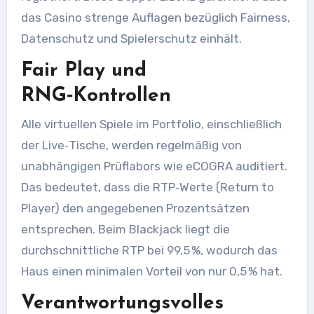
das Casino strenge Auflagen bezüglich Fairness,
Datenschutz und Spielerschutz einhält.
Fair Play und
RNG‑Kontrollen
Alle virtuellen Spiele im Portfolio, einschließlich
der Live‑Tische, werden regelmäßig von
unabhängigen Prüflabors wie eCOGRA auditiert.
Das bedeutet, dass die RTP‑Werte (Return to
Player) den angegebenen Prozentsätzen
entsprechen. Beim Blackjack liegt die
durchschnittliche RTP bei 99,5 %, wodurch das
Haus einen minimalen Vorteil von nur 0,5 % hat.
Verantwortungsvolles