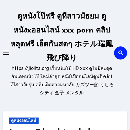
Skip
to
ดูหนังโป๊ฟรี ดูหีสาวมัธยม ดู
content
หนังxออนไลน์ xxx porn คลิป
หลุดฟรี เย็ดกันสดๆ ホテル瑞鳳
飛び降り
https://jlolita.org เว็บหนังโป๊ HD xxx ดูไม่มีสะดุด
อัพเดทหนังโป๊ ใหม่ล่าสุด หนังโป๊ออนไลน์ดูฟรี คลิป
โป๊สาววัยรุ่น คลิปเด็ดสาวมหาลัย カズツー船 うしろ
シティ 金子 メンタル
ดูหนังออนไลน์