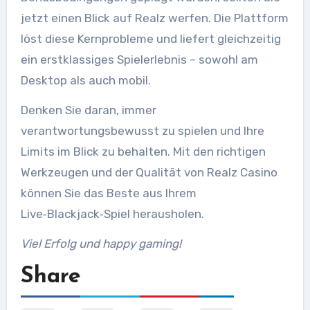
jetzt einen Blick auf Realz werfen. Die Plattform
löst diese Kernprobleme und liefert gleichzeitig
ein erstklassiges Spielerlebnis – sowohl am
Desktop als auch mobil.
Denken Sie daran, immer
verantwortungsbewusst zu spielen und Ihre
Limits im Blick zu behalten. Mit den richtigen
Werkzeugen und der Qualität von Realz Casino
können Sie das Beste aus Ihrem
Live‑Blackjack‑Spiel herausholen.
Viel Erfolg und happy gaming!
Share