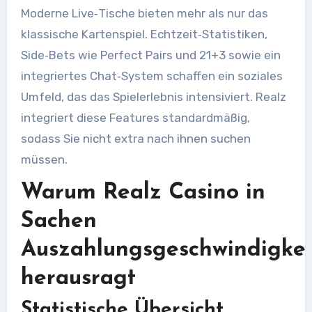
Moderne Live‑Tische bieten mehr als nur das
klassische Kartenspiel. Echtzeit‑Statistiken,
Side‑Bets wie Perfect Pairs und 21+3 sowie ein
integriertes Chat‑System schaffen ein soziales
Umfeld, das das Spielerlebnis intensiviert. Realz
integriert diese Features standardmäßig,
sodass Sie nicht extra nach ihnen suchen
müssen.
Warum Realz Casino in
Sachen
Auszahlungsgeschwindigkei
herausragt
Statistische Übersicht