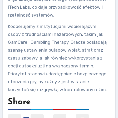
iTech Labs, co daje przypadkowość efektów i
rzetelność systemów.
Kooperujemy z instytucjami wspierającymi
osoby z trudnościami hazardowych, takim jak
GamCare i Gambling Therapy. Gracze posiadają
szansę ustawienia pułapów wplat, strat oraz
czasu zabawy, a jak również wykorzystania z
opcji autoeksluzji na wyznaczony termin.
Priorytet stanowi udostępnienie bezpiecznego
otoczenia gry, by każdy z jest w stanie
korzystać się rozgrywką w kontrolowany reżim.
Share