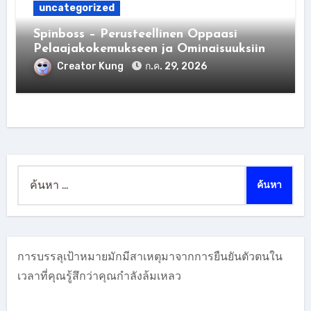
uncategorized
Spinboss – Perusteellinen Oppaasi
Pelaajakokemukseen ja Ominaisuuksiin
Creator Kung
ก.ค. 29, 2026
ค้นหา
สำหรับ:
การบรรลุเป้าหมายมักมีสาเหตุมาจากการยืนยันตัวตนใน
เวลาที่คุณรู้สึกว่าคุณกำลังล้มเหลว