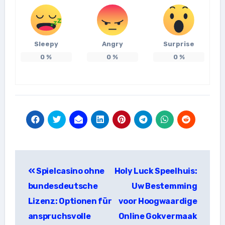
Sleepy
Angry
Surprise
0
%
0
%
0
%
แนะแนว
Spielcasino ohne
Holy Luck Speelhuis:
เรื่อง
bundesdeutsche
Uw Bestemming
Lizenz: Optionen für
voor Hoogwaardige
anspruchsvolle
Online Gokvermaak