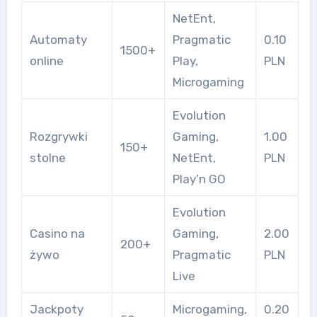
NetEnt,
Automaty
Pragmatic
0.10
1500+
online
Play,
PLN
Microgaming
Evolution
Rozgrywki
Gaming,
1.00
150+
stolne
NetEnt,
PLN
Play’n GO
Evolution
Casino na
Gaming,
2.00
200+
żywo
Pragmatic
PLN
Live
Jackpoty
Microgaming,
0.20