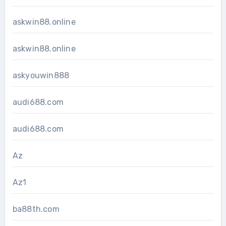
askwin88.online
askwin88.online
askyouwin888
audi688.com
audi688.com
Az
Az1
ba88th.com