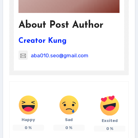
About Post Author
Creator Kung
aba010.seo@gmail.com
Happy
Sad
Excited
0
%
0
%
0
%