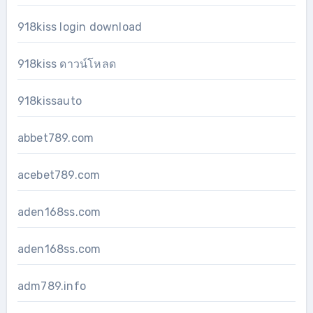
918kiss login download
918kiss ดาวน์โหลด
918kissauto
abbet789.com
acebet789.com
aden168ss.com
aden168ss.com
adm789.info