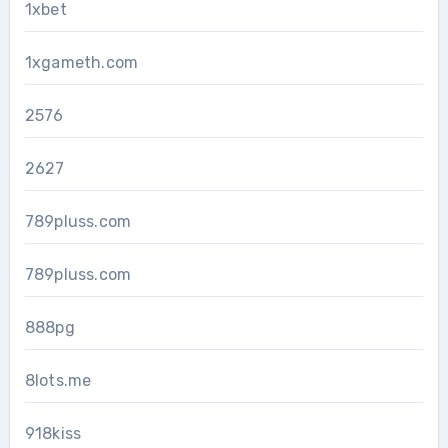
1xbet
1xgameth.com
2576
2627
789pluss.com
789pluss.com
888pg
8lots.me
918kiss