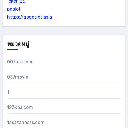
joker123
pgslot
https://gogoslot.asia
หมวดหมู่
007bsb.com
037movie
1
123xos.com
13satanbets.com