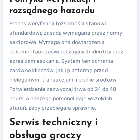
rozsądnego hazardu
Proces weryfikacji tożsamości stanowi
standardową zasadą wymagana przez normy
sektorowe. Wymaga ona dostarczenia
dokumentacji zaświadczających identity oraz
adres zamieszkania. System ten ochrania
zarówno klientów, jak i platformę przed
nielegalnymi transakcjami i pranie środków.
Potwierdzenie zazwyczaj trwa od 24 do 48
hours, a naszego personel daje wszelkich
starań, żeby przebiegała sprawnie.
Serwis techniczny i
obsługa graczy