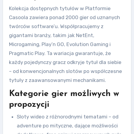
Kolekcja dostępnych tytułów w Platformie
Casoola zawiera ponad 2000 gier od uznanych
twórców software’u. Współpracujemy z
gigantami branży, takim jak NetEnt,
Microgaming, Play’n GO, Evolution Gaming i
Pragmatic Play. Ta wariacja gwarantuje, że
każdy pojedynczy gracz odkryje tytuł dla siebie
– od konwencjonalnych slotów po współczesne
tytuły z zaawansowanymi mechanikami.
Kategorie gier możliwych w
propozycji
Sloty wideo z różnorodnymi tematami – od
adventure po mityczne, dające możliwości