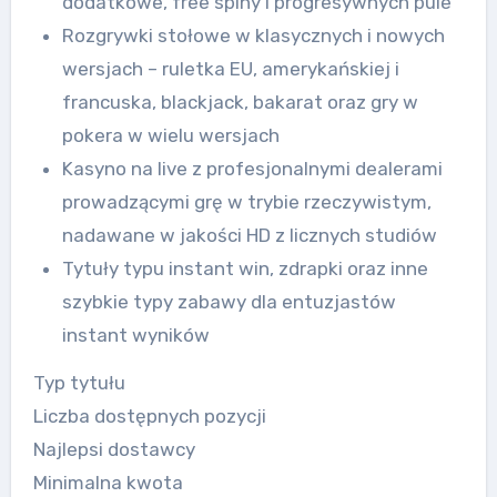
dodatkowe, free spiny i progresywnych pule
Rozgrywki stołowe w klasycznych i nowych
wersjach – ruletka EU, amerykańskiej i
francuska, blackjack, bakarat oraz gry w
pokera w wielu wersjach
Kasyno na live z profesjonalnymi dealerami
prowadzącymi grę w trybie rzeczywistym,
nadawane w jakości HD z licznych studiów
Tytuły typu instant win, zdrapki oraz inne
szybkie typy zabawy dla entuzjastów
instant wyników
Typ tytułu
Liczba dostępnych pozycji
Najlepsi dostawcy
Minimalna kwota