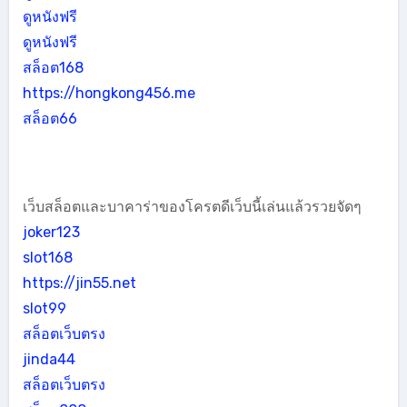
ดูหนังฟรี
ดูหนังฟรี
สล็อต168
https://hongkong456.me
สล็อต66
เว็บสล็อตและบาคาร่าของโครตดีเว็บนี้เล่นแล้วรวยจัดๆ
joker123
slot168
https://jin55.net
slot99
สล็อตเว็บตรง
jinda44
สล็อตเว็บตรง