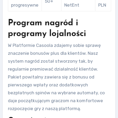
50+
progresywne
NetEnt
PLN
Program nagród i
programy lojalności
W Platformie Casoola zdajemy sobie sprawę
znaczenie bonusów plus dla klientów. Nasz
system nagród został stworzony tak, by
regularnie premiować działalność klientów.
Pakiet powitalny zawiera się z bonusu od
pierwszego wpłaty oraz dodatkowych
bezpłatnych spinów na wybrane automaty, co
daje początkującym graczom na komfortowe
rozpoczęcie gry z naszą platformą.