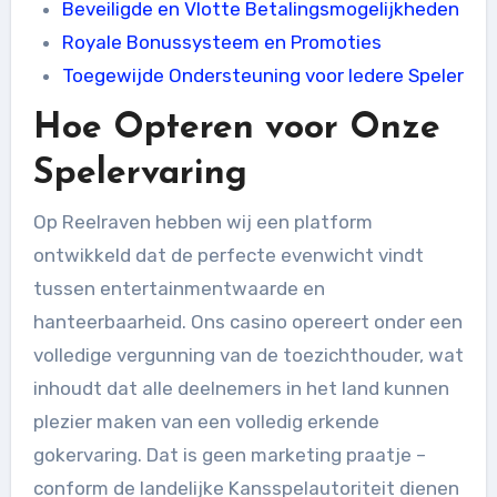
Beveiligde en Vlotte Betalingsmogelijkheden
Royale Bonussysteem en Promoties
Toegewijde Ondersteuning voor Iedere Speler
Hoe Opteren voor Onze
Spelervaring
Op Reelraven hebben wij een platform
ontwikkeld dat de perfecte evenwicht vindt
tussen entertainmentwaarde en
hanteerbaarheid. Ons casino opereert onder een
volledige vergunning van de toezichthouder, wat
inhoudt dat alle deelnemers in het land kunnen
plezier maken van een volledig erkende
gokervaring. Dat is geen marketing praatje –
conform de landelijke Kansspelautoriteit dienen