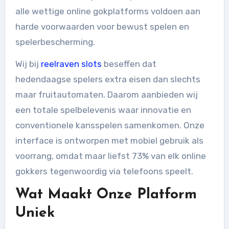
alle wettige online gokplatforms voldoen aan
harde voorwaarden voor bewust spelen en
spelerbescherming.
Wij bij
reelraven slots
beseffen dat
hedendaagse spelers extra eisen dan slechts
maar fruitautomaten. Daarom aanbieden wij
een totale spelbelevenis waar innovatie en
conventionele kansspelen samenkomen. Onze
interface is ontworpen met mobiel gebruik als
voorrang, omdat maar liefst 73% van elk online
gokkers tegenwoordig via telefoons speelt.
Wat Maakt Onze Platform
Uniek