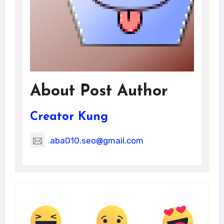
About Post Author
Creator Kung
aba010.seo@gmail.com