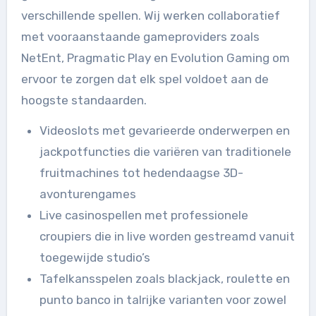
verschillende spellen. Wij werken collaboratief
met vooraanstaande gameproviders zoals
NetEnt, Pragmatic Play en Evolution Gaming om
ervoor te zorgen dat elk spel voldoet aan de
hoogste standaarden.
Videoslots met gevarieerde onderwerpen en
jackpotfuncties die variëren van traditionele
fruitmachines tot hedendaagse 3D-
avonturengames
Live casinospellen met professionele
croupiers die in live worden gestreamd vanuit
toegewijde studio’s
Tafelkansspelen zoals blackjack, roulette en
punto banco in talrijke varianten voor zowel