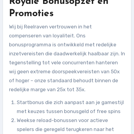
Royale Bonusopzet en
Promoties
Wij bij Reelraven vertrouwen in het
compenseren van loyaliteit. Ons
bonusprogramma is ontwikkeld met redelijke
inzetvereisten die daadwerkelijk haalbaar zijn. In
tegenstelling tot vele concurrenten hanteren
wij geen extreme doorspeekvereisten van 50x
of hoger – onze standaard behoudt binnen de
redelijke marge van 25x tot 35x.
Startbonus die zich aanpast aan je gamestijl
met keuzes tussen bonusgeld of free spins
Weekse reload-bonussen voor actieve
spelers die geregeld terugkeren naar het