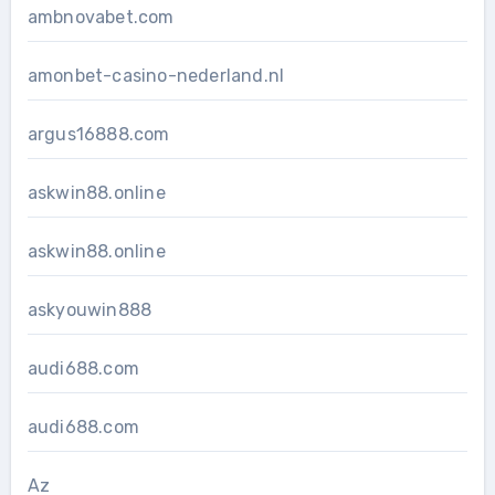
ambnovabet.com
amonbet-casino-nederland.nl
argus16888.com
askwin88.online
askwin88.online
askyouwin888
audi688.com
audi688.com
Az