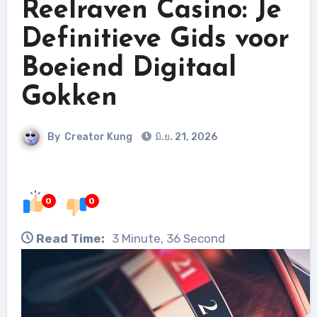
Reelraven Casino: Je
Definitieve Gids voor
Boeiend Digitaal
Gokken
By
Creator Kung
มิ.ย. 21, 2026
0
0
Read Time:
3 Minute, 36 Second