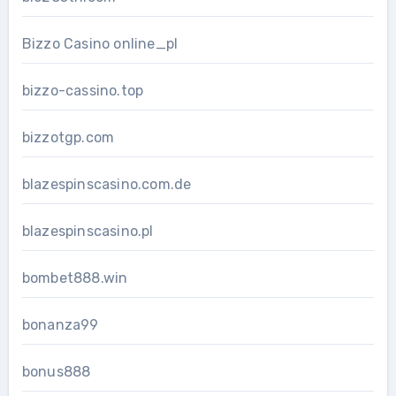
Bizzo Casino online_pl
bizzo-cassino.top
bizzotgp.com
blazespinscasino.com.de
blazespinscasino.pl
bombet888.win
bonanza99
bonus888