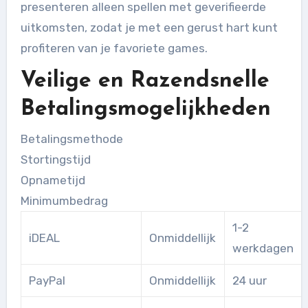
presenteren alleen spellen met geverifieerde
uitkomsten, zodat je met een gerust hart kunt
profiteren van je favoriete games.
Veilige en Razendsnelle
Betalingsmogelijkheden
Betalingsmethode
Stortingstijd
Opnametijd
Minimumbedrag
1-2
iDEAL
Onmiddellijk
werkdagen
PayPal
Onmiddellijk
24 uur