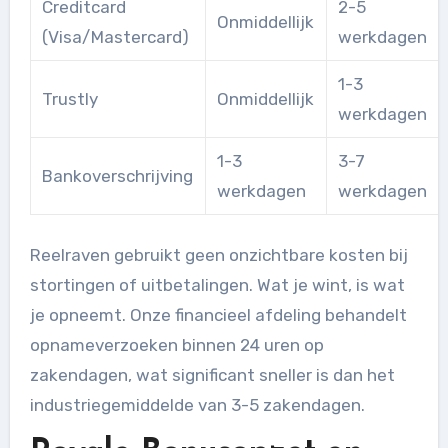
Creditcard
2-5
Onmiddellijk
(Visa/Mastercard)
werkdagen
1-3
Trustly
Onmiddellijk
werkdagen
1-3
3-7
Bankoverschrijving
werkdagen
werkdagen
Reelraven gebruikt geen onzichtbare kosten bij
stortingen of uitbetalingen. Wat je wint, is wat
je opneemt. Onze financieel afdeling behandelt
opnameverzoeken binnen 24 uren op
zakendagen, wat significant sneller is dan het
industriegemiddelde van 3-5 zakendagen.