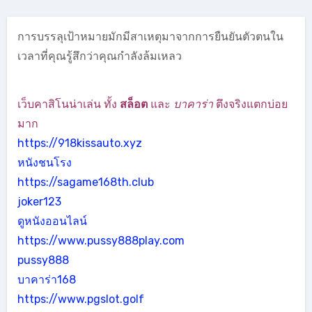
การบรรลุเป้าหมายมักมีสาเหตุมาจากการยืนยันตัวตนใน
เวลาที่คุณรู้สึกว่าคุณกำลังล้มเหลว
เว็บคาสิโนน่าเล่น ทั้ง
สล็อต
และ
บาคาร่า
ตึงจริงแตกบ่อย
มาก
https://918kissauto.xyz
หนังชนโรง
https://sagame168th.club
joker123
ดูหนังออนไลน์
https://www.pussy888play.com
pussy888
บาคาร่า168
https://www.pgslot.golf