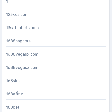
1
123xos.com
13satanbets.com
1688sagame
1688vegasx.com
1688vegasx.com
168slot
168สล็อต
188bet