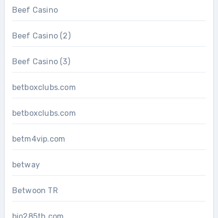
Beef Casino
Beef Casino (2)
Beef Casino (3)
betboxclubs.com
betboxclubs.com
betm4vip.com
betway
Betwoon TR
bio285th.com