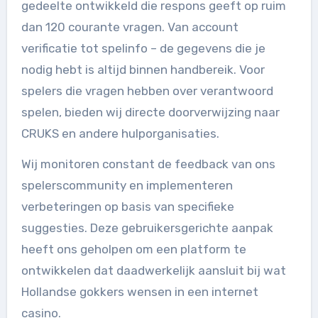
gedeelte ontwikkeld die respons geeft op ruim
dan 120 courante vragen. Van account
verificatie tot spelinfo – de gegevens die je
nodig hebt is altijd binnen handbereik. Voor
spelers die vragen hebben over verantwoord
spelen, bieden wij directe doorverwijzing naar
CRUKS en andere hulporganisaties.
Wij monitoren constant de feedback van ons
spelerscommunity en implementeren
verbeteringen op basis van specifieke
suggesties. Deze gebruikersgerichte aanpak
heeft ons geholpen om een platform te
ontwikkelen dat daadwerkelijk aansluit bij wat
Hollandse gokkers wensen in een internet
casino.