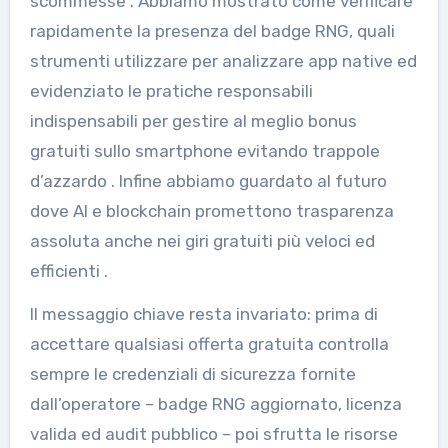
scommesse . Abbiamo mostrato come verificare
rapidamente la presenza del badge RNG, quali
strumenti utilizzare per analizzare app native ed
evidenziato le pratiche responsabili
indispensabili per gestire al meglio bonus
gratuiti sullo smartphone evitando trappole
d’azzardo . Infine abbiamo guardato al futuro
dove AI e blockchain promettono trasparenza
assoluta anche nei giri gratuiti più veloci ed
efficienti .
Il messaggio chiave resta invariato: prima di
accettare qualsiasi offerta gratuita controlla
sempre le credenziali di sicurezza fornite
dall’operatore – badge RNG aggiornato, licenza
valida ed audit pubblico – poi sfrutta le risorse