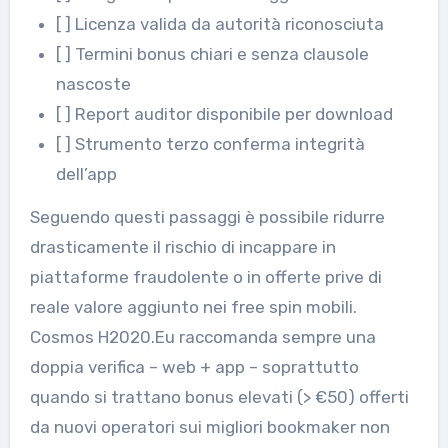
[ ] Licenza valida da autorità riconosciuta
[ ] Termini bonus chiari e senza clausole
nascoste
[ ] Report auditor disponibile per download
[ ] Strumento terzo conferma integrità
dell’app
Seguendo questi passaggi è possibile ridurre
drasticamente il rischio di incappare in
piattaforme fraudolente o in offerte prive di
reale valore aggiunto nei free spin mobili.
Cosmos H2020.Eu raccomanda sempre una
doppia verifica – web + app – soprattutto
quando si trattano bonus elevati (> €50) offerti
da nuovi operatori sui migliori bookmaker non