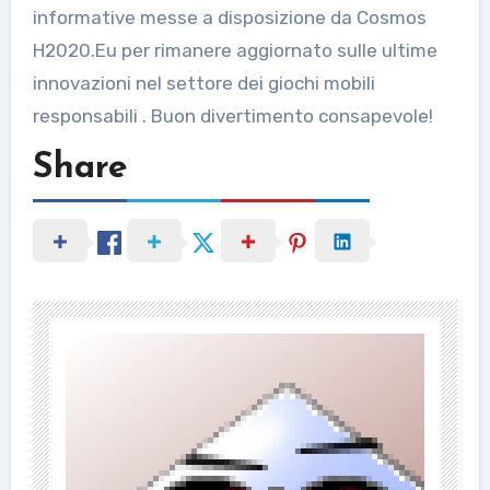
informative messe a disposizione da Cosmos
H2020.Eu per rimanere aggiornato sulle ultime
innovazioni nel settore dei giochi mobili
responsabili . Buon divertimento consapevole!
Share