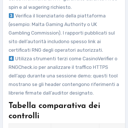
spin e al wagering richiesto.
Verifica il licenziatario della piattaforma
(esempio: Malta Gaming Authority o UK
Gambling Commission). I rapporti pubblicati sul
sito dell’autorità includono spesso link ai
certificati RNG degli operatori autorizzati.
Utilizza strumenti terzi come CasinoVerifier o
RNGCheck.io per analizzare il traffico HTTPS
dell’app durante una sessione demo; questi tool
mostrano se gli header contengono riferimenti a
librerie firmate dall’auditor designato.
Tabella comparativa dei
controlli