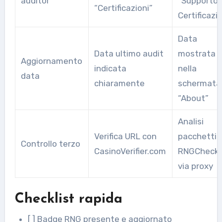
auditor
“Supporto
“Certificazioni”
Certificazio
Data
Data ultimo audit
mostrata
Aggiornamento
indicata
nella
data
chiaramente
schermata
“About”
Analisi
Verifica URL con
pacchetti 
Controllo terzo
CasinoVerifier.com
RNGCheck.
via proxy
Checklist rapida
[ ] Badge RNG presente e aggiornato