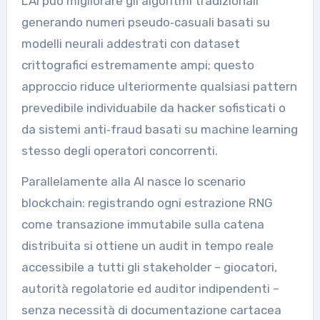
L’AI può migliorare gli algoritmi tradizionali
generando numeri pseudo‑casuali basati su
modelli neurali addestrati con dataset
crittografici estremamente ampi; questo
approccio riduce ulteriormente qualsiasi pattern
prevedibile individuabile da hacker sofisticati o
da sistemi anti‑fraud basati su machine learning
stesso degli operatori concorrenti.
Parallelamente alla AI nasce lo scenario
blockchain: registrando ogni estrazione RNG
come transazione immutabile sulla catena
distribuita si ottiene un audit in tempo reale
accessibile a tutti gli stakeholder – giocatori,
autorità regolatorie ed auditor indipendenti –
senza necessità di documentazione cartacea