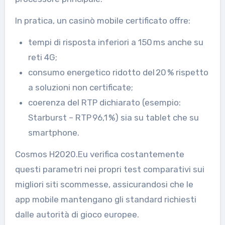
In pratica, un casinò mobile certificato offre:
tempi di risposta inferiori a 150 ms anche su
reti 4G;
consumo energetico ridotto del 20 % rispetto
a soluzioni non certificate;
coerenza del RTP dichiarato (esempio:
Starburst – RTP 96,1 %) sia su tablet che su
smartphone.
Cosmos H2020.Eu verifica costantemente
questi parametri nei propri test comparativi sui
migliori siti scommesse, assicurandosi che le
app mobile mantengano gli standard richiesti
dalle autorità di gioco europee.