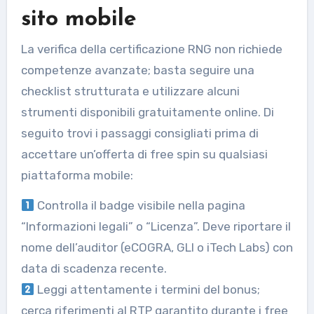
sito mobile
La verifica della certificazione RNG non richiede
competenze avanzate; basta seguire una
checklist strutturata e utilizzare alcuni
strumenti disponibili gratuitamente online. Di
seguito trovi i passaggi consigliati prima di
accettare un’offerta di free spin su qualsiasi
piattaforma mobile:
Controlla il badge visibile nella pagina
“Informazioni legali” o “Licenza”. Deve riportare il
nome dell’auditor (eCOGRA, GLI o iTech Labs) con
data di scadenza recente.
Leggi attentamente i termini del bonus;
cerca riferimenti al RTP garantito durante i free