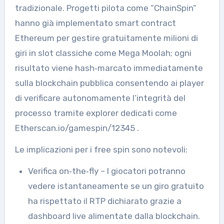
tradizionale. Progetti pilota come “ChainSpin”
hanno già implementato smart contract
Ethereum per gestire gratuitamente milioni di
giri in slot classiche come Mega Moolah; ogni
risultato viene hash‑marcato immediatamente
sulla blockchain pubblica consentendo ai player
di verificare autonomamente l’integrità del
processo tramite explorer dedicati come
Etherscan.io/gamespin/12345 .
Le implicazioni per i free spin sono notevoli:
Verifica on‑the‑fly – I giocatori potranno
vedere istantaneamente se un giro gratuito
ha rispettato il RTP dichiarato grazie a
dashboard live alimentate dalla blockchain.