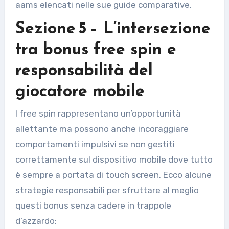
aams elencati nelle sue guide comparative.
Sezione 5 – L’intersezione
tra bonus free spin e
responsabilità del
giocatore mobile
I free spin rappresentano un’opportunità
allettante ma possono anche incoraggiare
comportamenti impulsivi se non gestiti
correttamente sul dispositivo mobile dove tutto
è sempre a portata di touch screen. Ecco alcune
strategie responsabili per sfruttare al meglio
questi bonus senza cadere in trappole
d’azzardo: