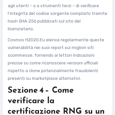
agli utenti – o a strumenti terzi – di verificare
l’integrità del codice sorgente compilato tramite
hash SHA‑256 pubblicati sul sito del
licenziatario.
Cosmos H2020.Eu elenca regolarmente queste
vulnerabilità nei suoi report sui migliori siti
scommesse, fornendo ai lettori indicazioni
precise su come riconoscere versioni ufficiali
rispetto a clone potenzialmente fraudolenti
presenti su marketplace alternativi.
Sezione 4 – Come
verificare la
certificazione RNG su un