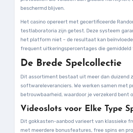
beschermd blijven.
Het casino opereert met gecertificeerde Rand
testlaboratoria zijn getest. Deze systeem gar
het platform niet – de resultaat kan beïnvloede
frequent uitkeringspercentages die gemiddeld 
De Brede Spelcollectie
Dit assortiment bestaat uit meer dan duizend
softwareleveranciers. We werken samen met pr
betrouwbaarheid, waardoor je verzekerd bent o
Videoslots voor Elke Type S
Dit gokkasten-aanbod varieert van klassieke 
met meerdere bonusfeatures, free spins en prog