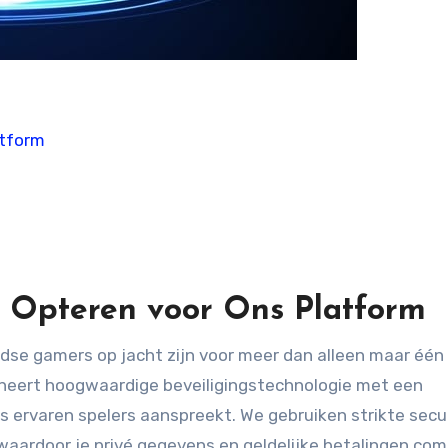
atform
 Opteren voor Ons Platform
se gamers op jacht zijn voor meer dan alleen maar één
ineert hoogwaardige beveiligingstechnologie met een
s ervaren spelers aanspreekt. We gebruiken strikte secu
, waardoor je privé gegevens en geldelijke betalingen co