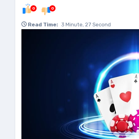
0
0
Read Time:
3 Minute, 27 Second