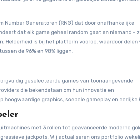
om Number Generatoren (RNG) dat door onafhankelijke
andeert dat elk game geheel random gaat en niemand – z
n. Helderheid is bij het platform voorop, waardoor delen
tussen de 96% en 98% liggen.
 zorgvuldig geselecteerde games van toonaangevende
oviders die bekendstaan om hun innovatie en
p hoogwaardige graphics, soepele gameplay en eerlijke 
peler
fruitmachines met 3 rollen tot geavanceerde moderne go
ressieve jackpots. Wij actualiseren ons portfolio wekel