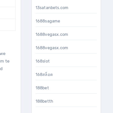
13satanbets.com
1688sagame
1688vegasx.com
1688vegasx.com
uwe
om te
168slot
rd
168สล็อต
188bet
188betth