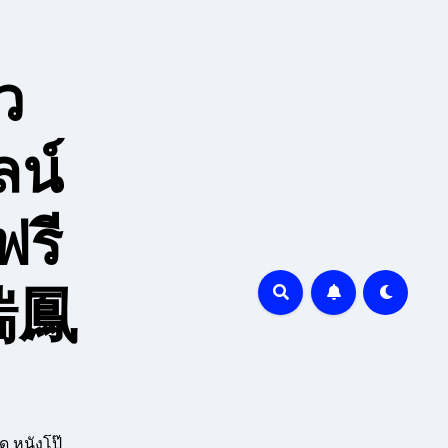
ว
ลน์
ฟรี
ル瑞鳳
ุด หนังโป๊