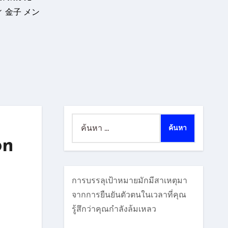
シティ 金子 メン
ค้นหา
สำหรับ:
on
การบรรลุเป้าหมายมักมีสาเหตุมา
จากการยืนยันตัวตนในเวลาที่คุณ
รู้สึกว่าคุณกำลังล้มเหลว