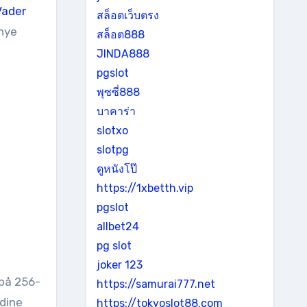
Vader
สล็อตเว็บตรง
 nye
สล็อต888
JINDA888
pgslot
พุซซี่888
บาคาร่า
slotxo
slotpg
ดูหนังโป๊
https://1xbetth.vip
pgslot
allbet24
pg slot
joker 123
 på 256-
https://samurai777.net
 dine
https://tokyoslot88.com