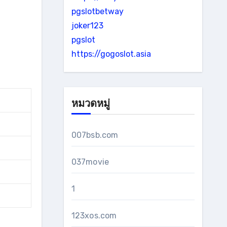
pgslotbetway
joker123
pgslot
https://gogoslot.asia
หมวดหมู่
007bsb.com
037movie
1
123xos.com