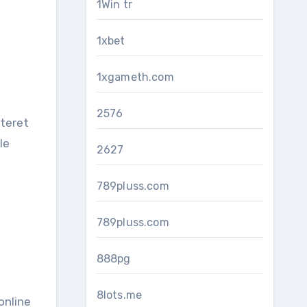
1Win tr
1xbet
1xgameth.com
2576
steret
le
2627
789pluss.com
å
789pluss.com
888pg
8lots.me
online