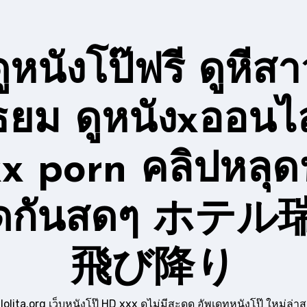
ดูหนังโป๊ฟรี ดูหีสา
ธยม ดูหนังxออนไ
x porn คลิปหลุด
็ดกันสดๆ ホテ
飛び降り
lolita.org เว็บหนังโป๊ HD xxx ดูไม่มีสะดุด อัพเดทหนังโป๊ ใหม่ล่าส