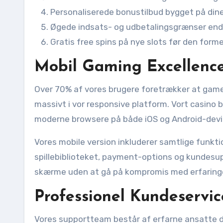
Personaliserede bonustilbud bygget på dine
Øgede indsats- og udbetalingsgrænser end
Gratis free spins på nye slots før den forme
Mobil Gaming Excellenc
Over 70% af vores brugere foretrækker at game v
massivt i vor responsive platform. Vort casino 
moderne browsere på både iOS og Android-devi
Vores mobile version inkluderer samtlige funkti
spillebiblioteket, payment-options og kundesuppo
skærme uden at gå på kompromis med erfaring
Professionel Kundeservic
Vores supportteam består af erfarne ansatte de