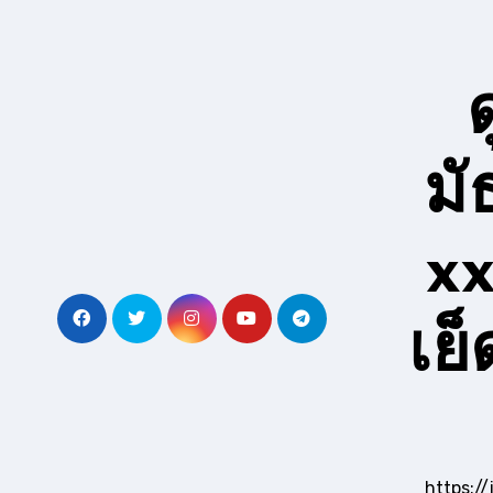
Skip
to
content
มั
xx
เย
https://j