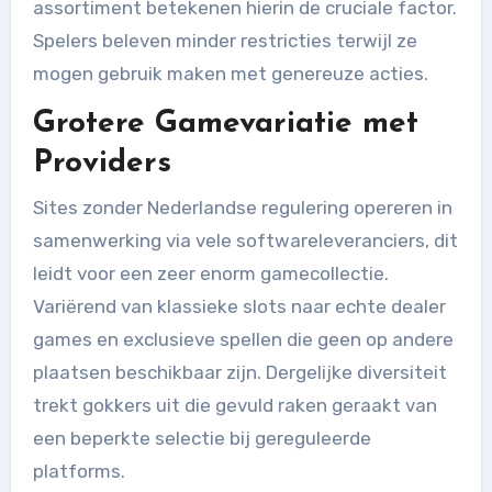
assortiment betekenen hierin de cruciale factor.
Spelers beleven minder restricties terwijl ze
mogen gebruik maken met genereuze acties.
Grotere Gamevariatie met
Providers
Sites zonder Nederlandse regulering opereren in
samenwerking via vele softwareleveranciers, dit
leidt voor een zeer enorm gamecollectie.
Variërend van klassieke slots naar echte dealer
games en exclusieve spellen die geen op andere
plaatsen beschikbaar zijn. Dergelijke diversiteit
trekt gokkers uit die gevuld raken geraakt van
een beperkte selectie bij gereguleerde
platforms.