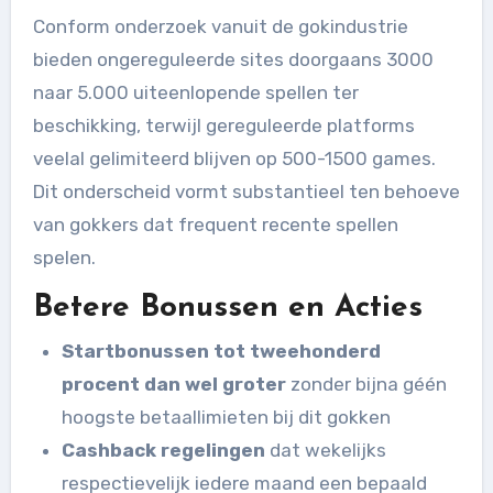
Conform onderzoek vanuit de gokindustrie
bieden ongereguleerde sites doorgaans 3000
naar 5.000 uiteenlopende spellen ter
beschikking, terwijl gereguleerde platforms
veelal gelimiteerd blijven op 500-1500 games.
Dit onderscheid vormt substantieel ten behoeve
van gokkers dat frequent recente spellen
spelen.
Betere Bonussen en Acties
Startbonussen tot tweehonderd
procent dan wel groter
zonder bijna géén
hoogste betaallimieten bij dit gokken
Cashback regelingen
dat wekelijks
respectievelijk iedere maand een bepaald