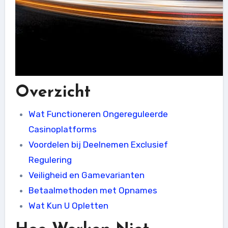
Overzicht
Wat Functioneren Ongereguleerde
Casinoplatforms
Voordelen bij Deelnemen Exclusief
Regulering
Veiligheid en Gamevarianten
Betaalmethoden met Opnames
Wat Kun U Opletten