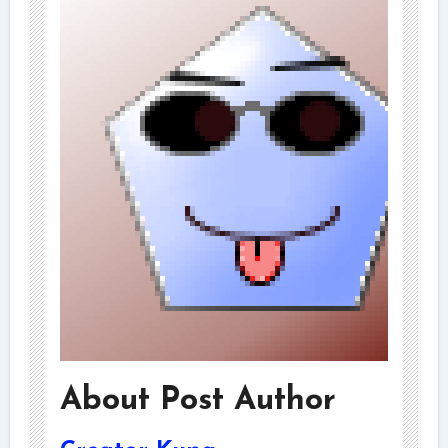
About Post Author