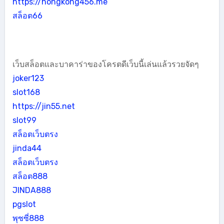
https://hongkong456.me
สล็อต66
เว็บสล็อตและบาคาร่าของโครตดีเว็บนี้เล่นแล้วรวยจัดๆ
joker123
slot168
https://jin55.net
slot99
สล็อตเว็บตรง
jinda44
สล็อตเว็บตรง
สล็อต888
JINDA888
pgslot
พุซซี่888