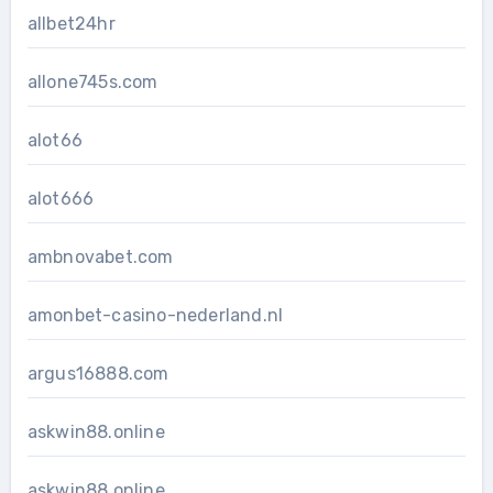
allbet24hr
allone745s.com
alot66
alot666
ambnovabet.com
amonbet-casino-nederland.nl
argus16888.com
askwin88.online
askwin88.online