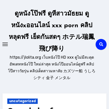
Skip
to
ดูหนังโป๊ฟรี ดูหีสาวมัธยม ดู
content
หนังxออนไลน์ xxx porn คลิป
หลุดฟรี เย็ดกันสดๆ ホテル瑞鳳
飛び降り
https://jlolita.org เว็บหนังโป๊ HD xxx ดูไม่มีสะดุด
อัพเดทหนังโป๊ ใหม่ล่าสุด หนังโป๊ออนไลน์ดูฟรี คลิป
โป๊สาววัยรุ่น คลิปเด็ดสาวมหาลัย カズツー船 うしろ
シティ 金子 メンタル
uncategorized