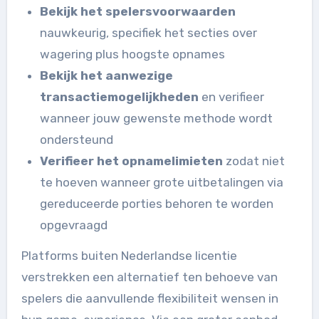
Bekijk het spelersvoorwaarden
nauwkeurig, specifiek het secties over
wagering plus hoogste opnames
Bekijk het aanwezige
transactiemogelijkheden
en verifieer
wanneer jouw gewenste methode wordt
ondersteund
Verifieer het opnamelimieten
zodat niet
te hoeven wanneer grote uitbetalingen via
gereduceerde porties behoren te worden
opgevraagd
Platforms buiten Nederlandse licentie
verstrekken een alternatief ten behoeve van
spelers die aanvullende flexibiliteit wensen in