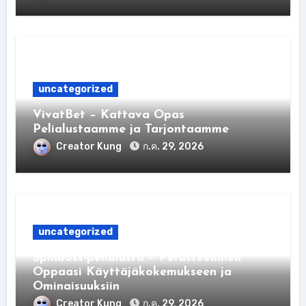
uncategorized
VivatBet – Kattava Opas
Pelialustaamme ja Tarjontaamme
Creator Kung
ก.ค. 29, 2026
uncategorized
Spinboss-pelialusta – Perusteellinen
Oppaasi Käyttäjäkokemukseen ja
Ominaisuuksiin
Creator Kung
ก.ค. 29, 2026