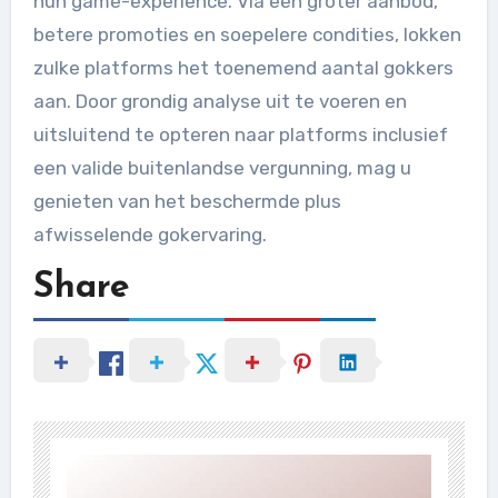
hun game-experience. Via een groter aanbod,
betere promoties en soepelere condities, lokken
zulke platforms het toenemend aantal gokkers
aan. Door grondig analyse uit te voeren en
uitsluitend te opteren naar platforms inclusief
een valide buitenlandse vergunning, mag u
genieten van het beschermde plus
afwisselende gokervaring.
Share