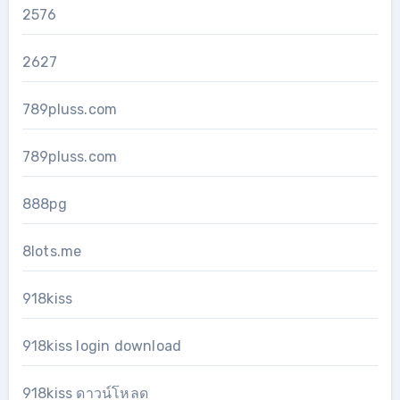
2576
2627
789pluss.com
789pluss.com
888pg
8lots.me
918kiss
918kiss login download
918kiss ดาวน์โหลด