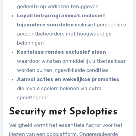
gedeelte op verliezen teruggeven
Loyaliteitsprogramma’s inclusief
bijzondere voordelen
inclusief persoonlijke
accountbeheerders met hoogwaardige
beloningen
Kosteloze rondes exclusief eisen
waardoor winsten onmiddellijk uitbetaalbaar
worden buiten ingewikkelde condities
Aanvul acties en wekelijkse promoties
die loyale spelers belonen via extra
speeltegoed
Security met Spelopties
Veiligheid vormt het essentiële factor voor het
kiezen van een gokplatform. Ongereguleerde