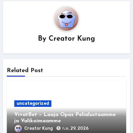
By
Creator Kung
Related Post
uncategorized
VivatBet – Laaja Opas Pelialustaamme
ja Valikoimaamme
Creator Kung
ก.ค. 29, 2026