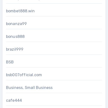
bombet888.win
bonanza99
bonus888
brazil999
BSB
bsb007official.com
Business, Small Business
cafe444