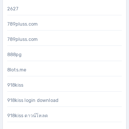
2627
789pluss.com
789pluss.com
888pg
8lots.me
918kiss
918kiss login download
918kiss ดาวน์โหลด