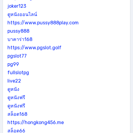
joker123
ดูหนังออนไลน์
https://www.pussy888play.com
pussy888
บาคาร่า168
https://www.pgslot.golf
pgslot77
pg99
fullslotpg
live22
ดูหนัง
ดูหนังฟรี
ดูหนังฟรี
สล็อต168
https://hongkong456.me
สล็อต66