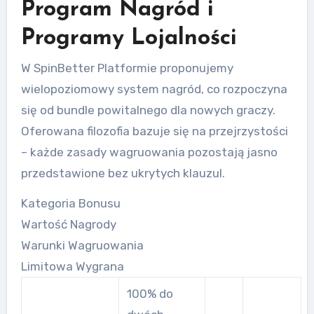
Program Nagród i
Programy Lojalności
W SpinBetter Platformie proponujemy
wielopoziomowy system nagród, co rozpoczyna
się od bundle powitalnego dla nowych graczy.
Oferowana filozofia bazuje się na przejrzystości
– każde zasady wagruowania pozostają jasno
przedstawione bez ukrytych klauzul.
Kategoria Bonusu
Wartość Nagrody
Warunki Wagruowania
Limitowa Wygrana
100% do