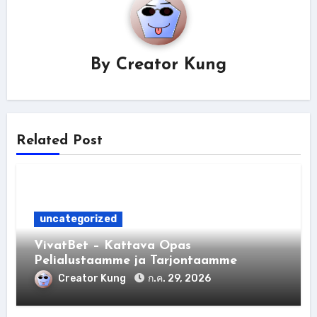
By
Creator Kung
Related Post
uncategorized
VivatBet – Kattava Opas
Pelialustaamme ja Tarjontaamme
Creator Kung
ก.ค. 29, 2026