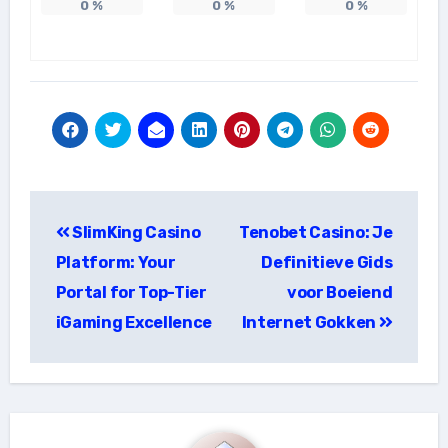
0
%
0
%
0
%
แนะแนว
SlimKing Casino
Tenobet Casino: Je
เรื่อง
Platform: Your
Definitieve Gids
Portal for Top-Tier
voor Boeiend
iGaming Excellence
Internet Gokken