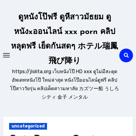
Skip
to
ดูหนังโป๊ฟรี ดูหีสาวมัธยม ดู
content
หนังxออนไลน์ xxx porn คลิป
หลุดฟรี เย็ดกันสดๆ ホテル瑞鳳
飛び降り
https://jlolita.org เว็บหนังโป๊ HD xxx ดูไม่มีสะดุด
อัพเดทหนังโป๊ ใหม่ล่าสุด หนังโป๊ออนไลน์ดูฟรี คลิป
โป๊สาววัยรุ่น คลิปเด็ดสาวมหาลัย カズツー船 うしろ
シティ 金子 メンタル
uncategorized