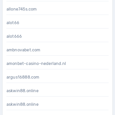
allone745s.com
alot66
alot666
ambnovabet.com
amonbet-casino-nederland.nl
argus16888.com
askwin88.online
askwin88.online