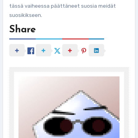
tässä vaiheessa päättäneet suosia meidät
suosikikseen.
Share