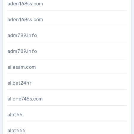
aden168ss.com
aden168ss.com
adm789.info
adm789.info
ailesam.com
allbet24hr
allone745s.com
alot66
alot666