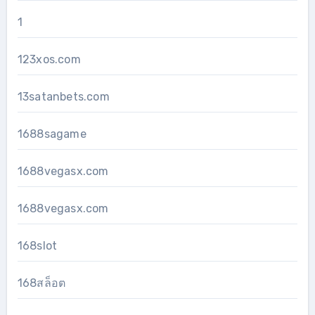
1
123xos.com
13satanbets.com
1688sagame
1688vegasx.com
1688vegasx.com
168slot
168สล็อต