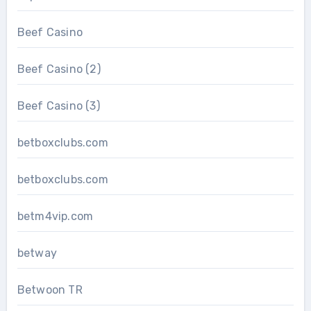
Beef Casino
Beef Casino (2)
Beef Casino (3)
betboxclubs.com
betboxclubs.com
betm4vip.com
betway
Betwoon TR