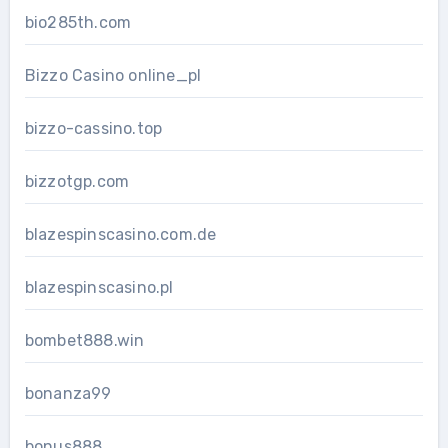
bio285th.com
Bizzo Casino online_pl
bizzo-cassino.top
bizzotgp.com
blazespinscasino.com.de
blazespinscasino.pl
bombet888.win
bonanza99
bonus888