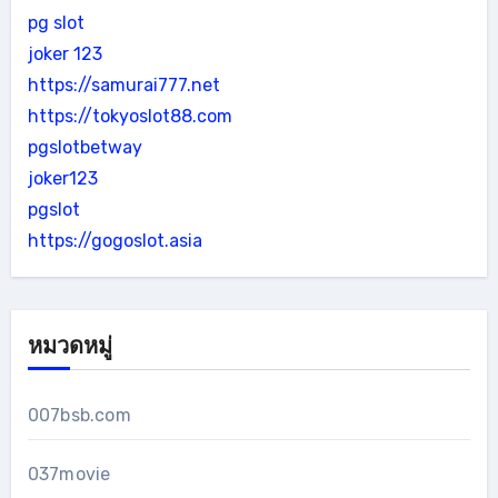
pg slot
joker 123
https://samurai777.net
https://tokyoslot88.com
pgslotbetway
joker123
pgslot
https://gogoslot.asia
หมวดหมู่
007bsb.com
037movie