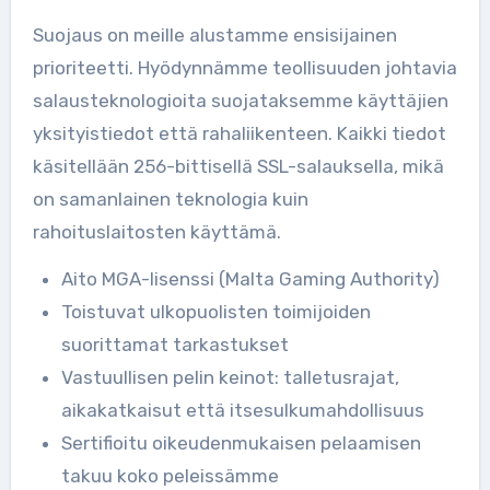
Suojaus on meille alustamme ensisijainen
prioriteetti. Hyödynnämme teollisuuden johtavia
salausteknologioita suojataksemme käyttäjien
yksityistiedot että rahaliikenteen. Kaikki tiedot
käsitellään 256-bittisellä SSL-salauksella, mikä
on samanlainen teknologia kuin
rahoituslaitosten käyttämä.
Aito MGA-lisenssi (Malta Gaming Authority)
Toistuvat ulkopuolisten toimijoiden
suorittamat tarkastukset
Vastuullisen pelin keinot: talletusrajat,
aikakatkaisut että itsesulkumahdollisuus
Sertifioitu oikeudenmukaisen pelaamisen
takuu koko peleissämme