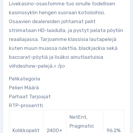
Livekasino-osastomme tuo sinulle todellisen
kasinosyklin hengen suoraan kotioloihisi.
Osaavien dealereiden johtamat pelit
striimataan HD-laadulla, ja pystyt pelata pöytiin
reaaliajassa. Tarjoamme klassisia lautapelejä
kuten muun muassa rulettia, blackjackia sekä
baccarat-pöytiä ja lisäksi ainutlaatuisia
viihdeshow-pelejä.< /p>
Pelikategoria
Pelien Määrä
Parhaat Tarjoajat
RTP-prosentti
NetEnt,
Pragmatic
Kolikkopelit
2400+
96.2%