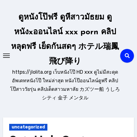
Skip
to
ดูหนังโป๊ฟรี ดูหีสาวมัธยม ดู
content
หนังxออนไลน์ xxx porn คลิป
หลุดฟรี เย็ดกันสดๆ ホテル瑞鳳
飛び降り
https://jlolita.org เว็บหนังโป๊ HD xxx ดูไม่มีสะดุด
อัพเดทหนังโป๊ ใหม่ล่าสุด หนังโป๊ออนไลน์ดูฟรี คลิป
โป๊สาววัยรุ่น คลิปเด็ดสาวมหาลัย カズツー船 うしろ
シティ 金子 メンタル
uncategorized