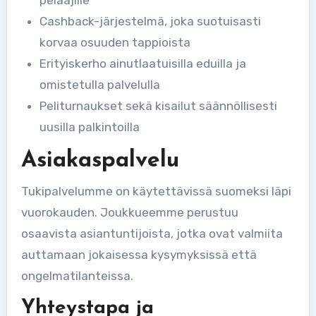
pelaajille
Cashback-järjestelmä, joka suotuisasti
korvaa osuuden tappioista
Erityiskerho ainutlaatuisilla eduilla ja
omistetulla palvelulla
Peliturnaukset sekä kisailut säännöllisesti
uusilla palkintoilla
Asiakaspalvelu
Tukipalvelumme on käytettävissä suomeksi läpi
vuorokauden. Joukkueemme perustuu
osaavista asiantuntijoista, jotka ovat valmiita
auttamaan jokaisessa kysymyksissä että
ongelmatilanteissa.
Yhteystapa ja