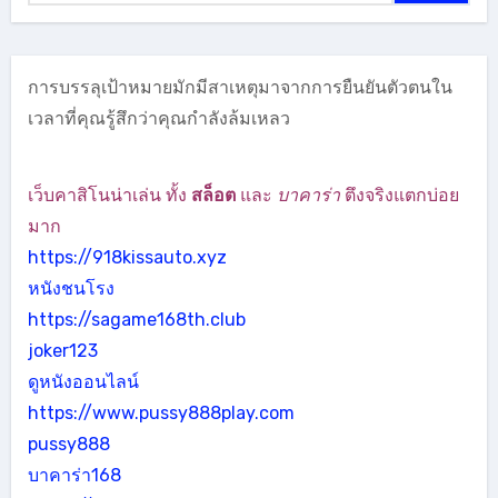
การบรรลุเป้าหมายมักมีสาเหตุมาจากการยืนยันตัวตนใน
เวลาที่คุณรู้สึกว่าคุณกำลังล้มเหลว
เว็บคาสิโนน่าเล่น ทั้ง
สล็อต
และ
บาคาร่า
ตึงจริงแตกบ่อย
มาก
https://918kissauto.xyz
หนังชนโรง
https://sagame168th.club
joker123
ดูหนังออนไลน์
https://www.pussy888play.com
pussy888
บาคาร่า168