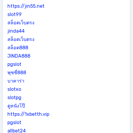
https://jin55.net
slot99
สล็อตเว็บตรง
jinda44
สล็อตเว็บตรง
สล็อต888
JINDA888
pgslot
พุซซี่888
บาคาร่า
slotxo
slotpg
ดูหนังโป๊
https://1xbetth.vip
pgslot
allbet24