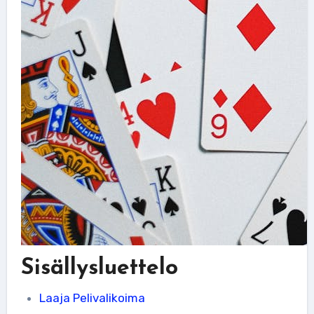
Sisällysluettelo
Laaja Pelivalikoima