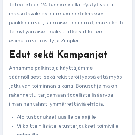
toteutetaan 24 tunnin sisällä. Pystyt valita
maksutavaksesi maksumenetelmäksesi
pankkimaksut, sähköiset lompakot, maksukortit
tai nykyaikaiset maksuratkaisut kuten
esimerkiksi Trustly ja Zimpler.
Edut sekä Kampanjat
Annamme palkintoja käyttäjämme
säännöllisesti sekä rekisteröityessä että myös
jatkuvan toiminnan aikana. Bonusohjelma on
rakennettu tarjoamaan todellista lisäarvoa
ilman hankalasti ymmärrettäviä ehtoja.
Aloitusbonukset uusille pelaajille
Viikoittain lisätalletustarjoukset toimiville