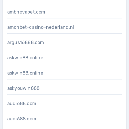
ambnovabet.com
amonbet-casino-nederland.nl
argus16888.com
askwin88.online
askwin88.online
askyouwin888
audi688.com
audi688.com