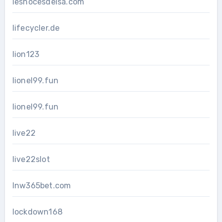
lesnocesdelsa.com
lifecycler.de
lion123
lionel99.fun
lionel99.fun
live22
live22slot
lnw365bet.com
lockdown168