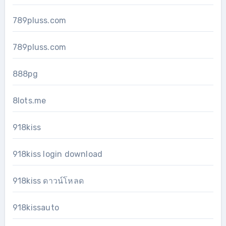
789pluss.com
789pluss.com
888pg
8lots.me
918kiss
918kiss login download
918kiss ดาวน์โหลด
918kissauto