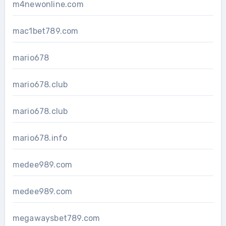
m4newonline.com
mac1bet789.com
mario678
mario678.club
mario678.club
mario678.info
medee989.com
medee989.com
megawaysbet789.com