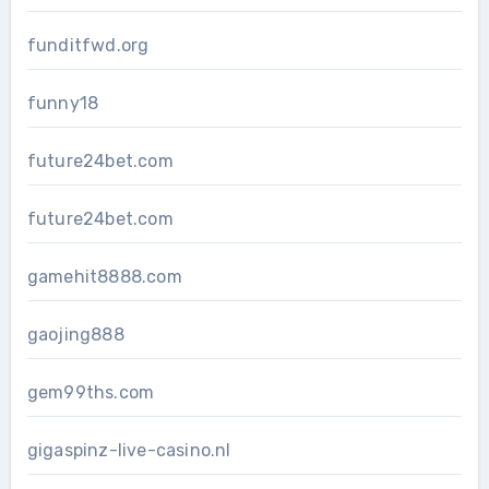
funditfwd.org
funny18
future24bet.com
future24bet.com
gamehit8888.com
gaojing888
gem99ths.com
gigaspinz-live-casino.nl