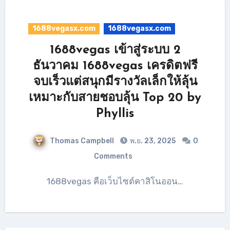
1688vegasx.com
1688vegasx.com
1688vegas เข้าสู่ระบบ 2
ธันวาคม 1688vegas เครดิตฟรี
จบเร็วแต่สนุกมีรางวัลเล็กให้ลุ้น
เหมาะกับสายชอบลุ้น Top 20 by
Phyllis
Thomas Campbell
พ.ย. 23, 2025
0
Comments
1688vegas คือเว็บไซต์คาสิโนออน…