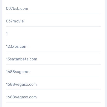
007bsb.com
037movie
1
123xos.com
13satanbets.com
1688sagame
1688vegasx.com
1688vegasx.com