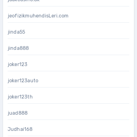
jeofizikmuhendisLeri.com
jinda55
jinda888
joker123
joker123auto
joker123th
juad888
Judhai168