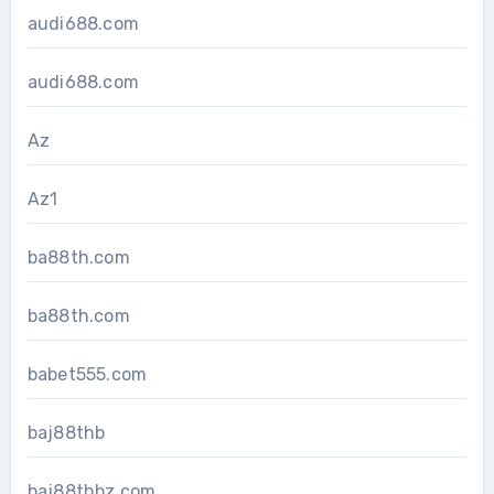
audi688.com
audi688.com
Az
Az1
ba88th.com
ba88th.com
babet555.com
baj88thb
baj88thbz.com