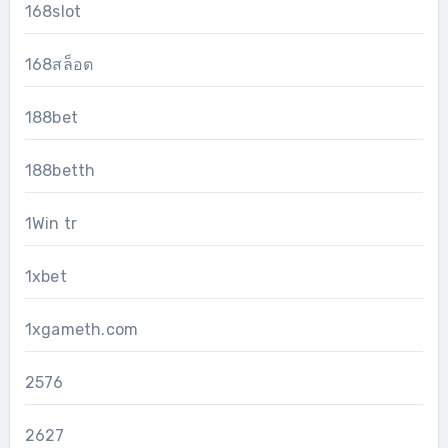
168slot
168สล็อต
188bet
188betth
1Win tr
1xbet
1xgameth.com
2576
2627