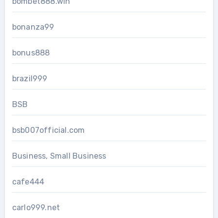
bombet888.win
bonanza99
bonus888
brazil999
BSB
bsb007official.com
Business, Small Business
cafe444
carlo999.net