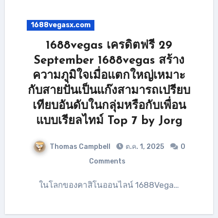
1688vegasx.com
1688vegas เครดิตฟรี 29
September 1688vegas สร้าง
ความภูมิใจเมื่อแตกใหญ่เหมาะ
กับสายปั่นเป็นแก๊งสามารถเปรียบ
เทียบอันดับในกลุ่มหรือกับเพื่อน
แบบเรียลไทม์ Top 7 by Jorg
Thomas Campbell
ต.ค. 1, 2025
0
Comments
ในโลกของคาสิโนออนไลน์ 1688Vega…