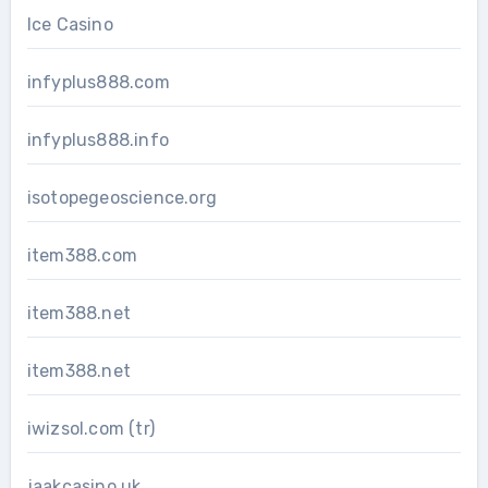
Ice Casino
infyplus888.com
infyplus888.info
isotopegeoscience.org
item388.com
item388.net
item388.net
iwizsol.com (tr)
jaakcasino.uk