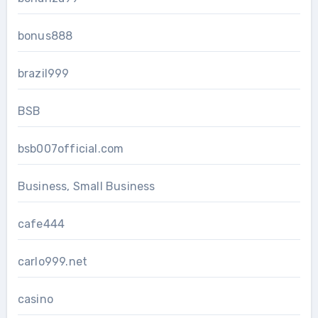
bonus888
brazil999
BSB
bsb007official.com
Business, Small Business
cafe444
carlo999.net
casino