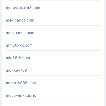
mercyrosa168.com
mexicanoo.com
mexicanoo.com
mfj889xx.com
mia88th.com
monkey789
mono16888.com
moonwin-casino