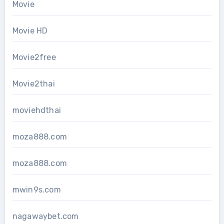
Movie
Movie HD
Movie2free
Movie2thai
moviehdthai
moza888.com
moza888.com
mwin9s.com
nagawaybet.com