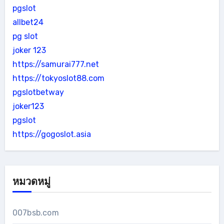
pgslot
allbet24
pg slot
joker 123
https://samurai777.net
https://tokyoslot88.com
pgslotbetway
joker123
pgslot
https://gogoslot.asia
หมวดหมู่
007bsb.com