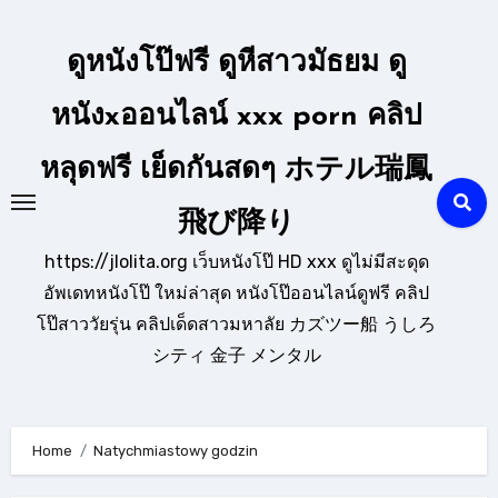
Skip
to
ดูหนังโป๊ฟรี ดูหีสาวมัธยม ดู
content
หนังxออนไลน์ xxx porn คลิป
หลุดฟรี เย็ดกันสดๆ ホテル瑞鳳
飛び降り
https://jlolita.org เว็บหนังโป๊ HD xxx ดูไม่มีสะดุด
อัพเดทหนังโป๊ ใหม่ล่าสุด หนังโป๊ออนไลน์ดูฟรี คลิป
โป๊สาววัยรุ่น คลิปเด็ดสาวมหาลัย カズツー船 うしろ
シティ 金子 メンタル
Home
Natychmiastowy godzin