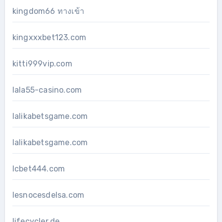
kingdom66 ทางเข้า
kingxxxbet123.com
kitti999vip.com
lala55-casino.com
lalikabetsgame.com
lalikabetsgame.com
lcbet444.com
lesnocesdelsa.com
lifecycler.de