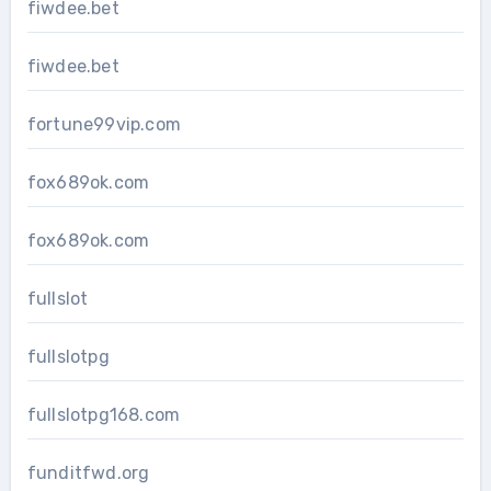
fiwdee.bet
fiwdee.bet
fortune99vip.com
fox689ok.com
fox689ok.com
fullslot
fullslotpg
fullslotpg168.com
funditfwd.org