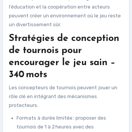
l’éducation et la coopération entre acteurs
peuvent créer un environnement où le jeu reste
un divertissement sûr.
Stratégies de conception
de tournois pour
encourager le jeu sain –
340 mots
Les concepteurs de tournois peuvent jouer un
rôle clé en intégrant des mécanismes
protecteurs.
Formats à durée limitée : proposer des
tournois de 1 à 2 heures avec des