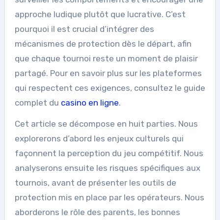
approche ludique plutôt que lucrative. C’est
pourquoi il est crucial d’intégrer des
mécanismes de protection dès le départ, afin
que chaque tournoi reste un moment de plaisir
partagé. Pour en savoir plus sur les plateformes
qui respectent ces exigences, consultez le guide
complet du
casino en ligne
.
Cet article se décompose en huit parties. Nous
explorerons d’abord les enjeux culturels qui
façonnent la perception du jeu compétitif. Nous
analyserons ensuite les risques spécifiques aux
tournois, avant de présenter les outils de
protection mis en place par les opérateurs. Nous
aborderons le rôle des parents, les bonnes