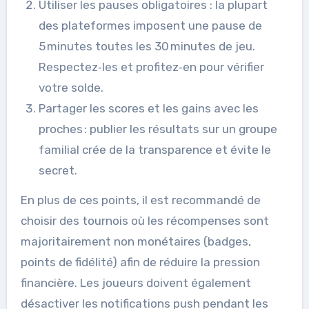
Utiliser les pauses obligatoires : la plupart
des plateformes imposent une pause de
5 minutes toutes les 30 minutes de jeu.
Respectez‑les et profitez‑en pour vérifier
votre solde.
Partager les scores et les gains avec les
proches : publier les résultats sur un groupe
familial crée de la transparence et évite le
secret.
En plus de ces points, il est recommandé de
choisir des tournois où les récompenses sont
majoritairement non monétaires (badges,
points de fidélité) afin de réduire la pression
financière. Les joueurs doivent également
désactiver les notifications push pendant les