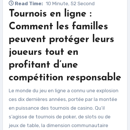
Read Time:
10 Minute, 52 Second
Tournois en ligne :
Comment les familles
peuvent protéger leurs
joueurs tout en
profitant d’une
compétition responsable
Le monde du jeu en ligne a connu une explosion
ces dix dernières années, portée par la montée
en puissance des tournois de casino. Qu’il
s’agisse de tournois de poker, de slots ou de
jeux de table, la dimension communautaire