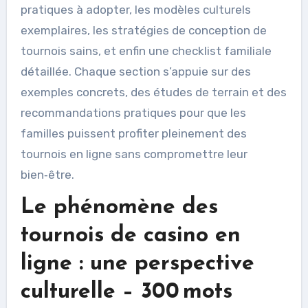
pratiques à adopter, les modèles culturels
exemplaires, les stratégies de conception de
tournois sains, et enfin une checklist familiale
détaillée. Chaque section s’appuie sur des
exemples concrets, des études de terrain et des
recommandations pratiques pour que les
familles puissent profiter pleinement des
tournois en ligne sans compromettre leur
bien‑être.
Le phénomène des
tournois de casino en
ligne : une perspective
culturelle – 300 mots