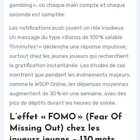
gambling », où chaque main compte et chaque
seconde est comptée.
Les notifications push jouent un rôle insidieux.
Un message du type « Bonus de 100 % valable
15 minutes ! » déclenche une réponse impulsive,
surtout chez les jeunes joueurs qui recherchent
la gratification instantanée. Les études de cas
montrent que pendant les événements majeurs,
comme le WSOP Online, les dépenses moyennes
augmentent de 30 % en une semaine, avec des
pics de dépôts durant les heures de soirée.
L’effet « FOMO » (Fear Of
Missing Out) chez les
joueurs jeunes – 130 mots