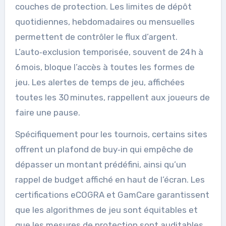
couches de protection. Les limites de dépôt
quotidiennes, hebdomadaires ou mensuelles
permettent de contrôler le flux d’argent.
L’auto‑exclusion temporisée, souvent de 24 h à
6 mois, bloque l’accès à toutes les formes de
jeu. Les alertes de temps de jeu, affichées
toutes les 30 minutes, rappellent aux joueurs de
faire une pause.
Spécifiquement pour les tournois, certains sites
offrent un plafond de buy‑in qui empêche de
dépasser un montant prédéfini, ainsi qu’un
rappel de budget affiché en haut de l’écran. Les
certifications eCOGRA et GamCare garantissent
que les algorithmes de jeu sont équitables et
que les mesures de protection sont auditables.