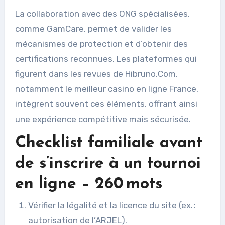
La collaboration avec des ONG spécialisées,
comme GamCare, permet de valider les
mécanismes de protection et d’obtenir des
certifications reconnues. Les plateformes qui
figurent dans les revues de Hibruno.Com,
notamment le meilleur casino en ligne France,
intègrent souvent ces éléments, offrant ainsi
une expérience compétitive mais sécurisée.
Checklist familiale avant
de s’inscrire à un tournoi
en ligne – 260 mots
Vérifier la légalité et la licence du site (ex. :
autorisation de l’ARJEL).