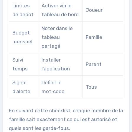
Limites
Activer via le
Joueur
de dépôt
tableau de bord
Noter dans le
Budget
tableau
Famille
mensuel
partagé
Suivi
Installer
Parent
temps
l’application
Signal
Définir le
Tous
d’alerte
mot‑code
En suivant cette checklist, chaque membre de la
famille sait exactement ce qui est autorisé et
quels sont les garde‑fous.