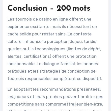
Conclusion – 200 mots
Les tournois de casino en ligne offrent une
expérience excitante, mais ils nécessitent un
cadre solide pour rester sains. Le contexte
culturel influence la perception du jeu, tandis
que les outils technologiques (limites de dépôt,
alertes, certifications) offrent une protection
indispensable. Le dialogue familial, les bonnes
pratiques et les stratégies de conception de
tournois responsables complètent ce dispositif.
En adoptant les recommandations présentées,
les joueurs et leurs proches peuvent profiter des
compétitions sans compromettre leur bien‑être.