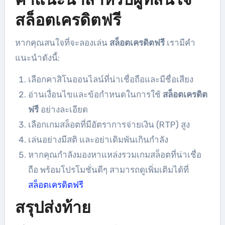
คำแนะนำสำหรับผู้ที่สนใจ
สล็อตเครดิตฟรี
หากคุณสนใจที่จะลองเล่น
สล็อตเครดิตฟรี
เรามีคำ
แนะนำดังนี้:
เลือกคาสิโนออนไลน์ที่น่าเชื่อถือและมีชื่อเสียง
อ่านเงื่อนไขและข้อกำหนดในการใช้
สล็อตเครดิต
ฟรี
อย่างละเอียด
เลือกเกมสล็อตที่มีอัตราการจ่ายเงิน (RTP) สูง
เล่นอย่างมีสติ และอย่าเดิมพันเกินกำลัง
หากคุณกำลังมองหาแหล่งรวมเกมสล็อตที่น่าเชื่อ
ถือ พร้อมโปรโมชั่นดีๆ สามารถดูเพิ่มเติมได้ที่
สล็อตเครดิตฟรี
สรุปส่งท้าย