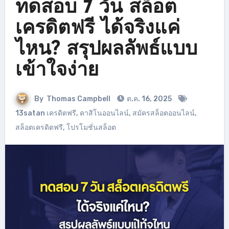
ทดสอบ 7 วัน สล็อต
เครดิตฟรี ได้จริงแค่
ไหน? สรุปผลลัพธ์แบบ
เข้าใจง่าย
By
Thomas Campbell
ต.ค. 16, 2025
13satan เครดิตฟรี
,
คาสิโนออนไลน์
,
สมัครสล็อตออนไลน์
,
สล็อตเครดิตฟรี
,
โปรโมชั่นสล็อต