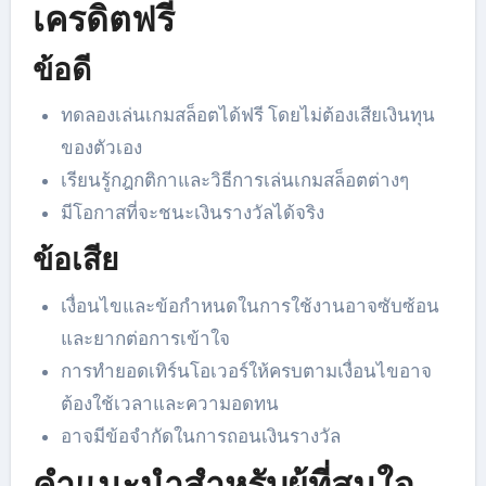
เครดิตฟรี
ข้อดี
ทดลองเล่นเกมสล็อตได้ฟรี โดยไม่ต้องเสียเงินทุน
ของตัวเอง
เรียนรู้กฎกติกาและวิธีการเล่นเกมสล็อตต่างๆ
มีโอกาสที่จะชนะเงินรางวัลได้จริง
ข้อเสีย
เงื่อนไขและข้อกำหนดในการใช้งานอาจซับซ้อน
และยากต่อการเข้าใจ
การทำยอดเทิร์นโอเวอร์ให้ครบตามเงื่อนไขอาจ
ต้องใช้เวลาและความอดทน
อาจมีข้อจำกัดในการถอนเงินรางวัล