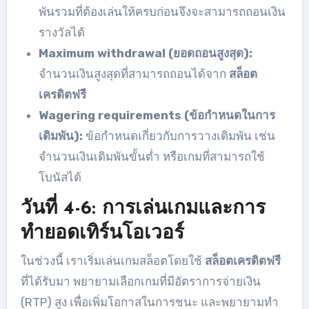
พันรวมที่ต้องเล่นให้ครบก่อนจึงจะสามารถถอนเงิน
รางวัลได้
Maximum withdrawal (ยอดถอนสูงสุด):
จำนวนเงินสูงสุดที่สามารถถอนได้จาก
สล็อต
เครดิตฟรี
Wagering requirements (ข้อกำหนดในการ
เดิมพัน):
ข้อกำหนดเกี่ยวกับการวางเดิมพัน เช่น
จำนวนเงินเดิมพันขั้นต่ำ หรือเกมที่สามารถใช้
โบนัสได้
วันที่ 4-6: การเล่นเกมและการ
ทำยอดเทิร์นโอเวอร์
ในช่วงนี้ เราเริ่มเล่นเกมสล็อตโดยใช้
สล็อตเครดิตฟรี
ที่ได้รับมา พยายามเลือกเกมที่มีอัตราการจ่ายเงิน
(RTP) สูง เพื่อเพิ่มโอกาสในการชนะ และพยายามทำ