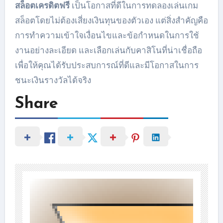
สล็อตเครดิตฟรี
เป็นโอกาสที่ดีในการทดลองเล่นเกม
สล็อตโดยไม่ต้องเสี่ยงเงินทุนของตัวเอง แต่สิ่งสำคัญคือ
การทำความเข้าใจเงื่อนไขและข้อกำหนดในการใช้
งานอย่างละเอียด และเลือกเล่นกับคาสิโนที่น่าเชื่อถือ
เพื่อให้คุณได้รับประสบการณ์ที่ดีและมีโอกาสในการ
ชนะเงินรางวัลได้จริง
Share