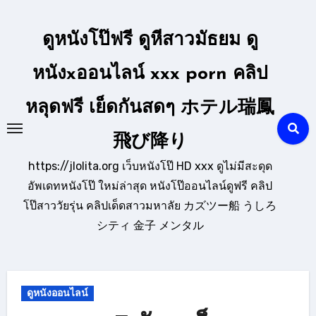
Skip
to
ดูหนังโป๊ฟรี ดูหีสาวมัธยม ดู
content
หนังxออนไลน์ xxx porn คลิป
หลุดฟรี เย็ดกันสดๆ ホテル瑞鳳
飛び降り
https://jlolita.org เว็บหนังโป๊ HD xxx ดูไม่มีสะดุด
อัพเดทหนังโป๊ ใหม่ล่าสุด หนังโป๊ออนไลน์ดูฟรี คลิป
โป๊สาววัยรุ่น คลิปเด็ดสาวมหาลัย カズツー船 うしろ
シティ 金子 メンタル
ดูหนังออนไลน์