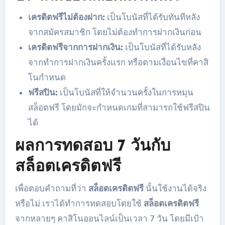
เครดิตฟรีไม่ต้องฝาก:
เป็นโบนัสที่ได้รับทันทีหลัง
จากสมัครสมาชิก โดยไม่ต้องทำการฝากเงินก่อน
เครดิตฟรีจากการฝากเงิน:
เป็นโบนัสที่ได้รับหลัง
จากทำการฝากเงินครั้งแรก หรือตามเงื่อนไขที่คาสิ
โนกำหนด
ฟรีสปิน:
เป็นโบนัสที่ให้จำนวนครั้งในการหมุน
สล็อตฟรี โดยมักจะกำหนดเกมที่สามารถใช้ฟรีสปิน
ได้
ผลการทดสอบ 7 วันกับ
สล็อตเครดิตฟรี
เพื่อตอบคำถามที่ว่า
สล็อตเครดิตฟรี
นั้นใช้งานได้จริง
หรือไม่ เราได้ทำการทดสอบโดยใช้
สล็อตเครดิตฟรี
จากหลายๆ คาสิโนออนไลน์เป็นเวลา 7 วัน โดยมีเป้า