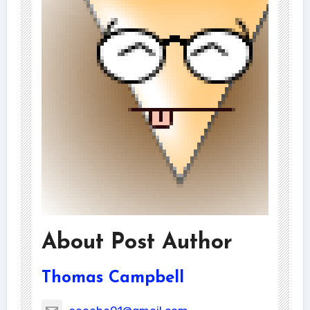
About Post Author
Thomas Campbell