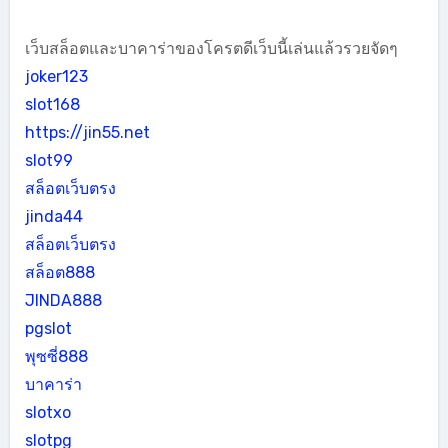
เว็บสล็อตและบาคาร่าของโครตดีเว็บนี้เล่นแล้วรวยจัดๆ
joker123
slot168
https://jin55.net
slot99
สล็อตเว็บตรง
jinda44
สล็อตเว็บตรง
สล็อต888
JINDA888
pgslot
พุซซี่888
บาคาร่า
slotxo
slotpg