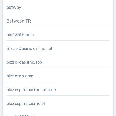
betway
Betwoon TR
bio285th.com
Bizzo Casino online_pl
bizzo-cassino.top
bizzotgp.com
blazespinscasino.com.de
blazespinscasino.pl