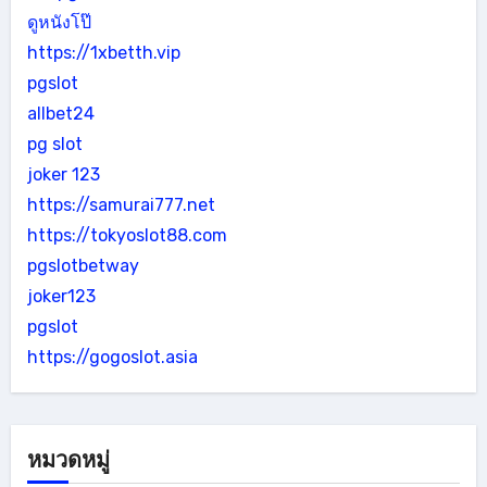
ดูหนังโป๊
https://1xbetth.vip
pgslot
allbet24
pg slot
joker 123
https://samurai777.net
https://tokyoslot88.com
pgslotbetway
joker123
pgslot
https://gogoslot.asia
หมวดหมู่