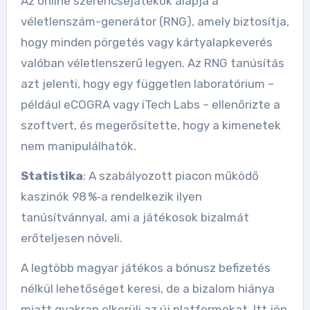
Az online szerencsejátékok alapja a
véletlenszám-generátor (RNG), amely biztosítja,
hogy minden pörgetés vagy kártyalapkeverés
valóban véletlenszerű legyen. Az RNG tanúsítás
azt jelenti, hogy egy független laboratórium –
például eCOGRA vagy iTech Labs – ellenőrizte a
szoftvert, és megerősítette, hogy a kimenetek
nem manipulálhatók.
Statistika
: A szabályozott piacon működő
kaszinók 98 %‑a rendelkezik ilyen
tanúsítvánnyal, ami a játékosok bizalmát
erőteljesen növeli.
A legtöbb magyar játékos a bónusz befizetés
nélkül lehetőséget keresi, de a bizalom hiánya
miatt gyakran elkerüli az új platformokat. Itt jön