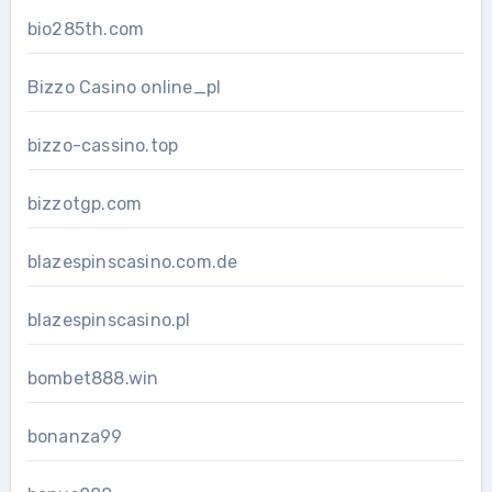
bio285th.com
Bizzo Casino online_pl
bizzo-cassino.top
bizzotgp.com
blazespinscasino.com.de
blazespinscasino.pl
bombet888.win
bonanza99