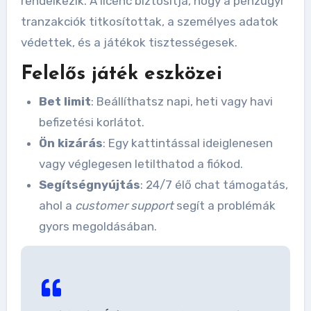
rendelkezik. A licenc biztosítja, hogy a pénzügyi
tranzakciók titkosítottak, a személyes adatok
védettek, és a játékok tisztességesek.
Felelős játék eszközei
Bet limit
: Beállíthatsz napi, heti vagy havi
befizetési korlátot.
Ön kizárás
: Egy kattintással ideiglenesen
vagy véglegesen letilthatod a fiókod.
Segítségnyújtás
: 24/7 élő chat támogatás,
ahol a
customer support
segít a problémák
gyors megoldásában.