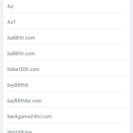
Az
Az1
ba88th.com
ba88th.com
babet555.com
baj88thb
baj88thbz.com
bar4game24hr.com
bbp168.me