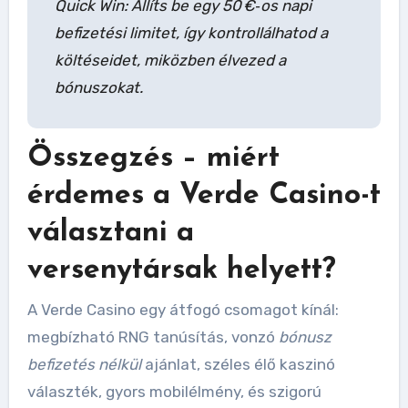
Quick Win: Állíts be egy 50 €‑os napi
befizetési limitet, így kontrollálhatod a
költéseidet, miközben élvezed a
bónuszokat.
Összegzés – miért
érdemes a Verde Casino-t
választani a
versenytársak helyett?
A Verde Casino egy átfogó csomagot kínál:
megbízható RNG tanúsítás, vonzó
bónusz
befizetés nélkül
ajánlat, széles élő kaszinó
választék, gyors mobilélmény, és szigorú