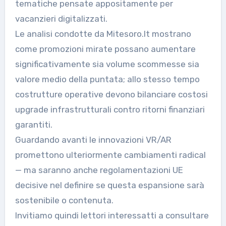
tematiche pensate appositamente per
vacanzieri digitalizzati.
Le analisi condotte da Mitesoro.It mostrano
come promozioni mirate possano aumentare
significativamente sia volume scommesse sia
valore medio della puntata; allo stesso tempo
costrutture operative devono bilanciare costosi
upgrade infrastrutturali contro ritorni finanziari
garantiti.
Guardando avanti le innovazioni VR/AR
promettono ulteriormente cambiamenti radical­​​​​​​​​​​​​​​​
⁠⁠⁠⁠⁠⁠⁠⁠⁠⁠⁠⁠— ma saranno anche regolamentazioni UE
decisive nel definire se questa espansione sarà
sostenibile o contenuta.
Invitiamo quindi lettori interessatti a consultare