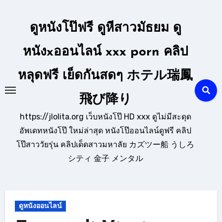
Skip
to
ดูหนังโป๊ฟรี ดูหีสาวมัธยม ดู
content
หนังxออนไลน์ xxx porn คลิป
หลุดฟรี เย็ดกันสดๆ ホテル瑞鳳
飛び降り
https://jlolita.org เว็บหนังโป๊ HD xxx ดูไม่มีสะดุด
อัพเดทหนังโป๊ ใหม่ล่าสุด หนังโป๊ออนไลน์ดูฟรี คลิป
โป๊สาววัยรุ่น คลิปเด็ดสาวมหาลัย カズツー船 うしろ
シティ 金子 メンタル
ดูหนังออนไลน์