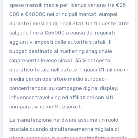
spese mensili medie per licenza variano tra €25
000 e €40 000 nei principali mercati europei
durante i mesi caldi; negli Stati Uniti queste cifre
salgono fino a €55 000 a causa dei requisiti
aggiuntivi imposti dalle autorità statali . Il
budget destinato al marketing stagionale
rappresenta invece circa il 35 % del costo
operativo totale nell’estate — quasi €1 milione in
media per un operatore medio europeo —
concentrandosi su campagne digital display,
influencer travel vlog ed affiliazioni con siti
comparativi come Mitesoro.it .
La manutenzione hardware assume un ruolo
cruciale quando simultaneamente migliaia di