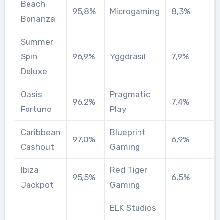
Beach
95,8%
Microgaming
8,3%
Bonanza
Summer
Spin
96,9%
Yggdrasil
7,9%
Deluxe
Oasis
Pragmatic
96,2%
7,4%
Fortune
Play
Caribbean
Blueprint
97,0%
6,9%
Cashout
Gaming
Ibiza
Red Tiger
95,5%
6,5%
Jackpot
Gaming
ELK Studios