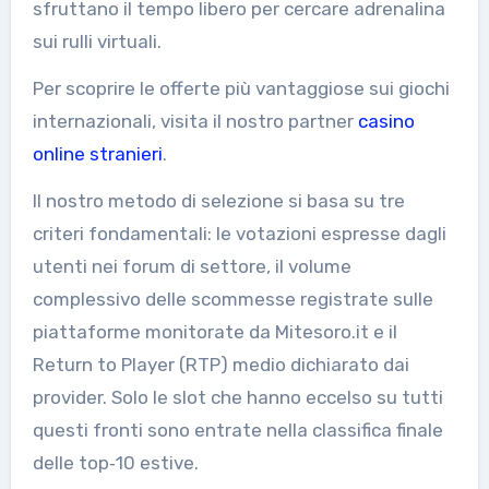
sfruttano il tempo libero per cercare adrenalina
sui rulli virtuali.
Per scoprire le offerte più vantaggiose sui giochi
internazionali, visita il nostro partner
casino
online stranieri
.
Il nostro metodo di selezione si basa su tre
criteri fondamentali: le votazioni espresse dagli
utenti nei forum di settore, il volume
complessivo delle scommesse registrate sulle
piattaforme monitorate da Mitesoro.it e il
Return to Player (RTP) medio dichiarato dai
provider. Solo le slot che hanno eccelso su tutti
questi fronti sono entrate nella classifica finale
delle top‑10 estive.