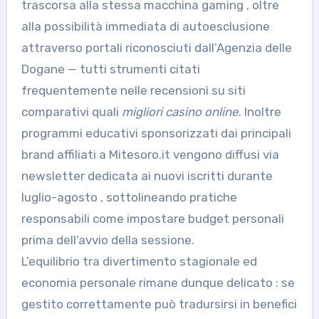
trascorsa alla stessa macchina gaming , oltre
alla possibilità immediata di autoesclusione
attraverso portali riconosciuti dall’Agenzia delle
Dogane — tutti strumenti citati
frequentemente nelle recensionì su siti
comparativi quali
migliori casino online
. Inoltre
programmi educativi sponsorizzati dai principali
brand affiliati a Mitesoro.it vengono diffusi via
newsletter dedicata ai nuovi iscritti durante
luglio-agosto , sottolineando pratiche
responsabili come impostare budget personali
prima dell’avvio della sessione.
L’equilibrio tra divertimento stagionale ed
economia personale rimane dunque delicato : se
gestito correttamente può tradursirsi in benefici