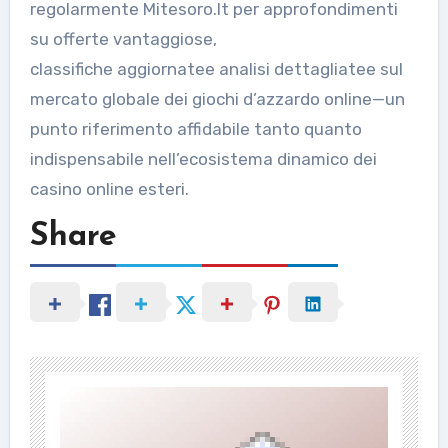
regolarmente Mitesoro.It per approfondimenti
su offerte vantaggiose,
classifiche aggiornatee analisi dettagliatee sul
mercato globale dei giochi d’azzardo online—un
punto riferimento affidabile tanto quanto
indispensabile nell’ecosistema dinamico dei
casino online esteri.
Share