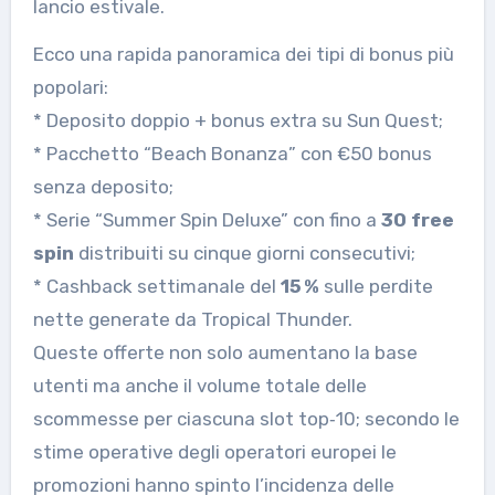
lancio estivale.
Ecco una rapida panoramica dei tipi di bonus più
popolari:
* Deposito doppio + bonus extra su Sun Quest;
* Pacchetto “Beach Bonanza” con €50 bonus
senza deposito;
* Serie “Summer Spin Deluxe” con fino a
30 free
spin
distribuiti su cinque giorni consecutivi;
* Cashback settimanale del
15 %
sulle perdite
nette generate da Tropical Thunder.
Queste offerte non solo aumentano la base
utenti ma anche il volume totale delle
scommesse per ciascuna slot top‑10; secondo le
stime operative degli operatori europei le
promozioni hanno spinto l’incidenza delle