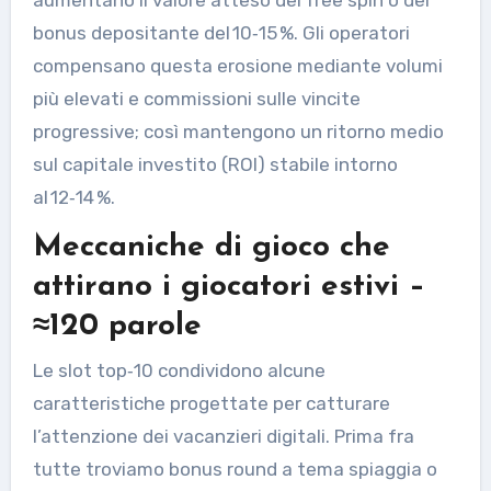
aumentano il valore atteso dei free spin o dei
bonus depositante del 10‑15 %. Gli operatori
compensano questa erosione mediante volumi
più elevati e commissioni sulle vincite
progressive; così mantengono un ritorno medio
sul capitale investito (ROI) stabile intorno
al 12‑14 %.
Meccaniche di gioco che
attirano i giocatori estivi –
≈120 parole
Le slot top‑10 condividono alcune
caratteristiche progettate per catturare
l’attenzione dei vacanzieri digitali. Prima fra
tutte troviamo bonus round a tema spiaggia o