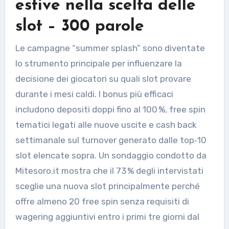
estive nella scelta delle
slot – 300 parole
Le campagne “summer splash” sono diventate
lo strumento principale per influenzare la
decisione dei giocatori su quali slot provare
durante i mesi caldi. I bonus più efficaci
includono depositi doppi fino al 100 %, free spin
tematici legati alle nuove uscite e cash back
settimanale sul turnover generato dalle top‑10
slot elencate sopra. Un sondaggio condotto da
Mitesoro.it mostra che il 73 % degli intervistati
sceglie una nuova slot principalmente perché
offre almeno 20 free spin senza requisiti di
wagering aggiuntivi entro i primi tre giorni dal