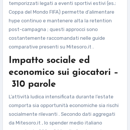
temporizzati legati a eventi sportivi estivi (es.:
Coppa del Mondo FIFA) permette d’alimentare
hype continuo e mantenere alta la retention
post-campagna ; questi approcci sono
costantemente raccomandati nelle guide
comparative presenti su Mitesoro.it .
Impatto sociale ed
economico sui giocatori –
310 parole
L’attività ludica intensificata durante l’estate
comporta sia opportunità economiche sia rischi
socialmente rilevanti . Secondo dati aggregati
da Mitesoro.it , lo spender medio italiano