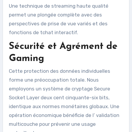
Une technique de streaming haute qualité
permet une plongée complète avec des
perspectives de prise de vue variés et des
fonctions de tchat interactif.
Sécurité et Agrément de
Gaming
Cette protection des données individuelles
forme une préoccupation totale. Nous
employons un système de cryptage Secure
Socket Layer deux cent cinquante-six bits,
identique aux normes monétaires globaux. Une
opération économique bénéficie de l’ validation
multicouche pour prévenir une usage