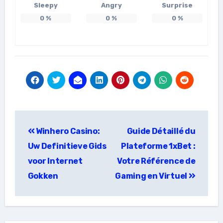
Sleepy
Angry
Surprise
0
%
0
%
0
%
แนะแนว
Winhero Casino:
Guide Détaillé du
เรื่อง
Uw Definitieve Gids
Plateforme 1xBet :
voor Internet
Votre Référence de
Gokken
Gaming en Virtuel