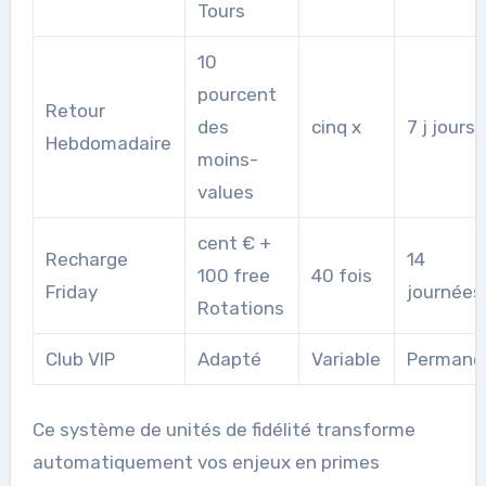
Tours
10
pourcent
Retour
des
cinq x
7 j jours
Hebdomadaire
moins-
values
cent € +
Recharge
14
100 free
40 fois
Friday
journées
Rotations
Club VIP
Adapté
Variable
Permane
Ce système de unités de fidélité transforme
automatiquement vos enjeux en primes