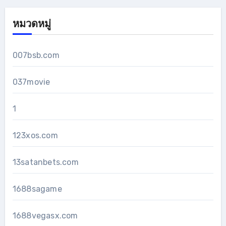
หมวดหมู่
007bsb.com
037movie
1
123xos.com
13satanbets.com
1688sagame
1688vegasx.com