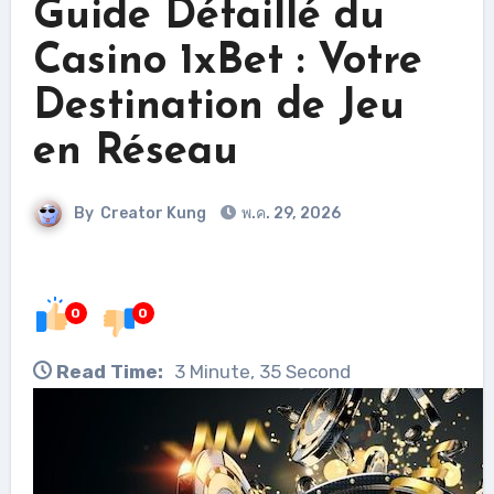
Guide Détaillé du
Casino 1xBet : Votre
Destination de Jeu
en Réseau
By
Creator Kung
พ.ค. 29, 2026
0
0
Read Time:
3 Minute, 35 Second