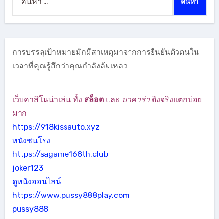
สำหรับ:
การบรรลุเป้าหมายมักมีสาเหตุมาจากการยืนยันตัวตนใน
เวลาที่คุณรู้สึกว่าคุณกำลังล้มเหลว
เว็บคาสิโนน่าเล่น ทั้ง
สล็อต
และ
บาคาร่า
ตึงจริงแตกบ่อย
มาก
https://918kissauto.xyz
หนังชนโรง
https://sagame168th.club
joker123
ดูหนังออนไลน์
https://www.pussy888play.com
pussy888