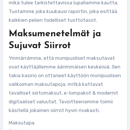
mikä tulee tarkistettavissa lupallamme kautta.
Tuotamme joka kuukausi raportin, joka esittää
kaikkien pelien todelliset tuottotasot.
Maksumenetelmät ja
Sujuvat Siirrot
Ymmärrämme, että monipuoliset maksutavat
ovat käyttäjillemme äärimmäisen keskeisiä. Sen
takia kasino on ottaneet käyttöön monipuolisen
valikoiman maksutapoja, mitkä kattavat
tavalliset siirtomaksut, e-lompakot & modernit
digitaaliset valuutat. Tavoitteenamme toimii
käsitellä jokainen siirrot hyvin rivakasti.
Maksutapa