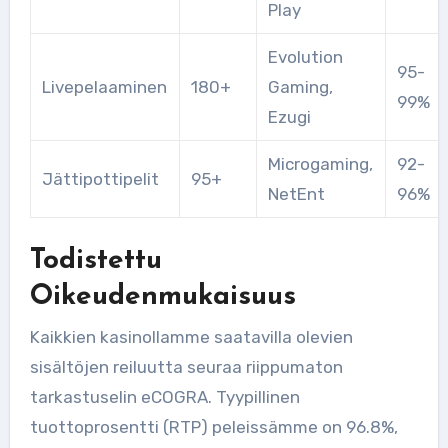
Play
Evolution
95-
Livepelaaminen
180+
Gaming,
99%
Ezugi
Microgaming,
92-
Jättipottipelit
95+
NetEnt
96%
Todistettu
Oikeudenmukaisuus
Kaikkien kasinollamme saatavilla olevien
sisältöjen reiluutta seuraa riippumaton
tarkastuselin eCOGRA. Tyypillinen
tuottoprosentti (RTP) peleissämme on 96.8%,