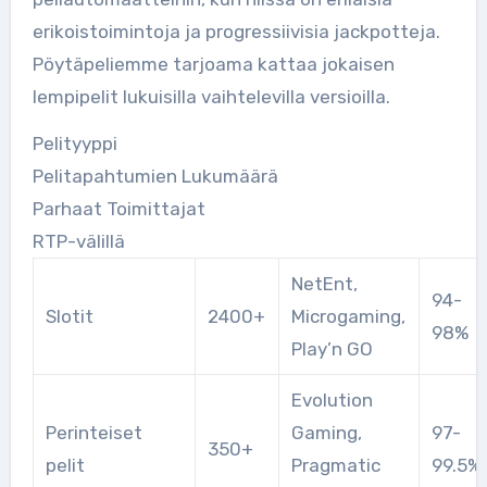
erikoistoimintoja ja progressiivisia jackpotteja.
Pöytäpeliemme tarjoama kattaa jokaisen
lempipelit lukuisilla vaihtelevilla versioilla.
Pelityyppi
Pelitapahtumien Lukumäärä
Parhaat Toimittajat
RTP-välillä
NetEnt,
94-
Slotit
2400+
Microgaming,
98%
Play’n GO
Evolution
Perinteiset
Gaming,
97-
350+
pelit
Pragmatic
99.5%