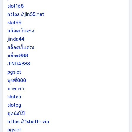
slot168
https://jin55.net
slot99
สล็อตเว็บตรง
jinda44
สล็อตเว็บตรง
สล็อต888
JINDA888
pgslot
พุซซี่888
บาคาร่า
slotxo
slotpg
ดูหนังโป๊
https://1xbetth.vip
pgslot