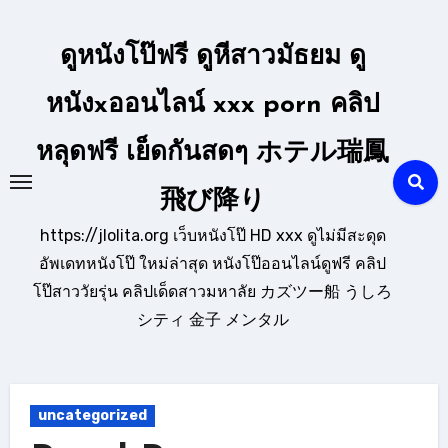
Skip
to
ดูหนังโป๊ฟรี ดูหีสาวมัธยม ดู
content
หนังxออนไลน์ xxx porn คลิป
หลุดฟรี เย็ดกันสดๆ ホテル瑞鳳
飛び降り
https://jlolita.org เว็บหนังโป๊ HD xxx ดูไม่มีสะดุด
อัพเดทหนังโป๊ ใหม่ล่าสุด หนังโป๊ออนไลน์ดูฟรี คลิป
โป๊สาววัยรุ่น คลิปเด็ดสาวมหาลัย カズツー船 うしろ
シティ 金子 メンタル
uncategorized