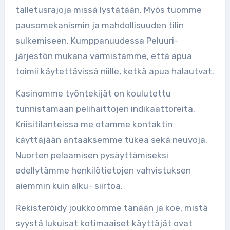
talletusrajoja missä lystätään. Myös tuomme
pausomekanismin ja mahdollisuuden tilin
sulkemiseen. Kumppanuudessa Peluuri-
järjestön mukana varmistamme, että apua
toimii käytettävissä niille, ketkä apua halautvat.
Kasinomme työntekijät on koulutettu
tunnistamaan pelihaittojen indikaattoreita.
Kriisitilanteissa me otamme kontaktin
käyttäjään antaaksemme tukea sekä neuvoja.
Nuorten pelaamisen pysäyttämiseksi
edellytämme henkilötietojen vahvistuksen
aiemmin kuin alku- siirtoa.
Rekisteröidy joukkoomme tänään ja koe, mistä
syystä lukuisat kotimaaiset käyttäjät ovat