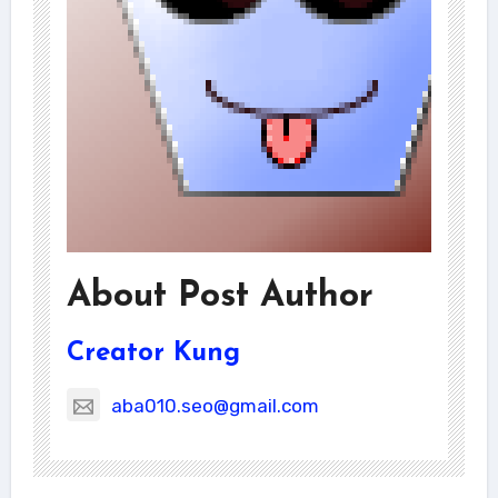
About Post Author
Creator Kung
aba010.seo@gmail.com