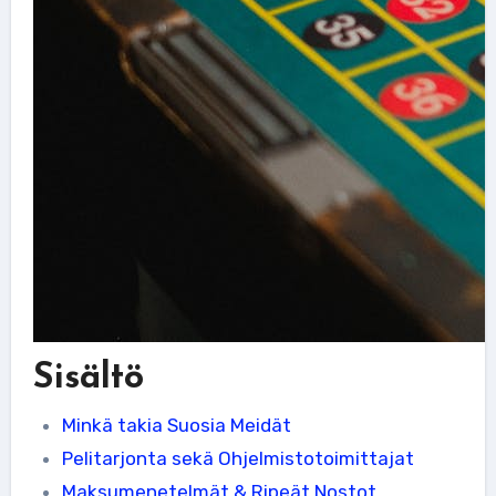
Sisältö
Minkä takia Suosia Meidät
Pelitarjonta sekä Ohjelmistotoimittajat
Maksumenetelmät & Ripeät Nostot